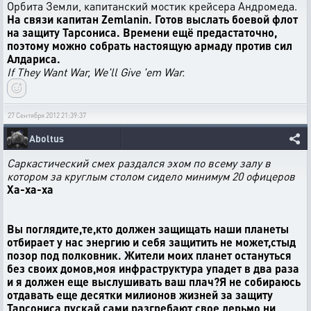
Орбита Земли, капитанский мостик крейсера Андромеда.
На связи капитан Zemlanin. Готов выслать боевой флот
на защиту Тарсониса. Времени ещё предастаточно,
поэтому можно собрать настоящую армаду против сил
Алдариса.
If They Want War, We'll Give 'em War.
27 Сентября 2012 21:39:37
Aboltus
Саркастический смех раздался эхом по всему залу в
котором за круглым столом сидело минимум 20 офицеров
Ха-ха-ха
Вы поглядите,те,кто должен защищать наши планеты
отбирает у нас энергию и себя защитить не может,стыд
позор под полковник. Жители моих планет остануться
без своих домов,моя инфраструктура упадет в два раза
и я должен еще выслушивать ваш плач?Я не собираюсь
отдавать еще десятки милионов жизней за защиту
Тарсониса,пускай сами разгребают свое дерьмо,ни