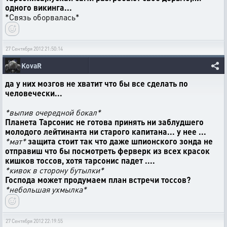
одного викинга...
*Связь оборвалась*
27 Сентября 2012 21:50:14
KovaR
да у них мозгов не хватит что бы все сделать по
человечески...
*выпив очередной бокал*
Планета Тарсонис не готова принять ни заблудшего
молодого лейтинанта ни старого капитана... у нее ...
*мат*
защита стоит так что даже шпионского зонда не
отправиш что бы посмотреть ферверк из всех красок
кишков тоссов, хотя тарсонис падет ....
*кивок в сторону бутылки*
Господа может продумаем план встречи тоссов?
*небольшая ухмылка*
27 Сентября 2012 22:19:55