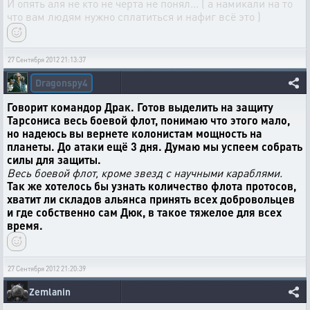
И опять аля не кто не черта не понял... ( а намикали на то
что вам людям нужно сплатиться и нафиг всё это )
27 Сентября 2012 21:13:37
Dragonspy4
Говорит командор Драк. Готов выделить на защиту
Тарсониса весь боевой флот, понимаю что этого мало,
но надеюсь вы вернете колонистам мощность на
планеты. До атаки ещё 3 дня. Думаю мы успеем собрать
силы для защиты.
Весь боевой флот, кроме звезд с научными караблями.
Так же хотелось бы узнать количество флота протосов,
хватит ли складов альянса принять всех добровольцев
и где собственно сам Дюк, в такое тяжелое для всех
время.
27 Сентября 2012 21:20:39
Zemlanin