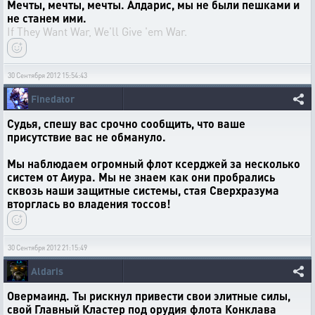
Мечты, мечты, мечты. Алдарис, мы не были пешками и
не станем ими.
If They Want War, We'll Give 'em War.
30 Сентября 2012 15:54:43
Finedator
Судья, спешу вас срочно сообщить, что ваше
присутствие вас не обмануло.
Мы наблюдаем огромный флот ксерджей за несколько
систем от Аиура. Мы не знаем как они пробрались
сквозь наши защитные системы, стая Сверхразума
вторглась во владения тоссов!
30 Сентября 2012 21:15:49
Aldaris
Овермаинд. Ты рискнул привести свои элитные силы,
свой Главный Кластер под орудия флота Конклава