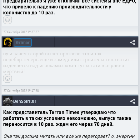
Предварительно я уже отключил все системы вне ЕДРО,
что привело к падению производительности у
колонистов до 10 раз.
27 Сентября 2012 19:37:37
Grimar
ну и зачем.второй вылет протосов это и так
перебор.теперь еще и замедлили строительство.хватит
издевается над игроками.сюжет тут кстати все равно
мертвый!
27 Сентября 2012 19:47:58
DenSpirit01
Как представитель Terran Times утверждаю что
работать в таких условиях невозможно, выпуск также
переносится в 10 раз. ждем его через 70 дней.
Она так должна мигать или все же перегорает? о, энергии