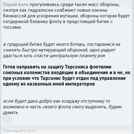
Серый волк
прогуливаясь среди тысяч масс обороны,
смотря как гидралиски снабжают новые коконы
биомассой для ускорения мутации, обороны которая будет
потдержкой боевому флоту в предстоящей битве с
тоссами.
в грядущей битве будет много ботерь, постараемся их
снизить быстро мутирующей обороной, одно радует
удасться хоть спасти центральную планету роя
Готов направить на защиту Тарсониса флотилии
союзных колонистов входящие в объединение и в не, но
при условие что Тарсонис будет отдан под управление
одному из названных мной императоров
если будет дано добро как ксерджу отступнику то
возможно и часть своего флота смогу выделить, будем
думать
29 Сентября 2012 13:13:11