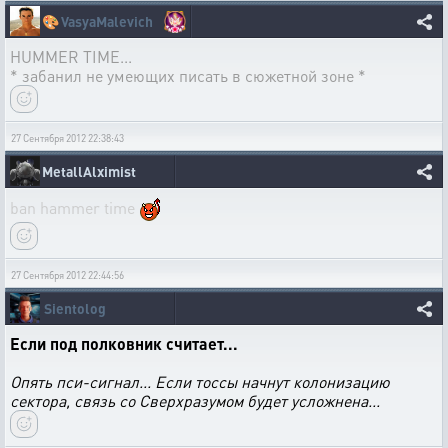
🎨
VasyaMalevich
HUMMER TIME...
* забанил не умеющих писать в сюжетной зоне *
27 Сентября 2012 22:38:43
MetallAlximist
ban hammer time
27 Сентября 2012 22:44:56
Sientolog
Если под полковник считает...
Опять пси-сигнал... Если тоссы начнут колонизацию
сектора, связь со Сверхразумом будет усложнена...