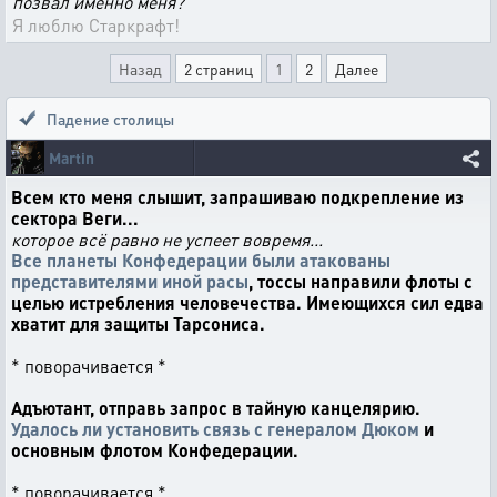
позвал именно меня?
Я люблю Старкрафт!
Назад
2 страниц
1
2
Далее
Падение столицы
Martin
Всем кто меня слышит, запрашиваю подкрепление из
сектора Веги...
которое всё равно не успеет вовремя...
Все планеты Конфедерации были атакованы
представителями иной расы
, тоссы направили флоты с
целью истребления человечества. Имеющихся сил едва
хватит для защиты Тарсониса.
* поворачивается *
Адъютант, отправь запрос в тайную канцелярию.
Удалось ли установить связь с генералом Дюком
и
основным флотом Конфедерации.
* поворачивается *