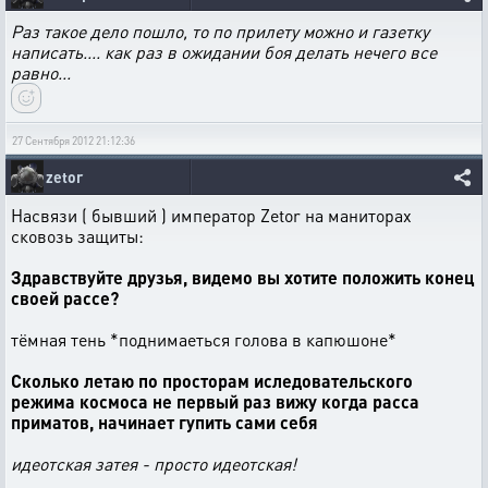
Раз такое дело пошло, то по прилету можно и газетку
написать.... как раз в ожидании боя делать нечего все
равно...
27 Сентября 2012 21:12:36
zetor
Насвязи ( бывший ) император Zetor на маниторах
сковозь защиты:
Здравствуйте друзья, видемо вы хотите положить конец
своей рассе?
тёмная тень *поднимаеться голова в капюшоне*
Сколько летаю по просторам иследовательского
режима космоса не первый раз вижу когда расса
приматов, начинает гупить сами себя
идеотская затея - просто идеотская!