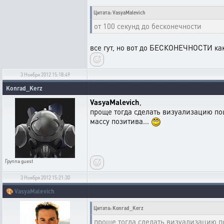
Цитата: VasyaMalevich
от 100 секунд до бесконечности
все гут, но вот до БЕСКОНЕЧНОСТИ как
3 Ноября 2012 15:18:49
Konrad_Kerz
VasyaMalevich
,
проще тогда сделать визуализацию пош
массу позитива...
Группа
guest
3 Ноября 2012 15:21:30
🎨
VasyaMalevich
Цитата: Konrad_Kerz
проще тогда сделать визуализацию п