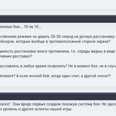
онные бои... 10 на 10...
сственном режиме не давать 20-30 секунд на ручную расстановку
крейсеров, которые вообще в противоположной стороне экрана?
имость расстановки воиск противника, т.е. отряды видны в виде
тивник расставил?
расставлять в любое время позволить? Не в момент боя, не в сл
втомате? А если ночной бой, когда один спит, а другой сносит?
liance". Они вроде первые создали похожую систему боя. Но здес
их уровень и другие аспекты нашей игры.