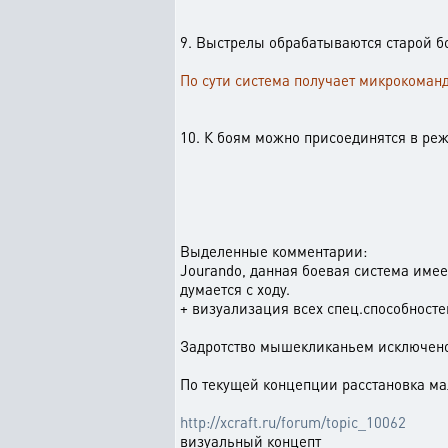
9. Выстрелы обрабатываются старой бо
По сути система получает микрокоманд
10. К боям можно присоединятся в реж
Выделенные комментарии:
Jourando, данная боевая система имее
думается с ходу.
+ визуализация всех спец.способносте
Задротство мышекликаньем исключено. 
По текущей концепции расстановка мал
http://xcraft.ru/forum/topic_10062
визуальный концепт