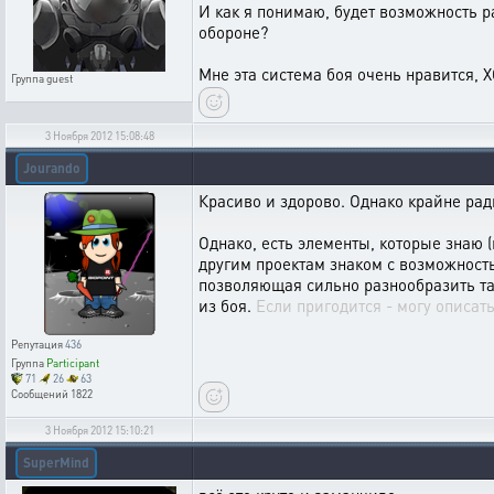
И как я понимаю, будет возможность р
обороне?
Мне эта система боя очень нравится, 
Группа
guest
3 Ноября 2012 15:08:48
Jourando
Красиво и здорово. Однако крайне рад
Однако, есть элементы, которые знаю (
другим проектам знаком с возможност
позволяющая сильно разнообразить та
из боя.
Если пригодится - могу описат
Репутация
436
Группа
Participant
71
26
63
Сообщений
1822
3 Ноября 2012 15:10:21
SuperMind