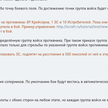
ибо точку боевого поля. По достижению точки группа войск будет
 на противника: 89 Крейсеров, 1 ЗС и 10 Истребителей. Пока о
тупила в бой. Пример управления:
http://xcraft.ru/tutorial/test/new
т в бой.
определённую группу войск противника. При таком приказе группа
атало только для стрельбы по указанной группе войск противника
атаковать ЗС, подлятят на расстояние в 500 пикселей от неё и о
ния соперников. По умолчанию бои будут вестись в автоматическ
флоты с обоих сторон на любом этапе, но каждая группа войск не