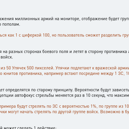
ажения миллионных армий на мониторе, отображение будет груп
о пополам.
ся как 1 с циферкой 100, но пользователь сможет разделить груп
я на разных сторонах боевого поля и летят в сторону противни
 войск.
 из 50 Упячек 500 пикселей. Упячки подлетают к вражеской арми
о юнитов противника, например встают посредине между 1 ЗС, 1
удет определятся по старому принципу. Вероятности будут зависет
епции автофокус стрельбы меняется раз в 10 секунд, что максим
римера будут стрелять по ЗС с вероятностью 1%, по группе из 1
ячки могут начать стрелять по другой группе войск. Возможно в
й может сделать 1 действие: