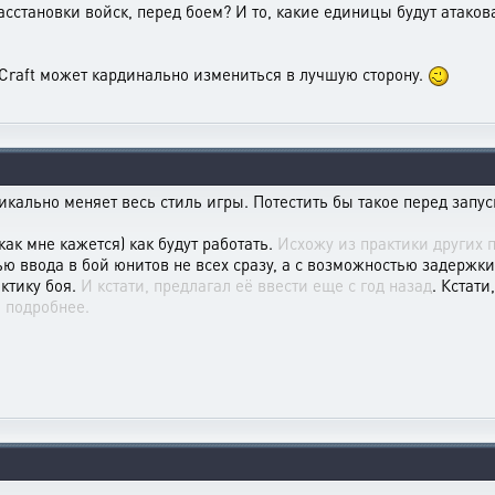
асстановки войск, перед боем? И то, какие единицы будут атаков
XCraft может кардинально измениться в лучшую сторону.
икально меняет весь стиль игры. Потестить бы такое перед запус
как мне кажется) как будут работать.
Исхожу из практики других п
ью ввода в бой юнитов не всех сразу, а с возможностью задерж
ктику боя.
И кстати, предлагал её ввести еще с год назад
. Кстат
ь подробнее.