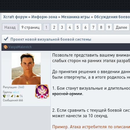
Xcraft форум
»
Информ-зона
»
Механика игры
»
Обсуждения боево
Назад
9 страниц
1
2
3
4
5
6
7
8
9
Далее
Проект новой визуальной боевой системы
🎨
VasyaMalevich
Позвольте представить вашему вниман
слабых сторон на ранних этапах разр
До принятия решения о введении данн
были отвергнуты, а в итоге родилось н
1. Бои станут визуальные и длительно
Репутация
-2440
Группа
relict
красной армии
.
17
3
74
Сообщений
666
2. Если сравнить с текущей боевой сис
может нанести за 10 секунд.
Пример. Атака истребителя по описанию