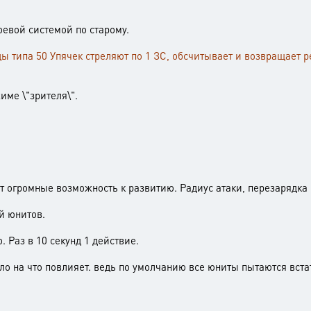
евой системой по старому.
ы типа 50 Упячек стреляют по 1 ЗС, обсчитывает и возвращает ре
име \"зрителя\".
т огромные возможность к развитию. Радиус атаки, перезарядка щ
й юнитов.
Раз в 10 секунд 1 действие.
о на что повлияет. ведь по умолчанию все юниты пытаются встат