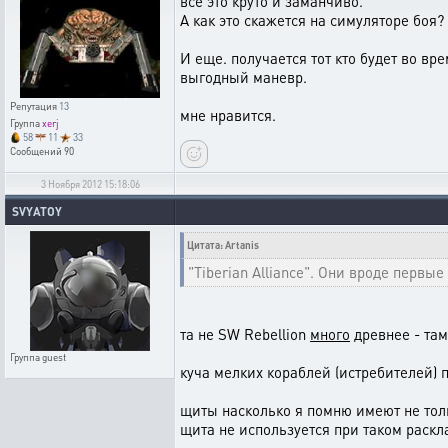
всё это круто и заманчиво.
А как это скажется на симуляторе боя?
И еще. получается тот кто будет во вр
выгодный маневр.
Репутация
13
мне нравится.
Группа
xerj
58
11
33
Сообщений
90
3 Ноября 2012 15:18:06
SVYATOY
Цитата: Artanis
"Tiberian Alliance". Они вроде первы
та не SW Rebellion
много
древнее - там
Группа
guest
куча мелких кораблей (истребителей) 
щиты насколько я помню имеют не толь
щита не используется при таком раскл