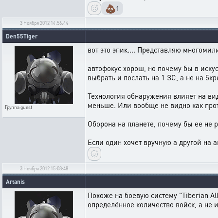
💩
1
3 Ноября 2012 14:56:44
Den55Tiger
вот это эпик.... Представляю многомили
автофокус хорош, но почему бы в иску
выбрать и послать на 1 ЗС, а не на 5
Технология обнаружения влияет на вид
меньше. Или вообще не видно как про
Группа
guest
Оборона на планете, почему бы ее не 
Если один хочет вручную а другой на а
3 Ноября 2012 15:08:48
Artanis
Похоже на боевую систему "Tiberian Al
определённое количество войск, а не 