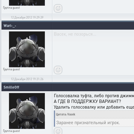
Группа
guest
12 Декабря 2012 19:29:39
Wari-_-
Васек, не позорься...
Группа
guest
12 Декабря 2012 19:31:26
SmilleOff
Голосовалка туфта, либо против джимм
А ГДЕ В ПОДДЕРЖКУ ВАРИАНТ?
Удалить голосовалку или добавить 
Цитата: Vasek
Заранее признательный игрок.
Группа
guest