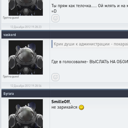
Ты прям как телочка..... Ой млять и на
=D
Группа
guest
12 Декабря 2012 19:28:23
vaskord
Крик души к администрации - покарай
Где в голосовалке- ВЫСЛАТЬ НА ОБОИ
Группа
guest
12 Декабря 2012 19:28:56
Бугага
SmilleOff
,
не зарикайся