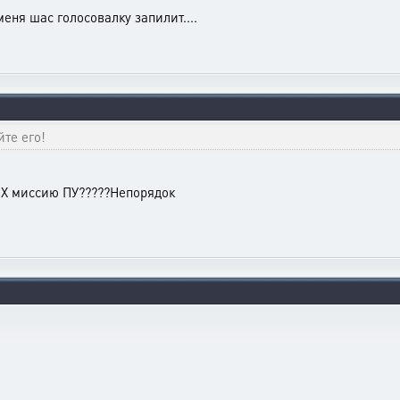
 меня шас голосовалку запилит....
те его!
Х миссию ПУ?????Непорядок