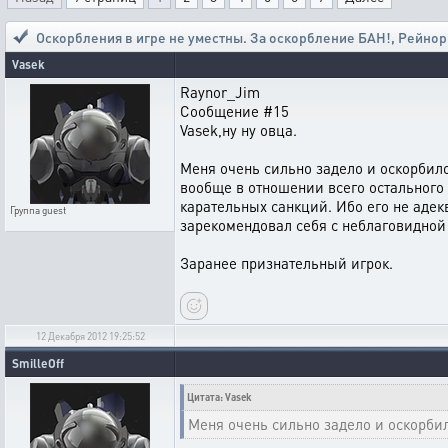
Оскорбления в игре не уместны. За оскорбление БАН!
,
Рейнор 
Vasek
Raynor_Jim
Сообщение #15
Vasek,ну ну овца.
Меня очень сильно задело и оскорбило
вообще в отношении всего остального
карательных санкций. Ибо его не адек
Группа
guest
зарекомендовал себя с неблаговидной 
Заранее признательный игрок.
12 Декабря 2012 19:25:52
SmilleOff
Цитата: Vasek
Меня очень сильно задело и оскорби