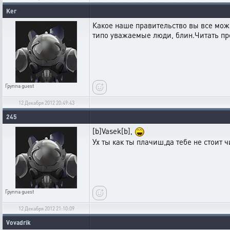
Ker
Какое наше правительство вы все може
типо уважаемые люди, блин.Читать пр
Группа
guest
12 Декабря 2012 20:49:43
245
[b]Vasek[b],
Ух ты как ты плачиш,да тебе не стоит 
Группа
guest
12 Декабря 2012 21:10:09
Vovadrik