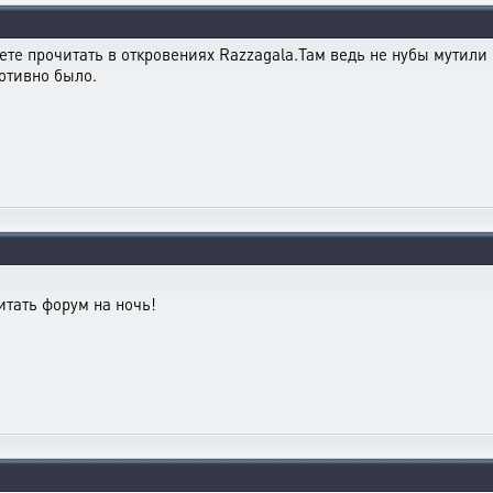
те прочитать в откровениях Razzagala.Там ведь не нубы мутили 
отивно было.
читать форум на ночь!