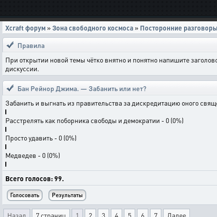
Xcraft форум
»
Зона свободного космоса
»
Посторонние разговор
Правила
При открытии новой темы чётко внятно и понятно напишите заголов
дискуссии.
Бан Рейнор Джима. — Забанить или нет?
Забанить и выгнать из правительства за дискредитацию оного свящ
Расстрелять как поборника свободы и демократии - 0 (0%)
Просто удавить - 0 (0%)
Медведев - 0 (0%)
Всего голосов: 99.
Назад
7 страниц
1
2
3
4
5
6
7
Далее