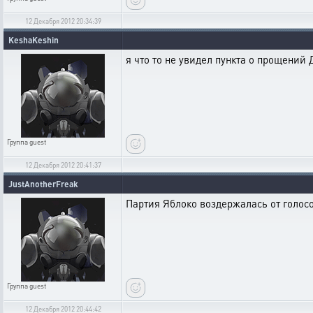
12 Декабря 2012 20:34:39
KeshaKeshin
я что то не увидел пункта о прощений
Группа
guest
12 Декабря 2012 20:41:37
JustAnotherFreak
Партия Яблоко воздержалась от голос
Группа
guest
12 Декабря 2012 20:44:42