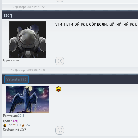
12 Декабря 2012 19:31:52
zzorj
ути-пути ой как обидели. ай-яй-яй как
Группа
guest
12 Декабря 2012 20:01:50
Valentin999
Репутация
3068
Группа
xerj
142
131
657
Сообщений
3299