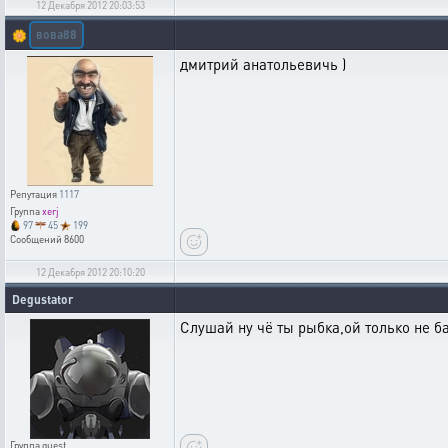
12 Декабря 2012 20:03:53
вова88
🌼
дмитрий анатольевичь )
Репутация
1117
Группа
xerj
97
45
199
Сообщений
8600
12 Декабря 2012 20:10:20
Degustator
Слушай ну чё ты рыбка,ой только не ба
Группа
guest