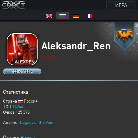
ИГРА
Aleksandr_Ren
HUMANS
125 K / 125 K
Статистика
Страна
Россия
ТОП
14266
Очков 125 378
Альянс
-Legacy of the Void-
Столица
Ключи