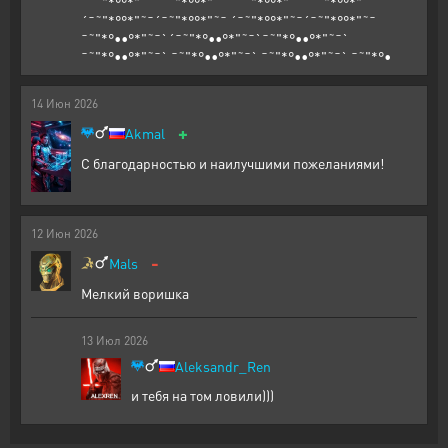
´¯˜"*°°*"˜¯´¯˜"*°°*"˜¯ ´¯˜"*°°*"˜¯´¯˜"*°°*"˜¯
´¯˜"*°°*"˜¯´¯˜"*°°*"˜¯ ´¯˜"*°°*"˜¯´¯˜"*°°*"˜¯
¯˜"*°••°*"˜¯`´¯˜"*°••°*"˜¯`¯˜"*°••°*"˜¯`
¯˜"*°••°*"˜¯` ¯˜"*°••°*"˜¯` ¯˜"*°••°*"˜¯` ¯˜"*°•
14
Июн
2026
+
Akmal
С благодарностью и наилучшими пожеланиями!
12
Июн
2026
-
Mals
Мелкий воришка
13
Июл
2026
Aleksandr_Ren
и тебя на том ловили)))