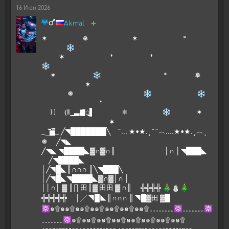
16
Июн
2026
+
Akmal
✶ ❅ ✶ *
❄
✶ * *
❄
✶ ❄ * ❅
✶
❅ ❄ ❄
*
) ) ⦅‖ ͇͇ ͇͇▃▇͇͇͌̿̿⌂͇͇▌ ❅ ❄ ✶
✶
__̅̏̏̏̏̋̋̏̏▅̅̏̏̏̋̏_ ╱◥███████╲ ˆ... ★•★.¸ˆˆ︵....★•★.¸︵¸
❅ ╱◥◣
╱◥◣ ◥████◣▓∩▓∩║ │∩ │◥███◣
╱◥████◣
│╱◥█◣║∩∩∩ ║╲◥███╲
│╱◥█◣◥████◣▓∩▓│∩ │
││∩│ ▓ ║∏ 田║▓ 田田 ▓ ∩║ ╬╬╬╬ 🎄⛄🎄
╬╬╬╬╬ │╱◥█◣║∩∩∩ ║◥█▓田 ▓█
☸๑۩๑๑۩๑๑۩๑๑۩๑๑۩๑๑۩๑๑۩„„„„„„„„☸„„„„„„„☸
„„„„„„„☸๑۩๑๑۩๑๑۩๑๑۩๑๑۩๑๑۩๑๑۩๑๑۩