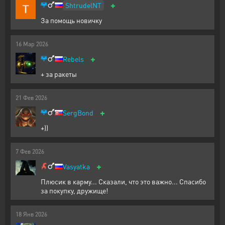
+
ShtrudelNT
За помощь новичку
16
Мар
2026
+
Rebels
+ за ракеты
21
Фев
2026
+
SergBond
+))
7
Фев
2026
+
Vasyatka
Плюсик в карму... Сказали, что это важно... Спасибо
за покупку, дружище!
18
Янв
2026