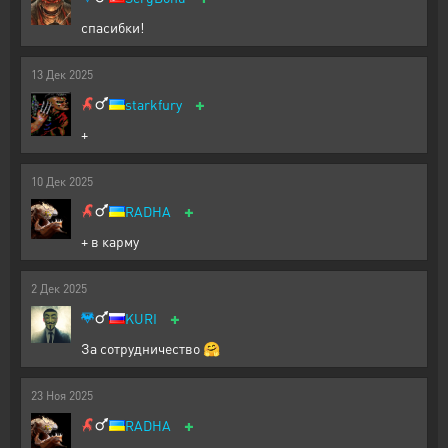
спасибки!
13
Дек
2025
+
starkfury
+
10
Дек
2025
+
RADHA
+ в карму
2
Дек
2025
+
KURI
За сотрудничество 🤗
23
Ноя
2025
+
RADHA