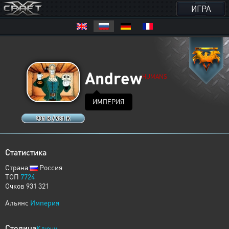
ИГРА
Andrew
HUMANS
ИМПЕРИЯ
931 K / 931 K
Статистика
Страна
Россия
ТОП
7724
Очков 931 321
Альянс
Империя
Столица
Ключи