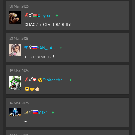
30
Мая
2026
+
Cleyton
СПАСИБО ЗА ПОМОЩЬ!
23
Мая
2026
+
SAN_TAU
+ за торговлю !!
19
Мая
2026
+
😵
Stakanchek
😁🤝🤙🏻
16
Мая
2026
+
max4
+