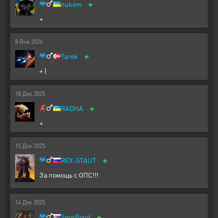
+
nukem
+
8
Янв
2026
+
Tarek
+ )
18
Дек
2025
+
RADHA
+
15
Дек
2025
+
REX-STAUT
За помощь с ОПС!!!
14
Дек
2025
+
SergBond