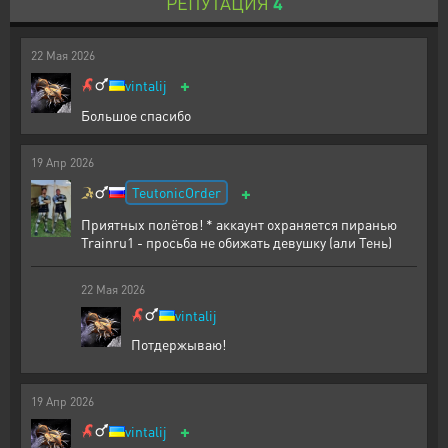
РЕПУТАЦИЯ
4
22
Мая
2026
+
vintalij
Большое спасибо
19
Апр
2026
+
TeutonicOrder
Приятных полётов! * аккаунт охраняется пиранью
Trainru1 - просьба не обижать девушку (али Тень)
22
Мая
2026
vintalij
Потдержываю!
19
Апр
2026
+
vintalij