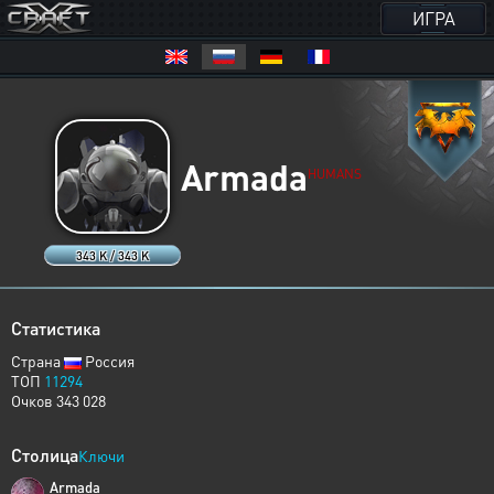
ИГРА
Armada
HUMANS
343 K / 343 K
Статистика
Страна
Россия
ТОП
11294
Очков 343 028
Столица
Ключи
Armada