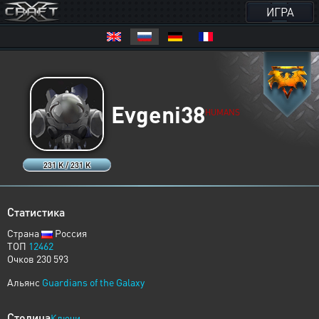
ИГРА
Evgeni38
HUMANS
231 K / 231 K
Статистика
Страна
Россия
ТОП
12462
Очков 230 593
Альянс
Guardians of the Galaxy
Столица
Ключи