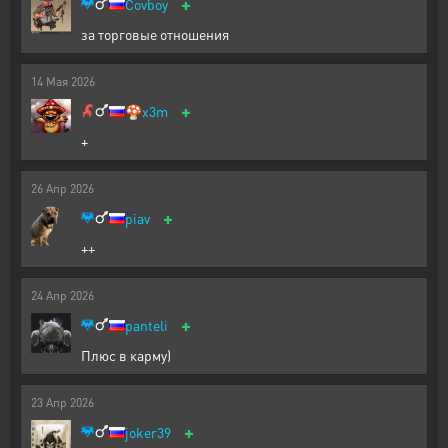
+
Covboy
за торговые отношения
14
Мая
2026
+
🍄
x3m
+
26
Апр
2026
+
piav
++
24
Апр
2026
+
panteli
Плюс в карму)
23
Апр
2026
+
joker39