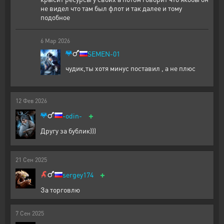
не видел что там был флот и так далее и тому
подобное
6
Мар
2026
SEMEN-01
чудик,ты хотя минус поставил , а не плюс
12
Фев
2026
+
-odin-
Другу за бублик)))
21
Сен
2025
+
sergey174
За торговлю
7
Сен
2025