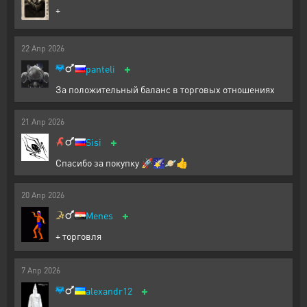
+
22
Апр
2026
+
panteli
За положительный баланс в торговых отношениях
21
Апр
2026
+
Sisi
Спасибо за покупку 🚀🌠🪐👍
20
Апр
2026
+
Menes
+ торговля
7
Апр
2026
+
alexandr12