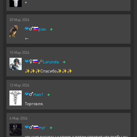
+
20
Мар
2026
+
piav
+-
15
Мар
2026
+
🗝️
Larunda
✨✨✨Спасибо✨✨✨
13
Мар
2026
+
Han1
Торговля.
6
Мар
2026
+
myr
крысит ресурсы у своих а потом говорит что якобы он