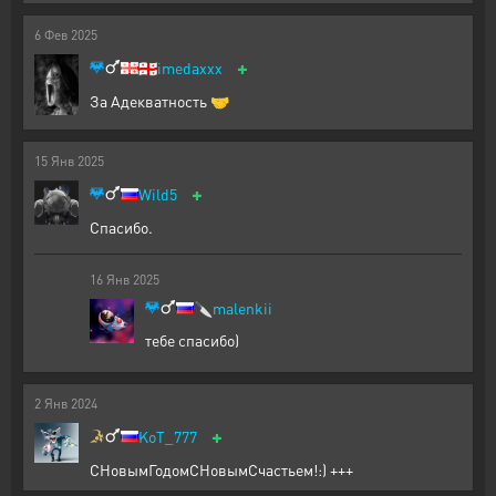
6
Фев
2025
+
🇬🇪
imedaxxx
За Адекватность 🤝
15
Янв
2025
+
Wild5
Спасибо.
16
Янв
2025
🔪
malenkii
тебе спасибо)
2
Янв
2024
+
KoT_777
СНовымГодомСНовымСчастьем!:) +++