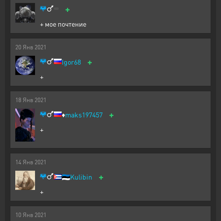
+
+ мое почтение
20
Янв
2021
+
Igor68
+
18
Янв
2021
+
♦️
maks197457
+
14
Янв
2021
+
🇪🇪
Kulibin
+
10
Янв
2021