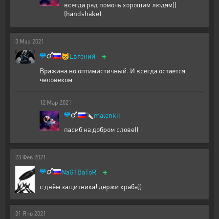
всегда рад помочь хорошим людям))
(handshake)
3
Мар
2021
+
😾
Евгений
Вражина но оптимистичный. И всегда остается
человеком
12
Мар
2021
🔪
malenkii
пасиб на добром слове))
23
Фев
2021
+
NaG1BaToR
с днём защитника! держи краба))
31
Янв
2021