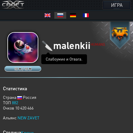
ИГРА
🔪
malenkii
HUMANS
Слабоумие и Отвага.
10 M / 10 M
Статистика
Страна
Россия
ТОП
882
Очков 10 420 466
Альянс
NEW ZAVET
Столица
Ключи