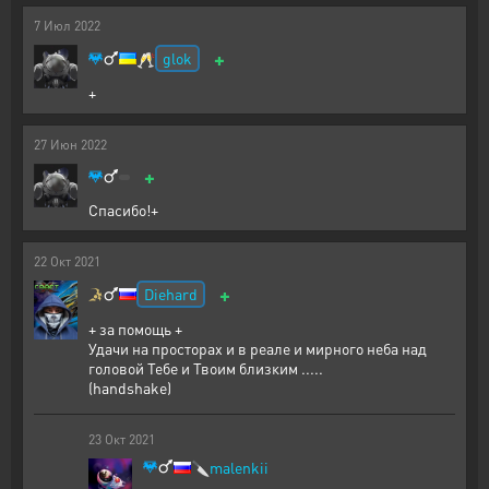
7
Июл
2022
+
glok
🥂
+
27
Июн
2022
+
Спасибо!+
22
Окт
2021
+
Diehard
+ за помощь +
Удачи на просторах и в реале и мирного неба над
головой Тебе и Твоим близким .....
(handshake)
23
Окт
2021
🔪
malenkii