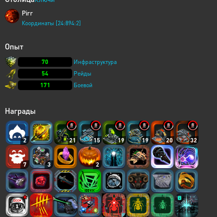
Pirr
Координаты [24:894:2]
Опыт
70
Инфраструктура
54
Рейды
171
Боевой
Награды
2
21
15
19
19
20
32
7
3
2