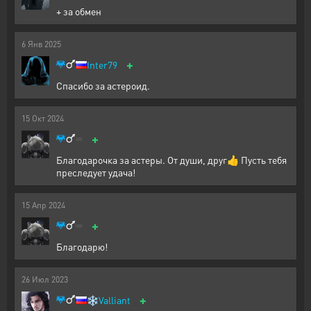
+ за обмен
6
Янв
2025
+
Inter79
Спасибо за астероид.
15
Окт
2024
+
Благодарочка за астеры. От души, друг👍 Пусть тебя
преследует удача!
15
Апр
2024
+
Благодарю!
26
Июл
2023
+
❄️
Valliant