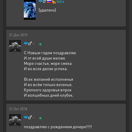
🐆
felix
[удалено]
31
Дек
2019
+
С Новым годом поздравляю
И от всей души желаю
Море счастья, море смеха
И во всех делах успеха.
Всех желаний исполненья
И во всём только везенья,
Крепкого здоровья впрок
И волшебных дней клубок.
21
Окт
2018
+
поздравляю с рождением дочери!!!!!