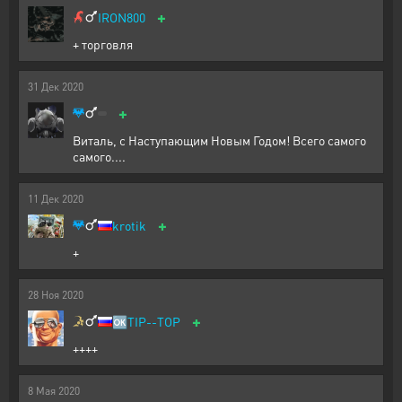
+
IRON800
+ торговля
31
Дек
2020
+
Виталь, с Наступающим Новым Годом! Всего самого
самого....
11
Дек
2020
+
krotik
+
28
Ноя
2020
+
🆗
TIP--TOP
++++
8
Мая
2020