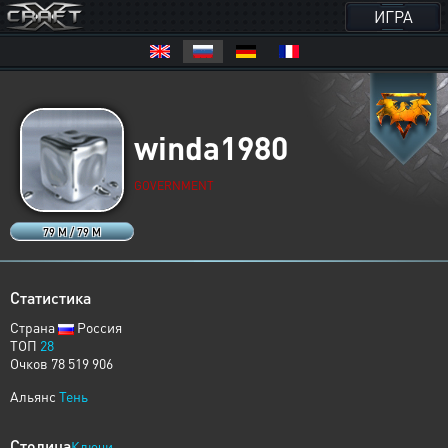
ИГРА
winda1980
GOVERNMENT
79 M / 79 M
Статистика
Страна
Россия
ТОП
28
Очков 78 519 906
Альянс
Тень
Столица
Ключи