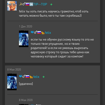
+
🆗
TIP--TOP
felix ты хоть писать научись грамотно,чтоб хоть
читать можно было,чего ты там скребешь))
1
Дек
2020
🐆
felix
если ты не обучен русскому языку то это не
только твое упущение, но и твоих
родителей! а если не умеешь вырезать
адресную строку то грошь тебе цена как
человеку который сидит за компом!
8
Мая
2020
+
🐆
felix
[удалено]
8
Мая
2020