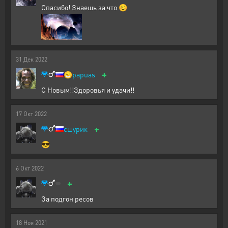
Спасибо! Знаешь за что 😊
31
Дек
2022
+
😁
papuas
С Новым!!Здоровья и удачи!!
17
Окт
2022
+
сшурик
😎
6
Окт
2022
+
За подгон ресов
18
Ноя
2021