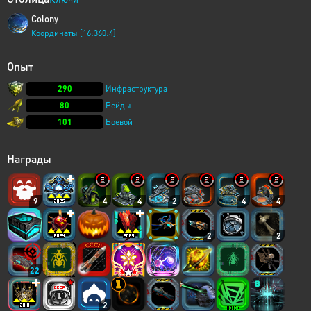
Colony
Координаты [16:360:4]
Опыт
290
Инфраструктура
80
Рейды
101
Боевой
Награды
9
4
4
2
4
4
2
2
22
2