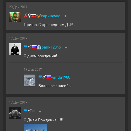
20
Дек
2017
+
🦋
кариночка
Привет.С прошедшим Д .Р .
19
Дек
2017
+
🏦
bank12345
С днем рождения!
19
Дек
2017
winda1980
Большое спасибо!
19
Дек
2017
+
С Днём Рожденья !!!!!!