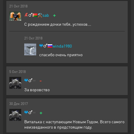
21
Окт
2018
+
⚒️
sab
С рождением дочки тебя..успехов...
21
Окт
2018
winda1980
спасибо очень приятно
5
Окт
2018
-
За воровство
30
Дек
2017
+
Виталька с наступающим Новым Годом. Всего самого
неизведанного в предстоящем году.