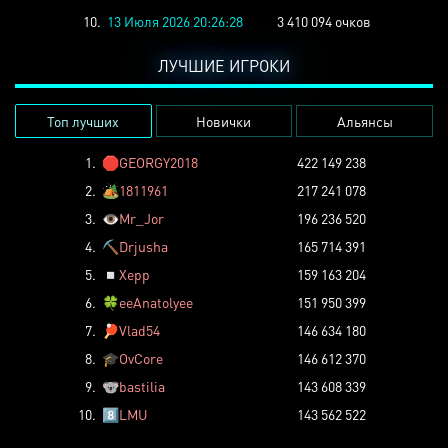
10.
13 Июля 2026 20:26:28
3 410 094 очков
ЛУЧШИЕ ИГРОКИ
Топ лучших
Новички
Альянсы
1.
🛑
GEORGY2018
422 149 238
2.
🏕️
1811961
217 241 078
3.
👁️
Mr_Jor
196 236 520
4.
⛏️
Drjusha
165 714 391
5.
◽
Xepp
159 163 204
6.
🍀
eeAnatolyee
151 950 399
7.
🏓
Vlad54
146 634 180
8.
🎓
OvCore
146 612 370
9.
🐨
bastilia
143 608 339
10.
8️⃣
LMU
143 562 522