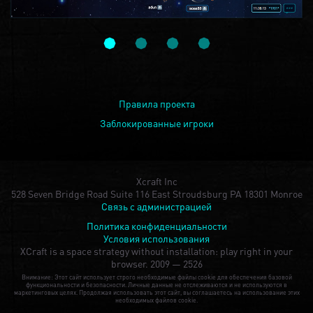
Правила проекта
Заблокированные игроки
Xcraft Inc
528 Seven Bridge Road Suite 116 East Stroudsburg PA 18301 Monroe
Связь с администрацией
Политика конфиденциальности
Условия использования
XCraft is a space strategy without installation: play right in your
browser.
2009 — 2526
Внимание: Этот сайт использует строго необходимые файлы cookie для обеспечения базовой
функциональности и безопасности. Личные данные не отслеживаются и не используются в
маркетинговых целях. Продолжая использовать этот сайт, вы соглашаетесь на использование этих
необходимых файлов cookie.