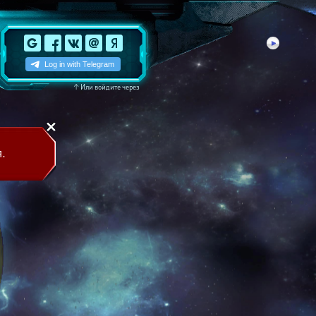
↑
Или войдите через
.