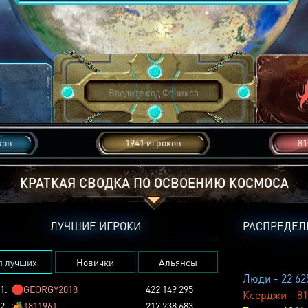
ков
1941 игроков
81
КРАТКАЯ СВОДКА ПО ОСВОЕНИЮ КОСМОСА
ЛУЧШИЕ ИГРОКИ
РАСПРЕДЕЛ
п лучших
Новички
Альянсы
Люди - 22 62
1.
🛑
GEORGY2018
422 149 295
Ксерджи - 81
2.
🏕️
1811961
217 238 683