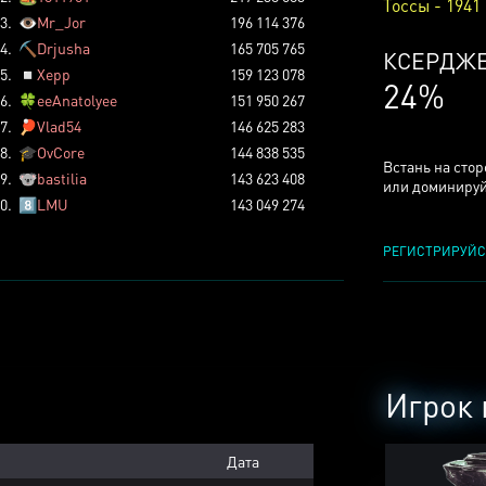
Тоссы - 1941
3.
👁️
Mr_Jor
196 114 376
4.
⛏️
Drjusha
165 705 765
КСЕРДЖ
5.
◽
Xepp
159 123 078
24%
6.
🍀
eeAnatolyee
151 950 267
7.
🏓
Vlad54
146 625 283
8.
🎓
OvCore
144 838 535
Встань на сто
9.
🐨
bastilia
143 623 408
или доминируй
0.
8️⃣
LMU
143 049 274
РЕГИСТРИРУЙС
Игрок 
Дата