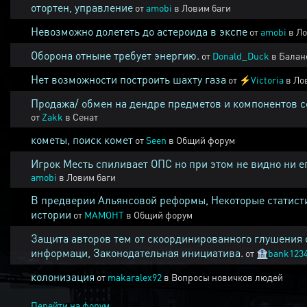
отортен, управление
от
amobi
в
Ловим баги
Невозможно долететь до астероида в экспе
от
amobi
в
Ло
Оборона отныне требует энергию.
от
Donald_Duck
в
Балан
Нет возможности построить шахту газа
от
⚡
Victoria
в
Ло
Продажа/ обмен на дендре предметов и компонентов 
от
Zakk
в
Сенат
кометы, поиск комет
от
Seen
в
Общий форум
Игрок Месть спиливает ОПС но при этом не видно ни е
amobi
в
Ловим баги
В предверии Альянсовой реформы, Некоторые статист
истории
от
MAMOHT
в
Общий форум
Защита авторов тем от скоординированного глушения 
информаци, Законодательная инициатива.
от
🏦
bank123
колонизация
от
makaralex92
в
Вопросы новичков людей
Перейти на форум