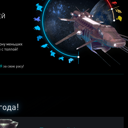
ЕЙ
рону меньших
 с толпой!
Я
за свою расу!
года!