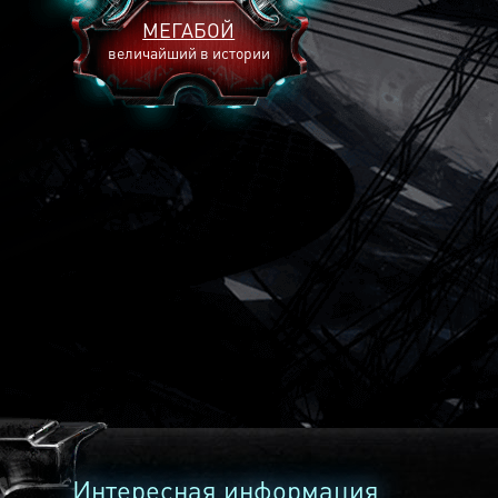
МЕГАБОЙ
величайший в истории
2893
2269
2240
Интересная информация