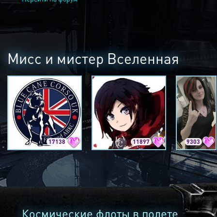
Мисс и мистер Вселенная
17138
11897
9303
Космические флоты в полете