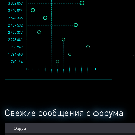
3 852 059
3 410 094
2 524 335
2 457 532
2 405 337
2 273 481
1 936 969
1 784 450
1
1 740 194
Свежие сообщения с форума
Форум