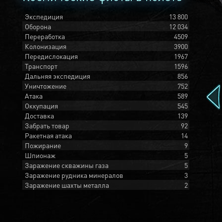
Экспедиция
13 800
Оборона
12 034
Переработка
4509
Колонизация
3900
Передислокация
1967
Транспорт
1596
Дальняя экспедиция
856
Уничтожение
752
Атака
589
Оккупация
545
Доставка
139
Забрать товар
92
Ракетная атака
14
Пожирание
9
Шпионаж
5
Заражение скважины газа
5
Заражение рудника минералов
3
Заражение шахты металла
2