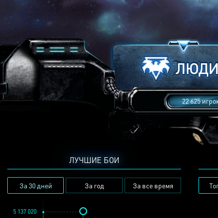
22 625 игро
ЛУЧШИЕ БОИ
За 30 дней
За год
За все время
То
5 137 020