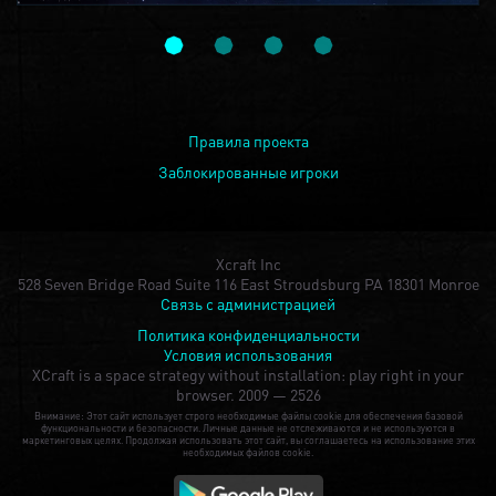
Правила проекта
Заблокированные игроки
Xcraft Inc
528 Seven Bridge Road Suite 116 East Stroudsburg PA 18301 Monroe
Связь с администрацией
Политика конфиденциальности
Условия использования
XCraft is a space strategy without installation: play right in your
browser.
2009 — 2526
Внимание: Этот сайт использует строго необходимые файлы cookie для обеспечения базовой
функциональности и безопасности. Личные данные не отслеживаются и не используются в
маркетинговых целях. Продолжая использовать этот сайт, вы соглашаетесь на использование этих
необходимых файлов cookie.