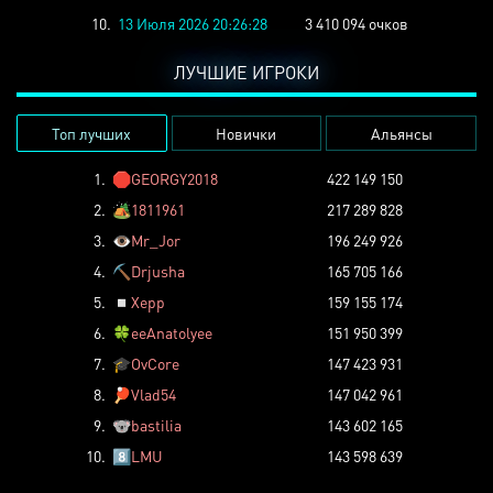
10.
13 Июля 2026 20:26:28
3 410 094 очков
ЛУЧШИЕ ИГРОКИ
Топ лучших
Новички
Альянсы
1.
🛑
GEORGY2018
422 149 150
2.
🏕️
1811961
217 289 828
3.
👁️
Mr_Jor
196 249 926
4.
⛏️
Drjusha
165 705 166
5.
◽
Xepp
159 155 174
6.
🍀
eeAnatolyee
151 950 399
7.
🎓
OvCore
147 423 931
8.
🏓
Vlad54
147 042 961
9.
🐨
bastilia
143 602 165
10.
8️⃣
LMU
143 598 639