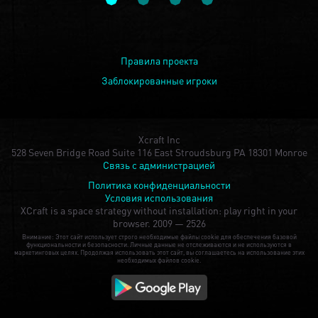
Правила проекта
Заблокированные игроки
Xcraft Inc
528 Seven Bridge Road Suite 116 East Stroudsburg PA 18301 Monroe
Связь с администрацией
Политика конфиденциальности
Условия использования
XCraft is a space strategy without installation: play right in your
browser.
2009 — 2526
Внимание: Этот сайт использует строго необходимые файлы cookie для обеспечения базовой
функциональности и безопасности. Личные данные не отслеживаются и не используются в
маркетинговых целях. Продолжая использовать этот сайт, вы соглашаетесь на использование этих
необходимых файлов cookie.