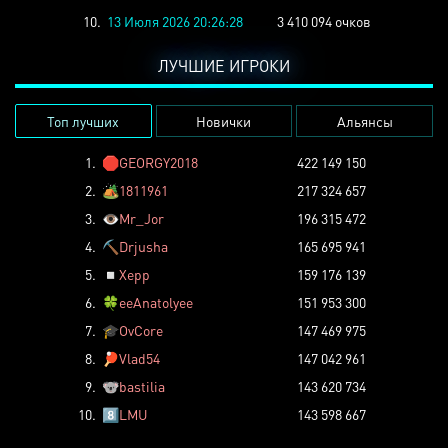
10.
13 Июля 2026 20:26:28
3 410 094 очков
ЛУЧШИЕ ИГРОКИ
Топ лучших
Новички
Альянсы
1.
🛑
GEORGY2018
422 149 150
2.
🏕️
1811961
217 324 657
3.
👁️
Mr_Jor
196 315 472
4.
⛏️
Drjusha
165 695 941
5.
◽
Xepp
159 176 139
6.
🍀
eeAnatolyee
151 953 300
7.
🎓
OvCore
147 469 975
8.
🏓
Vlad54
147 042 961
9.
🐨
bastilia
143 620 734
10.
8️⃣
LMU
143 598 667