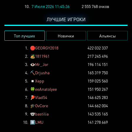
10.
7 Июля 2026 11:45:36
2 555 768 очков
ЛУЧШИЕ ИГРОКИ
Топ лучших
Новички
Альянсы
1.
🛑
GEORGY2018
422 032 337
2.
🏕️
1811961
217 245 496
3.
👁️
Mr_Jor
196 114 151
4.
⛏️
Drjusha
165 319 750
5.
◽
Xepp
159 025 560
6.
🍀
eeAnatolyee
151 950 267
7.
🏓
Vlad54
146 625 283
8.
🎓
OvCore
144 662 004
9.
🐨
bastilia
143 535 165
10.
8️⃣
LMU
141 278 669