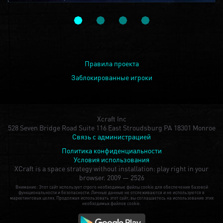
Правила проекта
Заблокированные игроки
Xcraft Inc
528 Seven Bridge Road Suite 116 East Stroudsburg PA 18301 Monroe
Связь с администрацией
Политика конфиденциальности
Условия использования
XCraft is a space strategy without installation: play right in your
browser.
2009 — 2526
Внимание: Этот сайт использует строго необходимые файлы cookie для обеспечения базовой
функциональности и безопасности. Личные данные не отслеживаются и не используются в
маркетинговых целях. Продолжая использовать этот сайт, вы соглашаетесь на использование этих
необходимых файлов cookie.