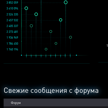
3 852 059
3 410 094
2 524 335
2 457 532
2 405 337
2 273 481
1 936 969
1 784 450
1
1 740 194
Свежие сообщения с форума
Форум