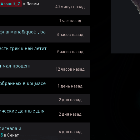
Assault_Z
в
Ловим
40 минут назад
1 час назад
флагмана&quot; , ба
8 часов назад
есть трек к ней летит
9 часов назад
м мал процент
12 часов назад
собранных в коцмасе
1 день назад
2 дня назад
ические данные для
2 дня назад
сигнала и
4 дня назад
45
в
Сенат