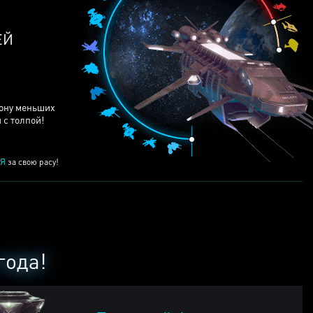
ЕЙ
рону меньших
 с толпой!
Я
за свою расу!
года!