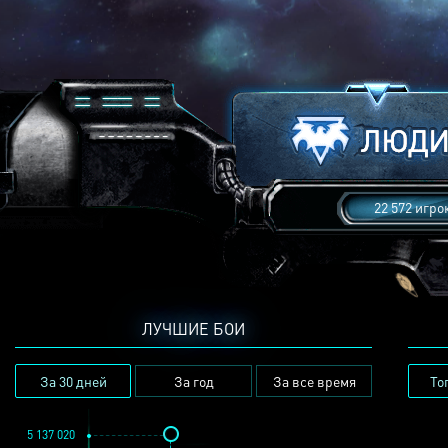
22 572 игро
ЛУЧШИЕ БОИ
За 30 дней
За год
За все время
То
5 137 020