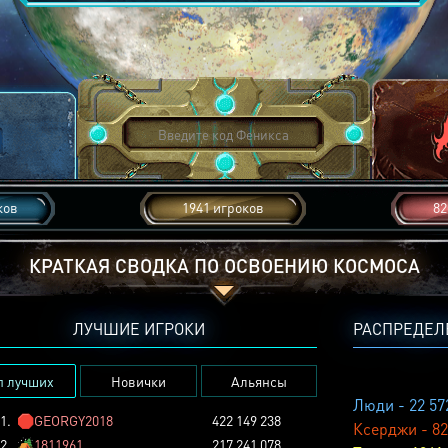
ков
1941 игроков
82
КРАТКАЯ СВОДКА ПО ОСВОЕНИЮ КОСМОСА
ЛУЧШИЕ ИГРОКИ
РАСПРЕДЕЛ
п лучших
Новички
Альянсы
Люди - 22 57
1.
🛑
GEORGY2018
422 149 238
Ксерджи - 82
2.
🏕️
1811961
217 241 078