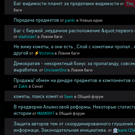
Баг видимости планет за пределами видимости
от
The_
баги
Передача предметов
от
panki
в
Новые идеи
Баг с биржей ,неудачное расположение &quot;первого 
от
vladislav1
в
Ловим баги
Не вижу кометы, а они есть , Слой с кометами пропал , 
другой
от
⚡
Victoria
в
Ловим баги
Демократия - некоректный бонус за пропаганду, совсе
выработки.
от
UncleanOne
в
Ловим баги
Продажа/ обмен на дендре предметов и компонентов 
от
Zakk
в
Сенат
кометы, поиск комет
от
Seen
в
Общий форум
В предверии Альянсовой реформы, Некоторые статист
истории
от
MAMOHT
в
Общий форум
Защита авторов тем от скоординированного глушения 
информаци, Законодательная инициатива.
от
🏦
bank123