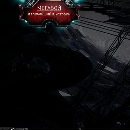
МЕГАБОЙ
величайший в истории
2893
2269
2240