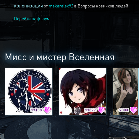
колонизация
от
makaralex92
в
Вопросы новичков людей
Перейти на форум
Мисс и мистер Вселенная
17138
11897
9303