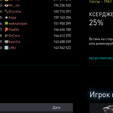
Тоссы - 1941
3.
👁️
Mr_Jor
196 236 520
4.
⛏️
Drjusha
165 714 391
КСЕРДЖ
5.
◽
Xepp
159 163 204
25%
6.
🍀
eeAnatolyee
151 950 399
7.
🏓
Vlad54
146 634 180
8.
🎓
OvCore
146 612 370
Встань на сто
9.
🐨
bastilia
143 608 339
или доминируй
0.
8️⃣
LMU
143 562 522
РЕГИСТРИРУЙС
Игрок 
Дата