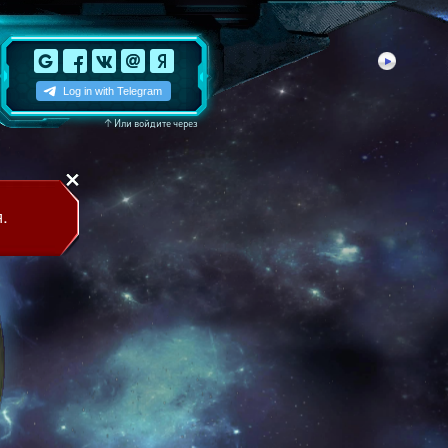
↑
Или войдите через
.