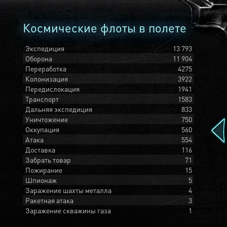
Космические флоты в полете
Экспедиция
13 793
Оборона
11 904
Переработка
4275
Колонизация
3922
Передислокация
1941
Транспорт
1583
Дальняя экспедиция
833
Уничтожение
750
Оккупация
560
Атака
554
Доставка
116
Забрать товар
71
Пожирание
15
Шпионаж
5
Заражение шахты металла
4
Ракетная атака
3
Заражение скважины газа
1