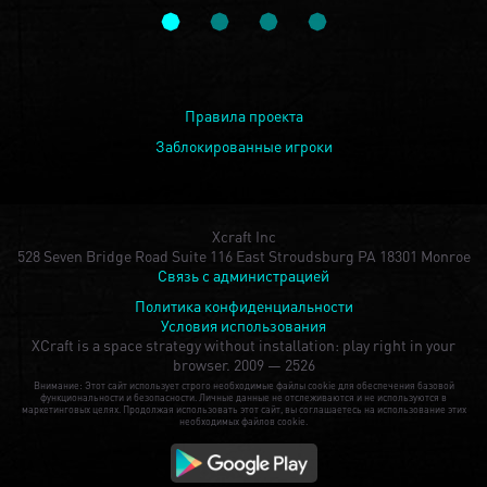
Правила проекта
Заблокированные игроки
Xcraft Inc
528 Seven Bridge Road Suite 116 East Stroudsburg PA 18301 Monroe
Связь с администрацией
Политика конфиденциальности
Условия использования
XCraft is a space strategy without installation: play right in your
browser.
2009 — 2526
Внимание: Этот сайт использует строго необходимые файлы cookie для обеспечения базовой
функциональности и безопасности. Личные данные не отслеживаются и не используются в
маркетинговых целях. Продолжая использовать этот сайт, вы соглашаетесь на использование этих
необходимых файлов cookie.