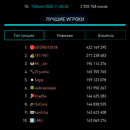
10.
7 Июля 2026 11:45:36
2 555 768 очков
ЛУЧШИЕ ИГРОКИ
Топ лучших
Новички
Альянсы
1.
🛑
GEORGY2018
422 149 295
2.
🏕️
1811961
217 238 683
3.
👁️
Mr_Jor
196 114 376
4.
⛏️
Drjusha
165 705 765
5.
◽
Xepp
159 123 078
6.
🍀
eeAnatolyee
151 950 267
7.
🏓
Vlad54
146 625 283
8.
🎓
OvCore
144 838 535
9.
🐨
bastilia
143 623 408
10.
8️⃣
LMU
143 049 274