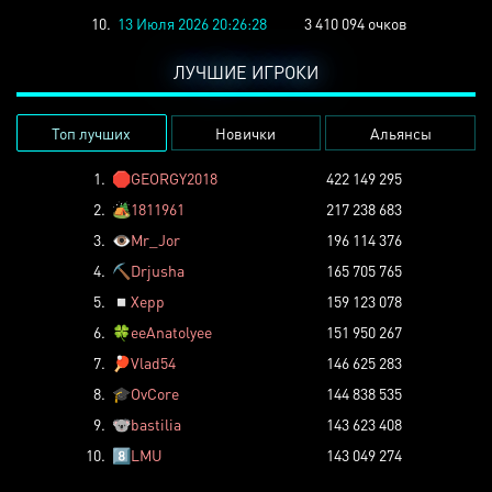
10.
13 Июля 2026 20:26:28
3 410 094 очков
ЛУЧШИЕ ИГРОКИ
Топ лучших
Новички
Альянсы
1.
🛑
GEORGY2018
422 149 295
2.
🏕️
1811961
217 238 683
3.
👁️
Mr_Jor
196 114 376
4.
⛏️
Drjusha
165 705 765
5.
◽
Xepp
159 123 078
6.
🍀
eeAnatolyee
151 950 267
7.
🏓
Vlad54
146 625 283
8.
🎓
OvCore
144 838 535
9.
🐨
bastilia
143 623 408
10.
8️⃣
LMU
143 049 274