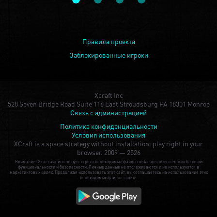
Правила проекта
Заблокированные игроки
Xcraft Inc
528 Seven Bridge Road Suite 116 East Stroudsburg PA 18301 Monroe
Связь с администрацией
Политика конфиденциальности
Условия использования
XCraft is a space strategy without installation: play right in your
browser.
2009 — 2526
Внимание: Этот сайт использует строго необходимые файлы cookie для обеспечения базовой
функциональности и безопасности. Личные данные не отслеживаются и не используются в
маркетинговых целях. Продолжая использовать этот сайт, вы соглашаетесь на использование этих
необходимых файлов cookie.