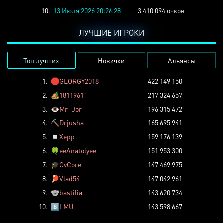
10.
13 Июля 2026 20:26:28
3 410 094 очков
ЛУЧШИЕ ИГРОКИ
Топ лучших
Новички
Альянсы
1.
🛑
GEORGY2018
422 149 150
2.
🏕️
1811961
217 324 657
3.
👁️
Mr_Jor
196 315 472
4.
⛏️
Drjusha
165 695 941
5.
◽
Xepp
159 176 139
6.
🍀
eeAnatolyee
151 953 300
7.
🎓
OvCore
147 469 975
8.
🏓
Vlad54
147 042 961
9.
🐨
bastilia
143 620 734
10.
8️⃣
LMU
143 598 667