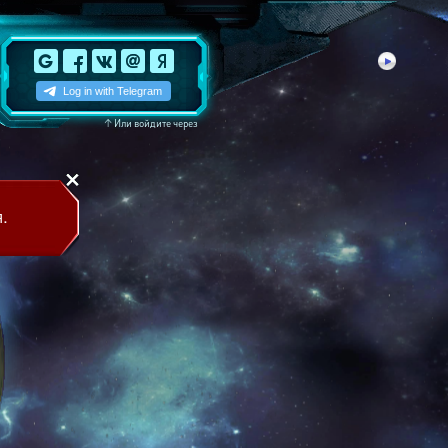
↑
Или войдите через
.