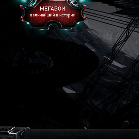
МЕГАБОЙ
величайший в истории
2893
2269
2240