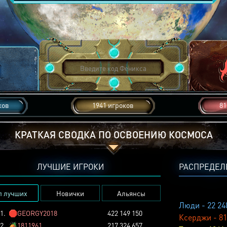
ков
1941 игроков
81
КРАТКАЯ СВОДКА ПО ОСВОЕНИЮ КОСМОСА
ЛУЧШИЕ ИГРОКИ
РАСПРЕДЕЛ
п лучших
Новички
Альянсы
Люди - 22 24
1.
🛑
GEORGY2018
422 149 150
Ксерджи - 81
2.
🏕️
1811961
217 324 657