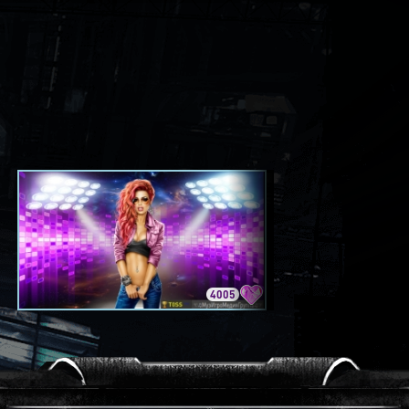
4005
3420