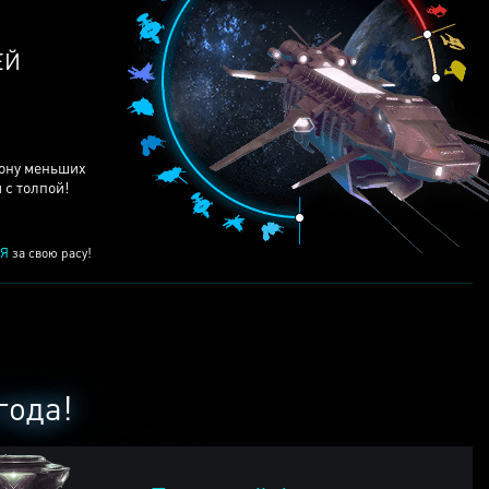
ЕЙ
рону меньших
 с толпой!
Я
за свою расу!
года!