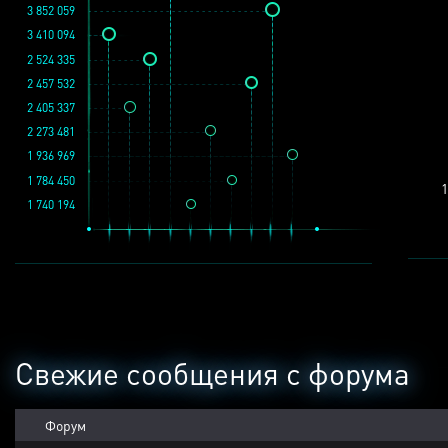
3 852 059
3 410 094
2 524 335
2 457 532
2 405 337
2 273 481
1 936 969
1 784 450
1
1 740 194
Свежие сообщения с форума
Форум