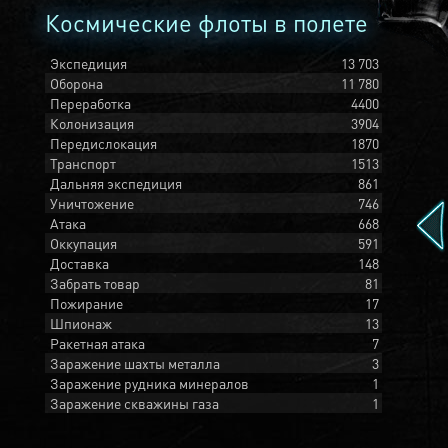
Космические флоты в полете
Экспедиция
13 703
Оборона
11 780
Переработка
4400
Колонизация
3904
Передислокация
1870
Транспорт
1513
Дальняя экспедиция
861
Уничтожение
746
Атака
668
Оккупация
591
Доставка
148
Забрать товар
81
Пожирание
17
Шпионаж
13
Ракетная атака
7
Заражение шахты металла
3
Заражение рудника минералов
1
Заражение скважины газа
1