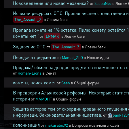
Нововведение или новая механика?
от
3acpaNez
в
Ловим 
Исчезли ресурсы с ОПС, Пропал веспен с девственно 
The_Assault_Z
в
Ловим баги
Пропала комета на 1% остатка, Пилю комету, остаётся 
кометы нет (
от
EPMAK
в
Ловим баги
Задвоение ОПС
от
The_Assault_Z
в
Ловим баги
Передача предметов
от
Mamai_ZLO
в
Новые идеи
Продажа/ обмен на дендре предметов и компонентов 
от
Roman-Lions
в
Сенат
кометы, поиск комет
от
Seen
в
Общий форум
В предверии Альянсовой реформы, Некоторые статист
истории
от
MAMOHT
в
Общий форум
Защита авторов тем от скоординированного глушения 
информаци, Законодательная инициатива.
от
🏦
bank123
колонизация
от
makaralex92
в
Вопросы новичков людей