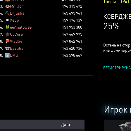
Тоссы - 1941
3.
👁️
Mr_Jor
196 315 472
4.
⛏️
Drjusha
165 695 941
КСЕРДЖ
5.
◽
Xepp
159 176 139
25%
6.
🍀
eeAnatolyee
151 953 300
7.
🎓
OvCore
147 469 975
8.
🏓
Vlad54
147 042 961
Встань на сто
9.
🐨
bastilia
143 620 734
или доминируй
0.
8️⃣
LMU
143 598 667
РЕГИСТРИРУЙС
Игрок 
Дата