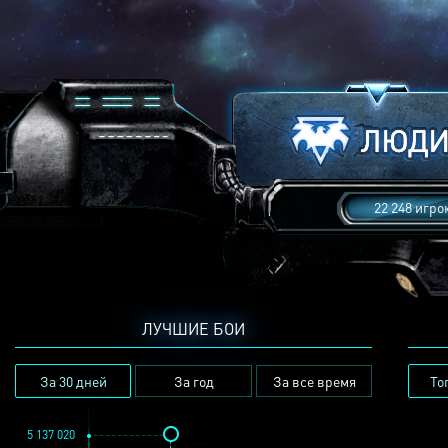
22 248 игро
ЛУЧШИЕ БОИ
За 30 дней
За год
За все время
То
5 137 020