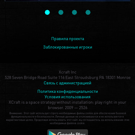
Правила проекта
Заблокированные игроки
Xcraft Inc
528 Seven Bridge Road Suite 116 East Stroudsburg PA 18301 Monroe
Связь с администрацией
Политика конфиденциальности
Условия использования
XCraft is a space strategy without installation: play right in your
browser.
2009 — 2526
Внимание: Этот сайт использует строго необходимые файлы cookie для обеспечения базовой
функциональности и безопасности. Личные данные не отслеживаются и не используются в
маркетинговых целях. Продолжая использовать этот сайт, вы соглашаетесь на использование этих
необходимых файлов cookie.