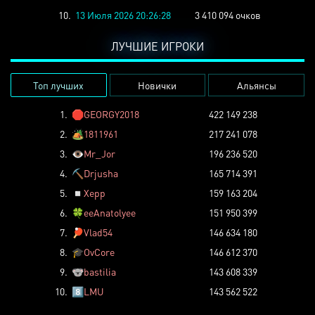
10.
13 Июля 2026 20:26:28
3 410 094 очков
ЛУЧШИЕ ИГРОКИ
Топ лучших
Новички
Альянсы
1.
🛑
GEORGY2018
422 149 238
2.
🏕️
1811961
217 241 078
3.
👁️
Mr_Jor
196 236 520
4.
⛏️
Drjusha
165 714 391
5.
◽
Xepp
159 163 204
6.
🍀
eeAnatolyee
151 950 399
7.
🏓
Vlad54
146 634 180
8.
🎓
OvCore
146 612 370
9.
🐨
bastilia
143 608 339
10.
8️⃣
LMU
143 562 522