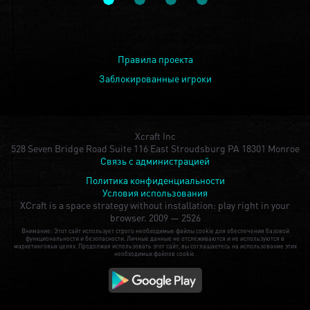
Правила проекта
Заблокированные игроки
Xcraft Inc
528 Seven Bridge Road Suite 116 East Stroudsburg PA 18301 Monroe
Связь с администрацией
Политика конфиденциальности
Условия использования
XCraft is a space strategy without installation: play right in your
browser.
2009 — 2526
Внимание: Этот сайт использует строго необходимые файлы cookie для обеспечения базовой
функциональности и безопасности. Личные данные не отслеживаются и не используются в
маркетинговых целях. Продолжая использовать этот сайт, вы соглашаетесь на использование этих
необходимых файлов cookie.