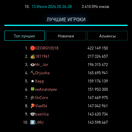
10.
13 Июля 2026 20:26:28
3 410 094 очков
ЛУЧШИЕ ИГРОКИ
Топ лучших
Новички
Альянсы
1.
🛑
GEORGY2018
422 149 150
2.
🏕️
1811961
217 324 657
3.
👁️
Mr_Jor
196 315 472
4.
⛏️
Drjusha
165 695 941
5.
◽
Xepp
159 176 139
6.
🍀
eeAnatolyee
151 953 300
7.
🎓
OvCore
147 469 975
8.
🏓
Vlad54
147 042 961
9.
🐨
bastilia
143 620 734
10.
8️⃣
LMU
143 598 667