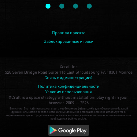
Правила проекта
Заблокированные игроки
Xcraft Inc
528 Seven Bridge Road Suite 116 East Stroudsburg PA 18301 Monroe
Связь с администрацией
Политика конфиденциальности
Условия использования
XCraft is a space strategy without installation: play right in your
browser.
2009 — 2526
Внимание: Этот сайт использует строго необходимые файлы cookie для обеспечения базовой
функциональности и безопасности. Личные данные не отслеживаются и не используются в
маркетинговых целях. Продолжая использовать этот сайт, вы соглашаетесь на использование этих
необходимых файлов cookie.