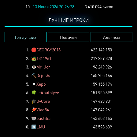
10.
13 Июля 2026 20:26:28
3 410 094 очков
ЛУЧШИЕ ИГРОКИ
Топ лучших
Новички
Альянсы
1.
🛑
GEORGY2018
422 149 150
2.
🏕️
1811961
217 289 828
3.
👁️
Mr_Jor
196 249 926
4.
⛏️
Drjusha
165 705 166
5.
◽
Xepp
159 155 174
6.
🍀
eeAnatolyee
151 950 399
7.
🎓
OvCore
147 423 931
8.
🏓
Vlad54
147 042 961
9.
🐨
bastilia
143 602 165
10.
8️⃣
LMU
143 598 639