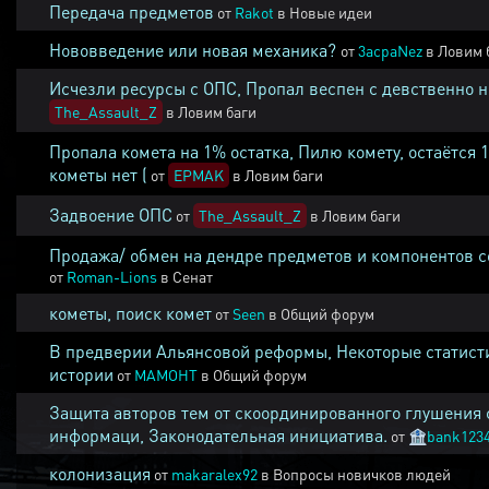
Передача предметов
от
Rakot
в
Новые идеи
Нововведение или новая механика?
от
3acpaNez
в
Ловим 
Исчезли ресурсы с ОПС, Пропал веспен с девственно 
The_Assault_Z
в
Ловим баги
Пропала комета на 1% остатка, Пилю комету, остаётся 
кометы нет (
от
EPMAK
в
Ловим баги
Задвоение ОПС
от
The_Assault_Z
в
Ловим баги
Продажа/ обмен на дендре предметов и компонентов 
от
Roman-Lions
в
Сенат
кометы, поиск комет
от
Seen
в
Общий форум
В предверии Альянсовой реформы, Некоторые статист
истории
от
MAMOHT
в
Общий форум
Защита авторов тем от скоординированного глушения 
информаци, Законодательная инициатива.
от
🏦
bank123
колонизация
от
makaralex92
в
Вопросы новичков людей