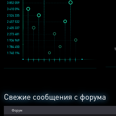
3 852 059
3 410 094
2 524 335
2 457 532
2 405 337
2 273 481
1 936 969
1 784 450
1
1 740 194
Свежие сообщения с форума
Форум