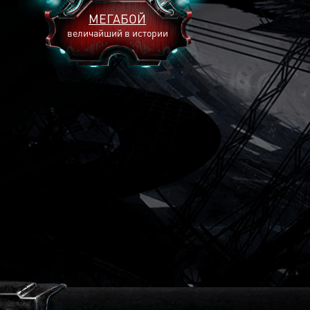
МЕГАБОЙ
величайший в истории
2893
2269
2240