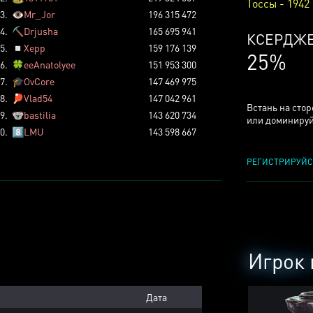
Тоссы - 1942
3.
👁️
Mr_Jor
196 315 472
4.
⛏️
Drjusha
165 695 941
КСЕРДЖ
5.
◽
Xepp
159 176 139
25%
6.
🍀
eeAnatolyee
151 953 300
7.
🎓
OvCore
147 469 975
8.
🏓
Vlad54
147 042 961
Встань на сто
9.
🐨
bastilia
143 620 734
или доминируй
0.
8️⃣
LMU
143 598 667
РЕГИСТРИРУЙС
Игрок 
Дата