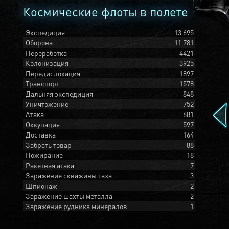
Космические флоты в полете
Экспедиция
13 695
Оборона
11 781
Переработка
4421
Колонизация
3925
Передислокация
1897
Транспорт
1578
Дальняя экспедиция
848
Уничтожение
752
Атака
681
Оккупация
597
Доставка
164
Забрать товар
88
Пожирание
18
Ракетная атака
7
Заражение скважины газа
3
Шпионаж
2
Заражение шахты металла
2
Заражение рудника минералов
1