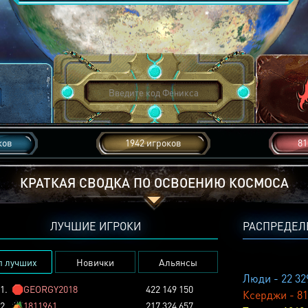
ков
1942 игроков
81
КРАТКАЯ СВОДКА ПО ОСВОЕНИЮ КОСМОСА
ЛУЧШИЕ ИГРОКИ
РАСПРЕДЕЛ
п лучших
Новички
Альянсы
Люди - 22 32
1.
🛑
GEORGY2018
422 149 150
Ксерджи - 81
2.
🏕️
1811961
217 324 657