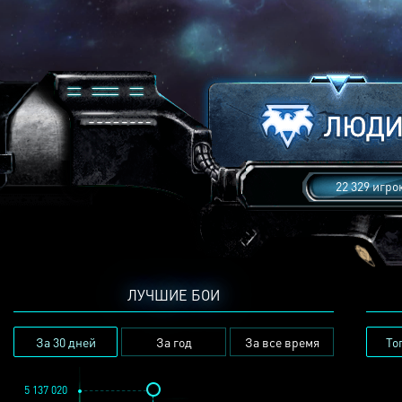
22 329 игро
ЛУЧШИЕ БОИ
За 30 дней
За год
За все время
То
5 137 020