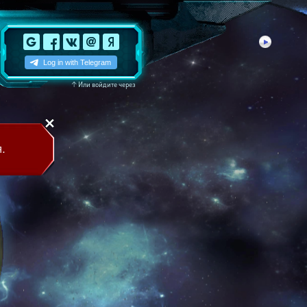
↑
Или войдите через
.