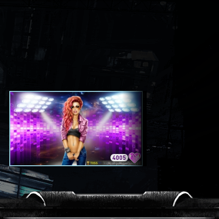
4005
3420