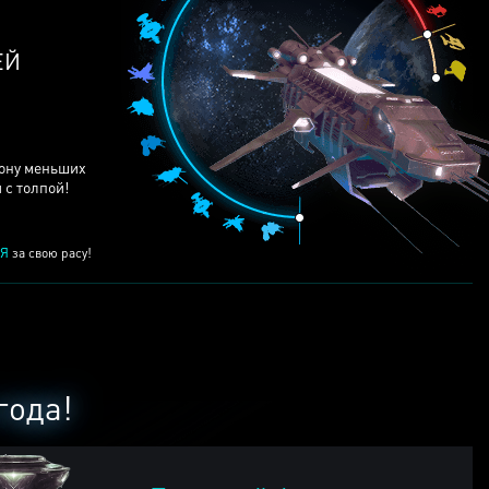
ЕЙ
рону меньших
 с толпой!
Я
за свою расу!
года!