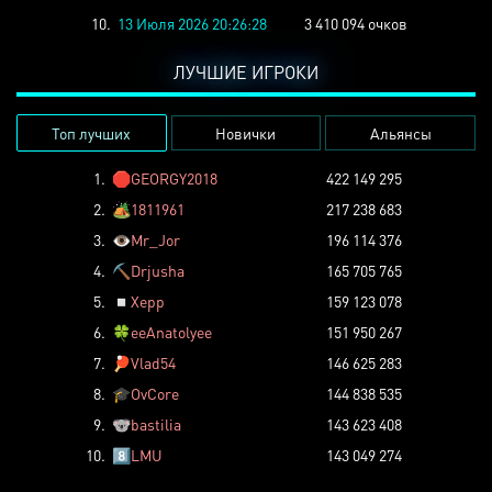
10.
13 Июля 2026 20:26:28
3 410 094 очков
ЛУЧШИЕ ИГРОКИ
Топ лучших
Новички
Альянсы
1.
🛑
GEORGY2018
422 149 295
2.
🏕️
1811961
217 238 683
3.
👁️
Mr_Jor
196 114 376
4.
⛏️
Drjusha
165 705 765
5.
◽
Xepp
159 123 078
6.
🍀
eeAnatolyee
151 950 267
7.
🏓
Vlad54
146 625 283
8.
🎓
OvCore
144 838 535
9.
🐨
bastilia
143 623 408
10.
8️⃣
LMU
143 049 274