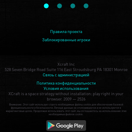
Правила проекта
Заблокированные игроки
Xcraft Inc
528 Seven Bridge Road Suite 116 East Stroudsburg PA 18301 Monroe
Связь с администрацией
Политика конфиденциальности
Условия использования
XCraft is a space strategy without installation: play right in your
browser.
2009 — 2526
Внимание: Этот сайт использует строго необходимые файлы cookie для обеспечения базовой
функциональности и безопасности. Личные данные не отслеживаются и не используются в
маркетинговых целях. Продолжая использовать этот сайт, вы соглашаетесь на использование этих
необходимых файлов cookie.