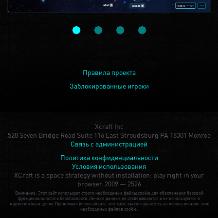
Правила проекта
Заблокированные игроки
Xcraft Inc
528 Seven Bridge Road Suite 116 East Stroudsburg PA 18301 Monroe
Связь с администрацией
Политика конфиденциальности
Условия использования
XCraft is a space strategy without installation: play right in your
browser.
2009 — 2526
Внимание: Этот сайт использует строго необходимые файлы cookie для обеспечения базовой
функциональности и безопасности. Личные данные не отслеживаются и не используются в
маркетинговых целях. Продолжая использовать этот сайт, вы соглашаетесь на использование этих
необходимых файлов cookie.