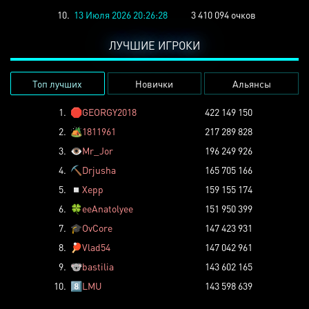
10.
13 Июля 2026 20:26:28
3 410 094 очков
ЛУЧШИЕ ИГРОКИ
Топ лучших
Новички
Альянсы
1.
🛑
GEORGY2018
422 149 150
2.
🏕️
1811961
217 289 828
3.
👁️
Mr_Jor
196 249 926
4.
⛏️
Drjusha
165 705 166
5.
◽
Xepp
159 155 174
6.
🍀
eeAnatolyee
151 950 399
7.
🎓
OvCore
147 423 931
8.
🏓
Vlad54
147 042 961
9.
🐨
bastilia
143 602 165
10.
8️⃣
LMU
143 598 639