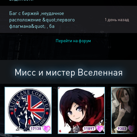
Баг с биржей ,неудачное
расположение &quot;первого
1 день назад
флагмана&quot; , ба
Перейти на форум
Мисс и мистер Вселенная
17138
11897
9303