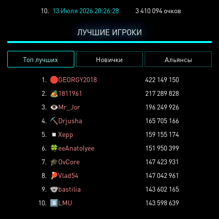
10.
13 Июля 2026 20:26:28
3 410 094 очков
ЛУЧШИЕ ИГРОКИ
Топ лучших
Новички
Альянсы
1.
🛑
GEORGY2018
422 149 150
2.
🏕️
1811961
217 289 828
3.
👁️
Mr_Jor
196 249 926
4.
⛏️
Drjusha
165 705 166
5.
◽
Xepp
159 155 174
6.
🍀
eeAnatolyee
151 950 399
7.
🎓
OvCore
147 423 931
8.
🏓
Vlad54
147 042 961
9.
🐨
bastilia
143 602 165
10.
8️⃣
LMU
143 598 639