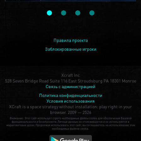
Правила проекта
Заблокированные игроки
Xcraft Inc
528 Seven Bridge Road Suite 116 East Stroudsburg PA 18301 Monroe
Связь с администрацией
Политика конфиденциальности
Условия использования
XCraft is a space strategy without installation: play right in your
browser.
2009 — 2526
Внимание: Этот сайт использует строго необходимые файлы cookie для обеспечения базовой
функциональности и безопасности. Личные данные не отслеживаются и не используются в
маркетинговых целях. Продолжая использовать этот сайт, вы соглашаетесь на использование этих
необходимых файлов cookie.