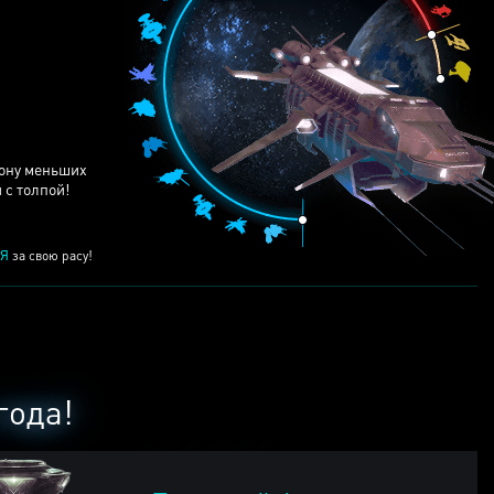
ЕЙ
рону меньших
 с толпой!
Я
за свою расу!
года!