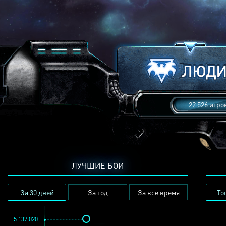
22 526 игро
ЛУЧШИЕ БОИ
За 30 дней
За год
За все время
То
5 137 020