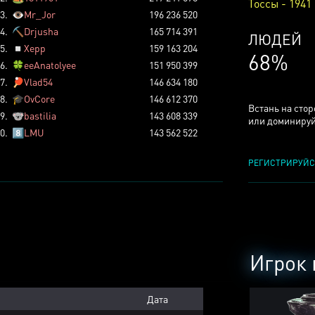
Тоссы - 1941
3.
👁️
Mr_Jor
196 236 520
4.
⛏️
Drjusha
165 714 391
КСЕРДЖ
5.
◽
Xepp
159 163 204
25%
6.
🍀
eeAnatolyee
151 950 399
7.
🏓
Vlad54
146 634 180
8.
🎓
OvCore
146 612 370
Встань на сто
9.
🐨
bastilia
143 608 339
или доминируй
0.
8️⃣
LMU
143 562 522
РЕГИСТРИРУЙС
Игрок 
Дата