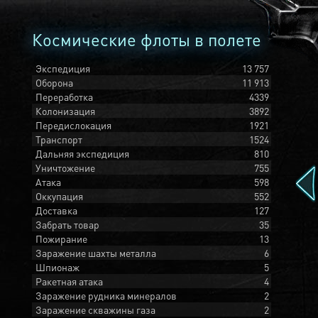
Космические флоты в полете
Экспедиция
13 757
Оборона
11 913
Переработка
4339
Колонизация
3892
Передислокация
1921
Транспорт
1524
Дальняя экспедиция
810
Уничтожение
755
Атака
598
Оккупация
552
Доставка
127
Забрать товар
35
Пожирание
13
Заражение шахты металла
6
Шпионаж
5
Ракетная атака
4
Заражение рудника минералов
2
Заражение скважины газа
2