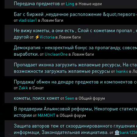
Передача предметов
от
Ling
в
Новые идеи
Баг с биржей ,неудачное расположение &quot;первого 
от
vladislav1
в
Ловим баги
Не вижу кометы, а они есть , Слой с кометами пропал , 
другой
от
⚡
Victoria
в
Ловим баги
Демократия - некоректный бонус за пропаганду, совсе
выработки.
от
UncleanOne
в
Ловим баги
Пропадает иконка загрузить желаемые ресурсы, На ста
возможности загружать желаемые ресурсы
от
Ivanko
в
Ло
Продажа/ обмен на дендре предметов и компонентов 
от
Zakk
в
Сенат
кометы, поиск комет
от
Seen
в
Общий форум
В предверии Альянсовой реформы, Некоторые статист
истории
от
MAMOHT
в
Общий форум
Защита авторов тем от скоординированного глушения 
информаци, Законодательная инициатива.
от
🏦
bank123