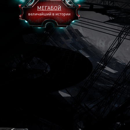
МЕГАБОЙ
величайший в истории
2893
2269
2240