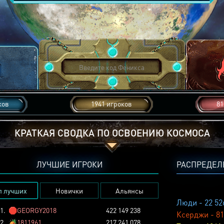
ков
1941 игроков
81
КРАТКАЯ СВОДКА ПО ОСВОЕНИЮ КОСМОСА
ЛУЧШИЕ ИГРОКИ
РАСПРЕДЕЛ
п лучших
Новички
Альянсы
Люди - 22 52
1.
🛑
GEORGY2018
422 149 238
Ксерджи - 81
2.
🏕️
1811961
217 241 078