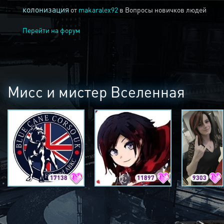
колонизация
от
makaralex92
в
Вопросы новичков людей
Перейти на форум
Мисс и мистер Вселенная
17138
11897
9303