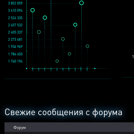
3 852 059
3 410 094
2 524 335
2 457 532
2 405 337
2 273 481
1 936 969
1 784 450
1
1 740 194
Свежие сообщения с форума
Форум