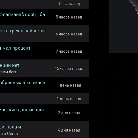
1 час назад
флагмана&quot; , ба
5 часов назад
есть трек к ней летит
6 часов назад
м мал процент
9 часов назад
нции нет
15 часов назад
вим баги
собранных в коцмасе
1 день назад
1 день назад
ические данные для
2 дня назад
сигнала и
4 дня назад
45
в
Сенат