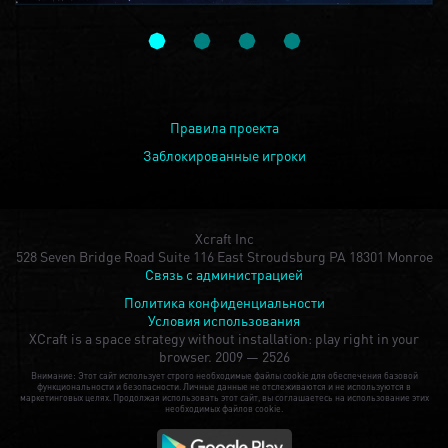
Правила проекта
Заблокированные игроки
Xcraft Inc
528 Seven Bridge Road Suite 116 East Stroudsburg PA 18301 Monroe
Связь с администрацией
Политика конфиденциальности
Условия использования
XCraft is a space strategy without installation: play right in your
browser.
2009 — 2526
Внимание: Этот сайт использует строго необходимые файлы cookie для обеспечения базовой
функциональности и безопасности. Личные данные не отслеживаются и не используются в
маркетинговых целях. Продолжая использовать этот сайт, вы соглашаетесь на использование этих
необходимых файлов cookie.