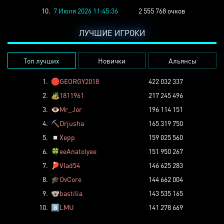
10.
7 Июля 2026 11:45:36
2 555 768 очков
ЛУЧШИЕ ИГРОКИ
Топ лучших
Новички
Альянсы
1.
🛑
GEORGY2018
422 032 337
2.
🏕️
1811961
217 245 496
3.
👁️
Mr_Jor
196 114 151
4.
⛏️
Drjusha
165 319 750
5.
◽
Xepp
159 025 560
6.
🍀
eeAnatolyee
151 950 267
7.
🏓
Vlad54
146 625 283
8.
🎓
OvCore
144 662 004
9.
🐨
bastilia
143 535 165
10.
8️⃣
LMU
141 278 669