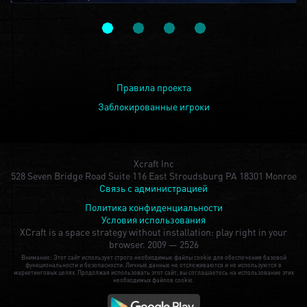
Правила проекта
Заблокированные игроки
Xcraft Inc
528 Seven Bridge Road Suite 116 East Stroudsburg PA 18301 Monroe
Связь с администрацией
Политика конфиденциальности
Условия использования
XCraft is a space strategy without installation: play right in your
browser.
2009 — 2526
Внимание: Этот сайт использует строго необходимые файлы cookie для обеспечения базовой
функциональности и безопасности. Личные данные не отслеживаются и не используются в
маркетинговых целях. Продолжая использовать этот сайт, вы соглашаетесь на использование этих
необходимых файлов cookie.