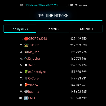
10.
13 Июля 2026 20:26:28
3 410 094 очков
ЛУЧШИЕ ИГРОКИ
Топ лучших
Новички
Альянсы
1.
🛑
GEORGY2018
422 149 150
2.
🏕️
1811961
217 289 828
3.
👁️
Mr_Jor
196 249 926
4.
⛏️
Drjusha
165 705 166
5.
◽
Xepp
159 155 174
6.
🍀
eeAnatolyee
151 950 399
7.
🎓
OvCore
147 423 931
8.
🏓
Vlad54
147 042 961
9.
🐨
bastilia
143 602 165
10.
8️⃣
LMU
143 598 639