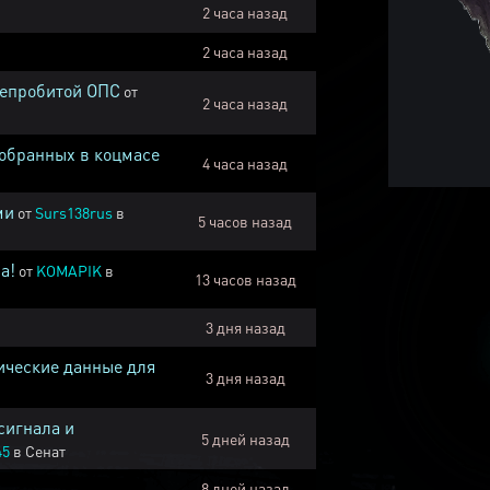
2 часа назад
2 часа назад
непробитой ОПС
от
2 часа назад
собранных в коцмасе
4 часа назад
ми
от
Surs138rus
в
5 часов назад
а!
от
KOMAPIK
в
13 часов назад
3 дня назад
ические данные для
3 дня назад
сигнала и
5 дней назад
45
в
Сенат
8 дней назад