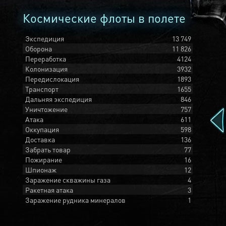
Космические флоты в полете
Экспедиция
13 749
Оборона
11 826
Переработка
4124
Колонизация
3932
Передислокация
1893
Транспорт
1655
Дальняя экспедиция
846
Уничтожение
757
Атака
611
Оккупация
598
Доставка
136
Забрать товар
77
Пожирание
16
Шпионаж
12
Заражение скважины газа
4
Ракетная атака
3
Заражение рудника минералов
1