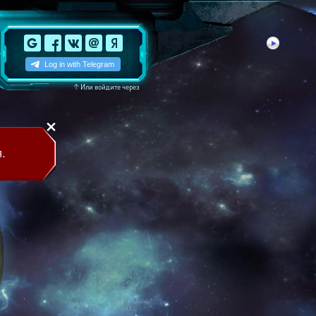
↑
Или войдите через
.