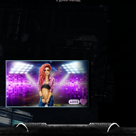
4005
3420