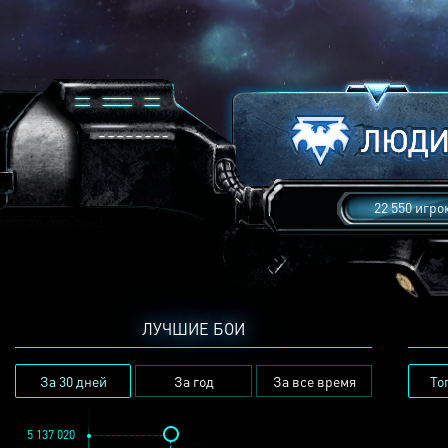
22 550 игро
ЛУЧШИЕ БОИ
За 30 дней
За год
За все время
То
5 137 020