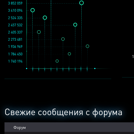
3 852 059
3 410 094
2 524 335
2 457 532
2 405 337
2 273 481
1 936 969
1 784 450
1
1 740 194
Свежие сообщения с форума
Форум