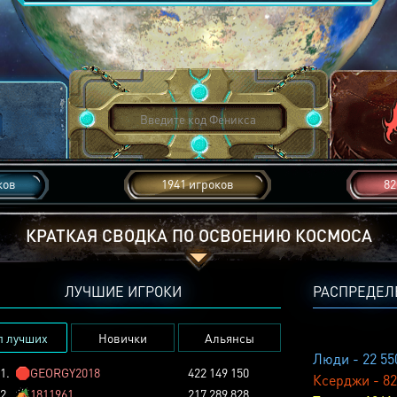
ков
1941 игроков
82
КРАТКАЯ СВОДКА ПО ОСВОЕНИЮ КОСМОСА
ЛУЧШИЕ ИГРОКИ
РАСПРЕДЕЛ
п лучших
Новички
Альянсы
Люди - 22 55
1.
🛑
GEORGY2018
422 149 150
Ксерджи - 82
2.
🏕️
1811961
217 289 828