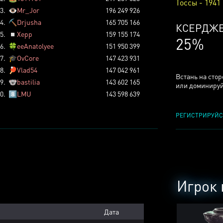
Тоссы - 1941
3.
👁️
Mr_Jor
196 249 926
4.
⛏️
Drjusha
165 705 166
КСЕРДЖ
5.
◽
Xepp
159 155 174
25%
6.
🍀
eeAnatolyee
151 950 399
7.
🎓
OvCore
147 423 931
8.
🏓
Vlad54
147 042 961
Встань на сто
9.
🐨
bastilia
143 602 165
или доминируй
0.
8️⃣
LMU
143 598 639
РЕГИСТРИРУЙС
Игрок 
Дата