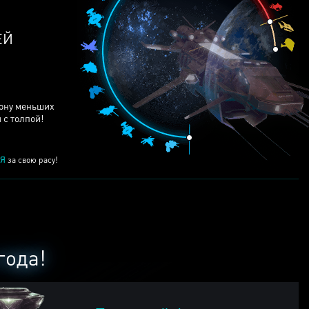
ЕЙ
рону меньших
 с толпой!
Я
за свою расу!
года!