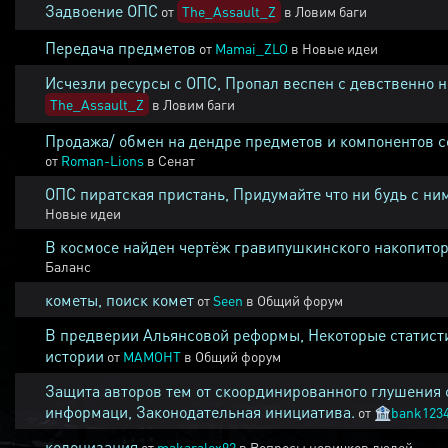
Задвоение ОПС
от
The_Assault_Z
в
Ловим баги
Передача предметов
от
Mamai_ZLO
в
Новые идеи
Исчезли ресурсы с ОПС, Пропал веспен с девственно 
The_Assault_Z
в
Ловим баги
Продажа/ обмен на дендре предметов и компонентов 
от
Roman-Lions
в
Сенат
ОПС пиратская пристань, Придумайте что ни будь с ни
Новые идеи
В космосе найден чертёж гравипушкинского накопитор
Баланс
кометы, поиск комет
от
Seen
в
Общий форум
В предверии Альянсовой реформы, Некоторые статист
истории
от
MAMOHT
в
Общий форум
Защита авторов тем от скоординированного глушения 
информаци, Законодательная инициатива.
от
🏦
bank123
колонизация
от
makaralex92
в
Вопросы новичков людей