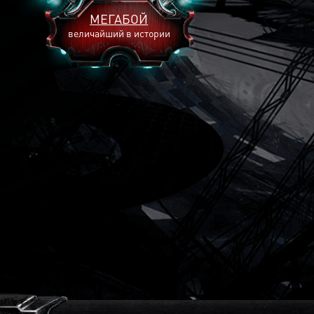
МЕГАБОЙ
величайший в истории
2893
2269
2240