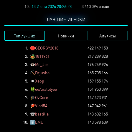
10.
13 Июля 2026 20:26:28
3 410 094 очков
ЛУЧШИЕ ИГРОКИ
Топ лучших
Новички
Альянсы
1.
🛑
GEORGY2018
422 149 150
2.
🏕️
1811961
217 289 828
3.
👁️
Mr_Jor
196 249 926
4.
⛏️
Drjusha
165 705 166
5.
◽
Xepp
159 155 174
6.
🍀
eeAnatolyee
151 950 399
7.
🎓
OvCore
147 423 931
8.
🏓
Vlad54
147 042 961
9.
🐨
bastilia
143 602 165
10.
8️⃣
LMU
143 598 639