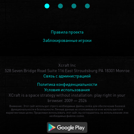
Правила проекта
Заблокированные игроки
Xcraft Inc
528 Seven Bridge Road Suite 116 East Stroudsburg PA 18301 Monroe
Связь с администрацией
Политика конфиденциальности
Условия использования
XCraft is a space strategy without installation: play right in your
browser.
2009 — 2526
Внимание: Этот сайт использует строго необходимые файлы cookie для обеспечения базовой
функциональности и безопасности. Личные данные не отслеживаются и не используются в
маркетинговых целях. Продолжая использовать этот сайт, вы соглашаетесь на использование этих
необходимых файлов cookie.