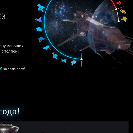
ЕЙ
рону меньших
 с толпой!
Я
за свою расу!
года!