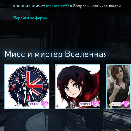
колонизация
от
makaralex92
в
Вопросы новичков людей
Перейти на форум
Мисс и мистер Вселенная
17138
11897
9303