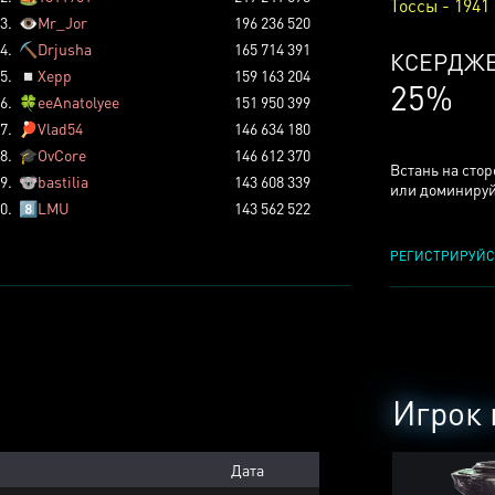
Тоссы - 1941
3.
👁️
Mr_Jor
196 236 520
4.
⛏️
Drjusha
165 714 391
КСЕРДЖ
5.
◽
Xepp
159 163 204
25%
6.
🍀
eeAnatolyee
151 950 399
7.
🏓
Vlad54
146 634 180
8.
🎓
OvCore
146 612 370
Встань на сто
9.
🐨
bastilia
143 608 339
или доминируй
0.
8️⃣
LMU
143 562 522
РЕГИСТРИРУЙС
Игрок 
Дата