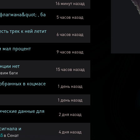
16 минут назад
флагмана&quot; , ба
5 часов назад
есть трек к ней летит
6 часов назад
м мал процент
9 часов назад
нции нет
15 часов назад
вим баги
собранных в коцмасе
1 день назад
1 день назад
ические данные для
2 дня назад
сигнала и
4 дня назад
45
в
Сенат