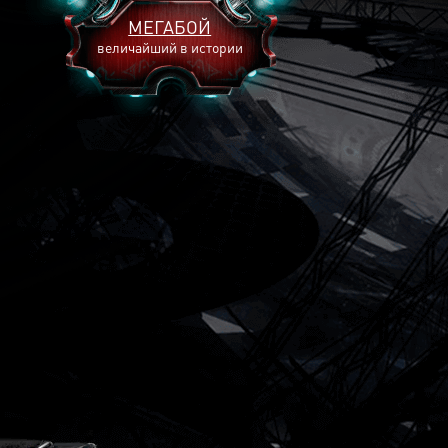
МЕГАБОЙ
величайший в истории
2893
2269
2240