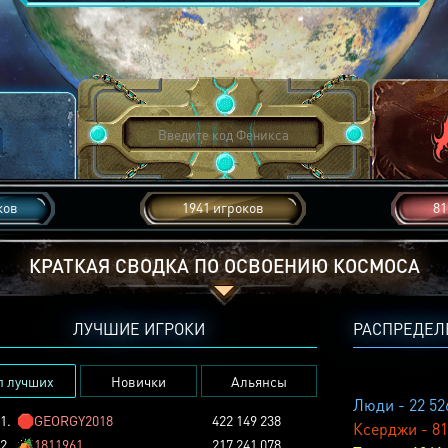
ков
1941 игроков
81
КРАТКАЯ СВОДКА ПО ОСВОЕНИЮ КОСМОСА
ЛУЧШИЕ ИГРОКИ
РАСПРЕДЕЛ
п лучших
Новички
Альянсы
Люди - 22 52
1.
🛑
GEORGY2018
422 149 238
Ксерджи - 81
2.
🏕️
1811961
217 241 078