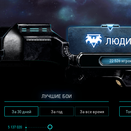
22 526 игро
ЛУЧШИЕ БОИ
За 30 дней
За год
За все время
То
5 137 020