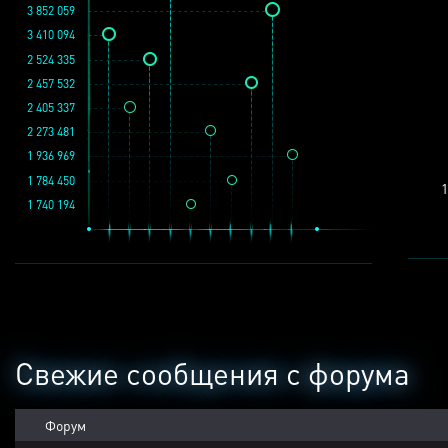
3 852 059
3 410 094
2 524 335
2 457 532
2 405 337
2 273 481
1 936 969
1 784 450
1
1 740 194
Свежие сообщения с форума
Форум