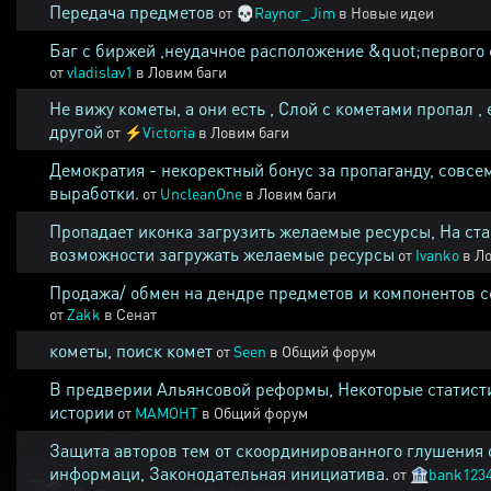
Передача предметов
от
💀
Raynor_Jim
в
Новые идеи
Баг с биржей ,неудачное расположение &quot;первого 
от
vladislav1
в
Ловим баги
Не вижу кометы, а они есть , Слой с кометами пропал , 
другой
от
⚡
Victoria
в
Ловим баги
Демократия - некоректный бонус за пропаганду, совсе
выработки.
от
UncleanOne
в
Ловим баги
Пропадает иконка загрузить желаемые ресурсы, На ста
возможности загружать желаемые ресурсы
от
Ivanko
в
Ло
Продажа/ обмен на дендре предметов и компонентов 
от
Zakk
в
Сенат
кометы, поиск комет
от
Seen
в
Общий форум
В предверии Альянсовой реформы, Некоторые статист
истории
от
MAMOHT
в
Общий форум
Защита авторов тем от скоординированного глушения 
информаци, Законодательная инициатива.
от
🏦
bank123