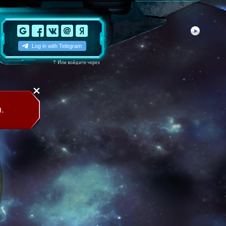
↑
Или войдите через
.