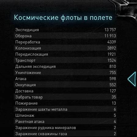
Космические флоты в полете
Экспедиция
13 757
Оборона
11 913
Переработка
4339
Колонизация
3892
Передислокация
1921
Транспорт
1524
Дальняя экспедиция
810
Уничтожение
755
Атака
598
Оккупация
552
Доставка
127
Забрать товар
35
Пожирание
13
Заражение шахты металла
6
Шпионаж
5
Ракетная атака
4
Заражение рудника минералов
2
Заражение скважины газа
2