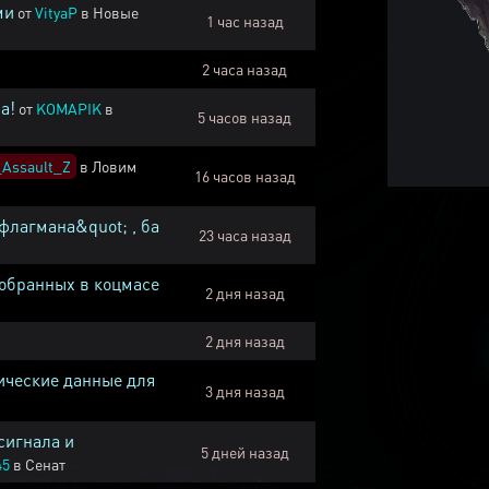
ми
от
VityaP
в
Новые
1 час назад
2 часа назад
а!
от
KOMAPIK
в
5 часов назад
Assault_Z
в
Ловим
16 часов назад
флагмана&quot; , ба
23 часа назад
собранных в коцмасе
2 дня назад
2 дня назад
ические данные для
3 дня назад
сигнала и
5 дней назад
45
в
Сенат