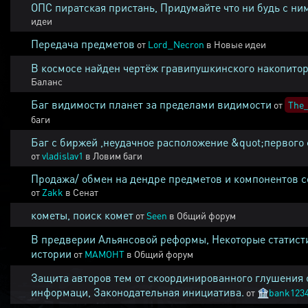
ОПС пиратская пристань, Придумайте что ни будь с ни
идеи
Передача предметов
от
Lord_Necron
в
Новые идеи
В космосе найден чертёж гравипушкинского накопитор
Баланс
Баг видимости планет за пределами видимости
от
The_
баги
Баг с биржей ,неудачное расположение &quot;первого 
от
vladislav1
в
Ловим баги
Продажа/ обмен на дендре предметов и компонентов 
от
Zakk
в
Сенат
кометы, поиск комет
от
Seen
в
Общий форум
В предверии Альянсовой реформы, Некоторые статист
истории
от
MAMOHT
в
Общий форум
Защита авторов тем от скоординированного глушения 
информаци, Законодательная инициатива.
от
🏦
bank123