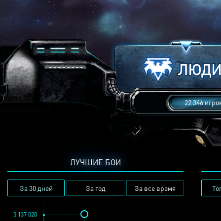
22 346 игро
ЛУЧШИЕ БОИ
За 30 дней
За год
За все время
То
5 137 020