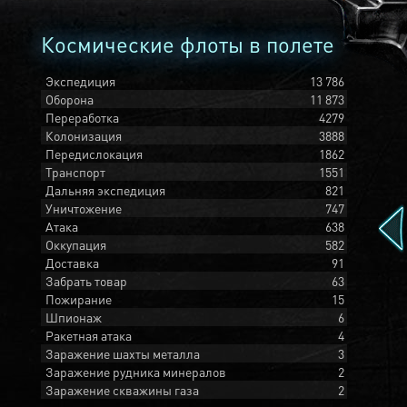
Космические флоты в полете
Экспедиция
13 786
Оборона
11 873
Переработка
4279
Колонизация
3888
Передислокация
1862
Транспорт
1551
Дальняя экспедиция
821
Уничтожение
747
Атака
638
Оккупация
582
Доставка
91
Забрать товар
63
Пожирание
15
Шпионаж
6
Ракетная атака
4
Заражение шахты металла
3
Заражение рудника минералов
2
Заражение скважины газа
2