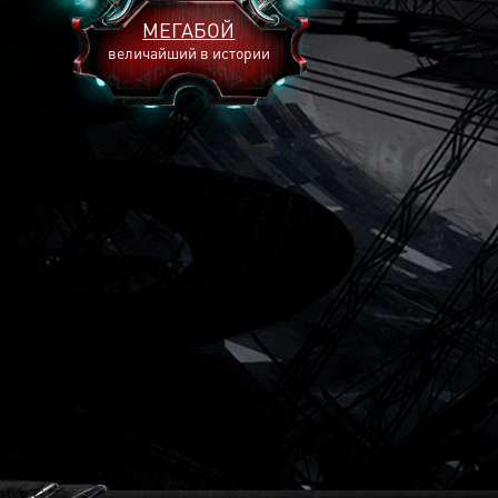
МЕГАБОЙ
величайший в истории
2893
2269
2240