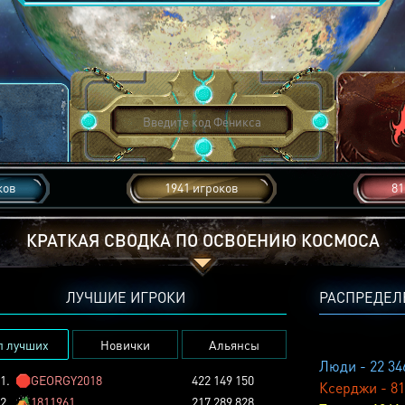
ков
1941 игроков
81
КРАТКАЯ СВОДКА ПО ОСВОЕНИЮ КОСМОСА
ЛУЧШИЕ ИГРОКИ
РАСПРЕДЕЛ
п лучших
Новички
Альянсы
Люди - 22 34
1.
🛑
GEORGY2018
422 149 150
Ксерджи - 81
2.
🏕️
1811961
217 289 828