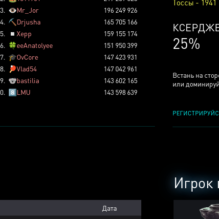
Тоссы - 1941
3.
👁️
Mr_Jor
196 249 926
4.
⛏️
Drjusha
165 705 166
КСЕРДЖ
5.
◽
Xepp
159 155 174
25%
6.
🍀
eeAnatolyee
151 950 399
7.
🎓
OvCore
147 423 931
8.
🏓
Vlad54
147 042 961
Встань на сто
9.
🐨
bastilia
143 602 165
или доминируй
0.
8️⃣
LMU
143 598 639
РЕГИСТРИРУЙС
Игрок 
Дата