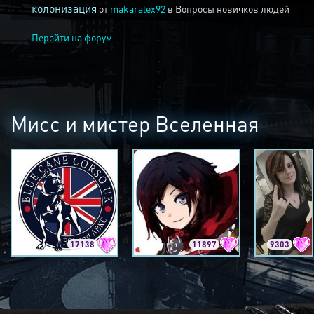
колонизация
от
makaralex92
в
Вопросы новичков людей
Перейти на форум
Мисс и мистер Вселенная
17138
11897
9303