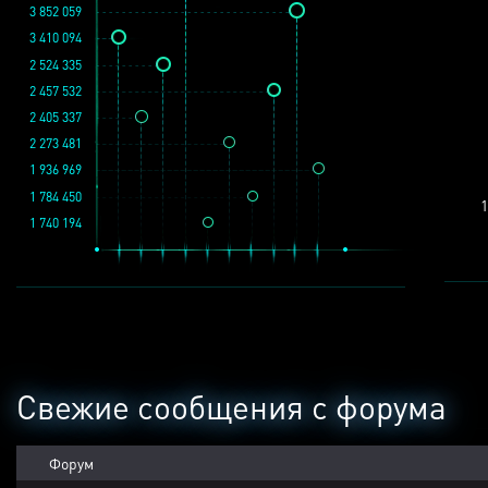
3 852 059
3 410 094
2 524 335
2 457 532
2 405 337
2 273 481
1 936 969
1 784 450
1
1 740 194
Свежие сообщения с форума
Форум