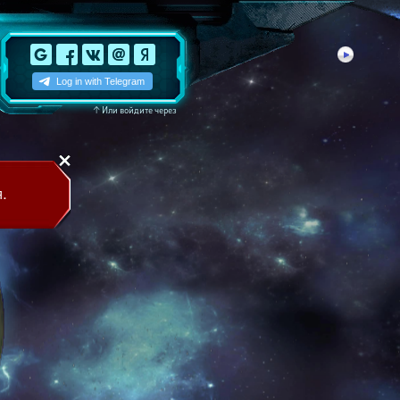
↑
Или войдите через
.