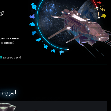
ЕЙ
рону меньших
 с толпой!
Я
за свою расу!
года!