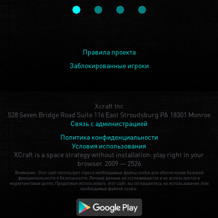
Правила проекта
Заблокированные игроки
Xcraft Inc
528 Seven Bridge Road Suite 116 East Stroudsburg PA 18301 Monroe
Связь с администрацией
Политика конфиденциальности
Условия использования
XCraft is a space strategy without installation: play right in your
browser.
2009 — 2526
Внимание: Этот сайт использует строго необходимые файлы cookie для обеспечения базовой
функциональности и безопасности. Личные данные не отслеживаются и не используются в
маркетинговых целях. Продолжая использовать этот сайт, вы соглашаетесь на использование этих
необходимых файлов cookie.