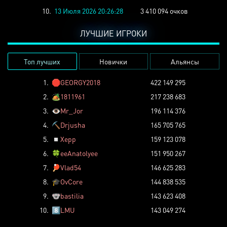
10.
13 Июля 2026 20:26:28
3 410 094 очков
ЛУЧШИЕ ИГРОКИ
Топ лучших
Новички
Альянсы
1.
🛑
GEORGY2018
422 149 295
2.
🏕️
1811961
217 238 683
3.
👁️
Mr_Jor
196 114 376
4.
⛏️
Drjusha
165 705 765
5.
◽
Xepp
159 123 078
6.
🍀
eeAnatolyee
151 950 267
7.
🏓
Vlad54
146 625 283
8.
🎓
OvCore
144 838 535
9.
🐨
bastilia
143 623 408
10.
8️⃣
LMU
143 049 274