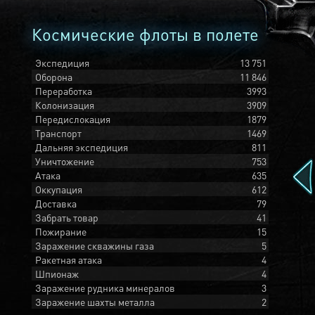
Космические флоты в полете
Экспедиция
13 751
Оборона
11 846
Переработка
3993
Колонизация
3909
Передислокация
1879
Транспорт
1469
Дальняя экспедиция
811
Уничтожение
753
Атака
635
Оккупация
612
Доставка
79
Забрать товар
41
Пожирание
15
Заражение скважины газа
5
Ракетная атака
4
Шпионаж
4
Заражение рудника минералов
3
Заражение шахты металла
2