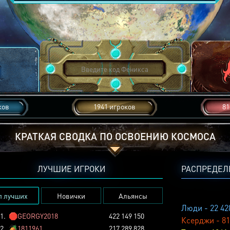
ков
1941 игроков
81
КРАТКАЯ СВОДКА ПО ОСВОЕНИЮ КОСМОСА
ЛУЧШИЕ ИГРОКИ
РАСПРЕДЕЛ
п лучших
Новички
Альянсы
Люди - 22 42
1.
🛑
GEORGY2018
422 149 150
Ксерджи - 81
2.
🏕️
1811961
217 289 828