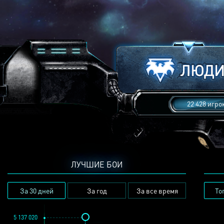
22 428 игро
ЛУЧШИЕ БОИ
За 30 дней
За год
За все время
То
5 137 020