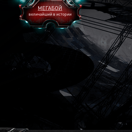
МЕГАБОЙ
величайший в истории
2893
2269
2240