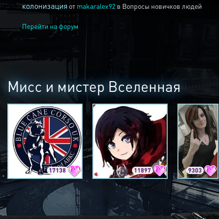
колонизация
от
makaralex92
в
Вопросы новичков людей
Перейти на форум
Мисс и мистер Вселенная
17138
11897
9303