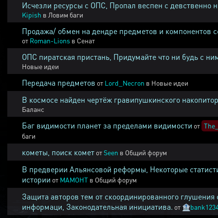
Исчезли ресурсы с ОПС, Пропал веспен с девственно 
Kipish
в
Ловим баги
Продажа/ обмен на дендре предметов и компонентов 
от
Roman-Lions
в
Сенат
ОПС пиратская пристань, Придумайте что ни будь с ни
Новые идеи
Передача предметов
от
Lord_Necron
в
Новые идеи
В космосе найден чертёж гравипушкинского накопитор
Баланс
Баг видимости планет за пределами видимости
от
The_
баги
кометы, поиск комет
от
Seen
в
Общий форум
В предверии Альянсовой реформы, Некоторые статист
истории
от
MAMOHT
в
Общий форум
Защита авторов тем от скоординированного глушения 
информаци, Законодательная инициатива.
от
🏦
bank123