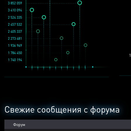
3 852 059
3 410 094
2 524 335
2 457 532
2 405 337
2 273 481
1 936 969
1 784 450
1
1 740 194
Свежие сообщения с форума
Форум