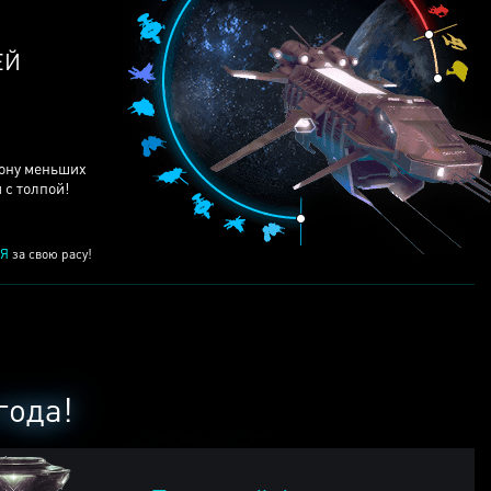
ЕЙ
рону меньших
 с толпой!
Я
за свою расу!
года!