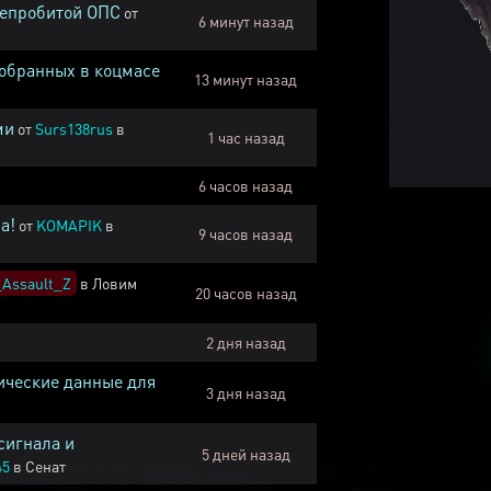
непробитой ОПС
от
6 минут назад
собранных в коцмасе
13 минут назад
ми
от
Surs138rus
в
1 час назад
6 часов назад
а!
от
KOMAPIK
в
9 часов назад
Assault_Z
в
Ловим
20 часов назад
2 дня назад
ические данные для
3 дня назад
сигнала и
5 дней назад
45
в
Сенат