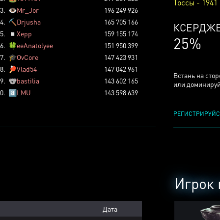
Тоссы - 1941
3.
👁️
Mr_Jor
196 249 926
4.
⛏️
Drjusha
165 705 166
КСЕРДЖ
5.
◽
Xepp
159 155 174
25%
6.
🍀
eeAnatolyee
151 950 399
7.
🎓
OvCore
147 423 931
8.
🏓
Vlad54
147 042 961
Встань на сто
9.
🐨
bastilia
143 602 165
или доминируй
0.
8️⃣
LMU
143 598 639
РЕГИСТРИРУЙС
Игрок 
Дата