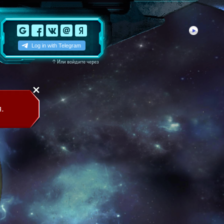
↑
Или войдите через
.