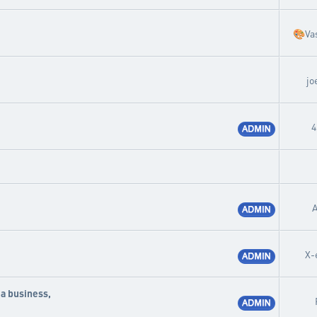
🎨
Va
jo
4
A
X-
 a business,