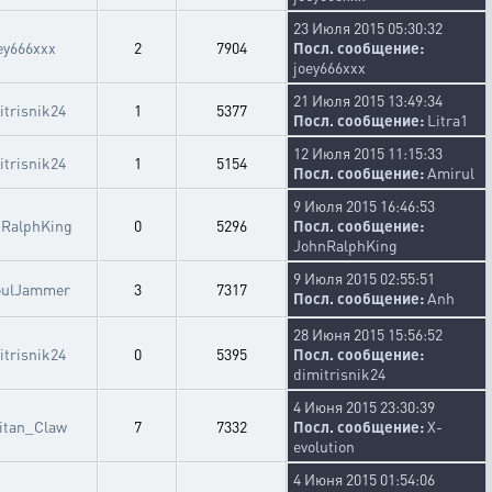
23 Июля 2015 05:30:32
ey666xxx
2
7904
Посл. сообщение:
joey666xxx
21 Июля 2015 13:49:34
itrisnik24
1
5377
Посл. сообщение:
Litra1
12 Июля 2015 11:15:33
itrisnik24
1
5154
Посл. сообщение:
Amirul
9 Июля 2015 16:46:53
RalphKing
0
5296
Посл. сообщение:
JohnRalphKing
9 Июля 2015 02:55:51
oulJammer
3
7317
Посл. сообщение:
Anh
28 Июня 2015 15:56:52
itrisnik24
0
5395
Посл. сообщение:
dimitrisnik24
4 Июня 2015 23:30:39
itan_Claw
7
7332
Посл. сообщение:
X-
evolution
4 Июня 2015 01:54:06