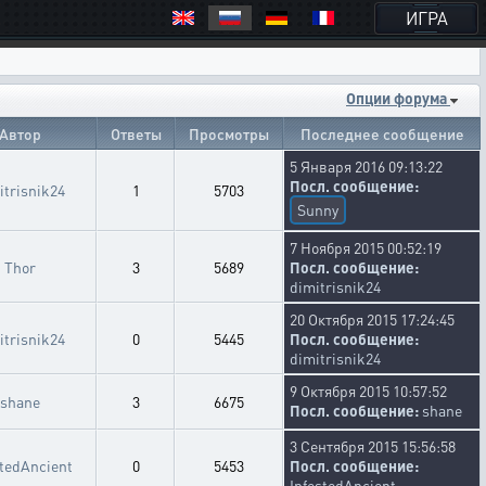
ИГРА
Опции форума
Автор
Ответы
Просмотры
Последнее сообщение
5 Января 2016 09:13:22
Посл. сообщение:
itrisnik24
1
5703
Sunny
7 Ноября 2015 00:52:19
Thor
3
5689
Посл. сообщение:
dimitrisnik24
20 Октября 2015 17:24:45
itrisnik24
0
5445
Посл. сообщение:
dimitrisnik24
9 Октября 2015 10:57:52
shane
3
6675
Посл. сообщение:
shane
3 Сентября 2015 15:56:58
stedAncient
0
5453
Посл. сообщение:
InfestedAncient