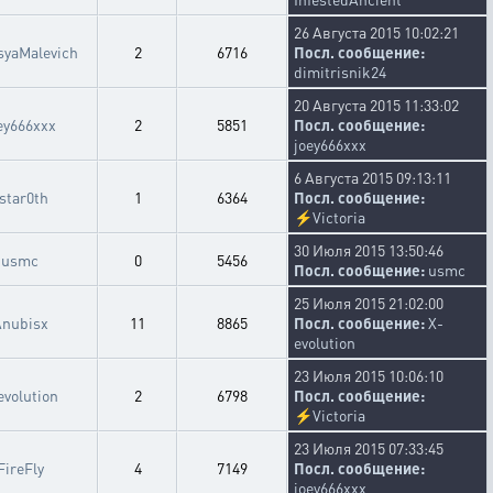
26 Августа 2015 10:02:21
syaMalevich
2
6716
Посл. сообщение:
dimitrisnik24
20 Августа 2015 11:33:02
ey666xxx
2
5851
Посл. сообщение:
joey666xxx
6 Августа 2015 09:13:11
star0th
1
6364
Посл. сообщение:
⚡
Victoria
30 Июля 2015 13:50:46
usmc
0
5456
Посл. сообщение:
usmc
25 Июля 2015 21:02:00
nubisx
11
8865
Посл. сообщение:
X-
evolution
23 Июля 2015 10:06:10
evolution
2
6798
Посл. сообщение:
⚡
Victoria
23 Июля 2015 07:33:45
FireFly
4
7149
Посл. сообщение:
joey666xxx