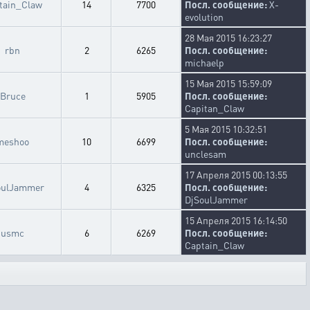
tain_Claw
14
7700
Посл. сообщение:
X-
evolution
28 Мая 2015 16:23:27
rbn
2
6265
Посл. сообщение:
michaelp
15 Мая 2015 15:59:09
Bruce
1
5905
Посл. сообщение:
Capitan_Claw
5 Мая 2015 10:32:51
meshoo
10
6699
Посл. сообщение:
unclesam
17 Апреля 2015 00:13:55
oulJammer
4
6325
Посл. сообщение:
DjSoulJammer
15 Апреля 2015 16:14:50
usmc
6
6269
Посл. сообщение:
Captain_Claw