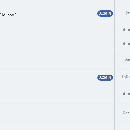
jo
 “Jouann”
dim
dim
John
DjS
dim
Cap