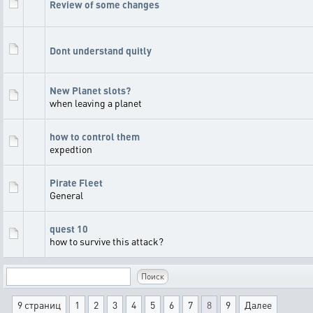
Review of some changes
Dont understand quitly
New Planet slots?
when leaving a planet
how to control them
expedtion
Pirate Fleet
General
quest 10
how to survive this attack?
9 страниц
1
2
3
4
5
6
7
8
9
Далее