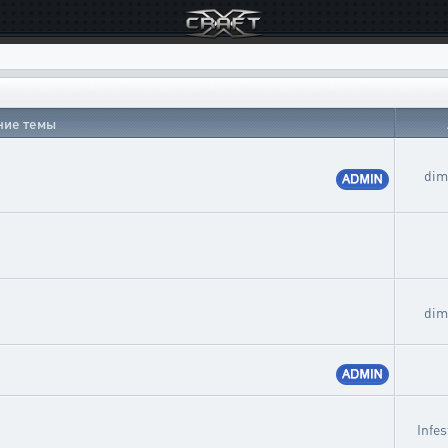
ние темы
dim
dim
Infe