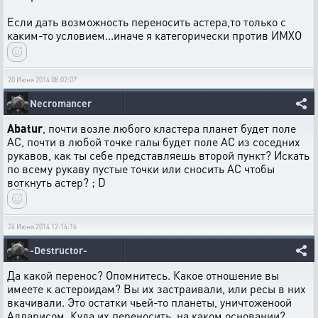
Если дать возможность переносить астера,то только с
каким-то условием...иначе я категорически против ИМХО
20 Июня 2014 08:02:07
Necromancer
Abatur
, почти возле любого кластера планет будет поле
АС, почти в любой точке галы будет поле АС из соседних
рукавов, как ты себе представляешь второй пункт? Искать
по всему рукаву пустые точки или сносить АС чтобы
воткнуть астер? ; D
24 Июня 2014 12:14:16
-Destructor-
Да какой перенос? Опомнитесь. Какое отношение вы
имеете к астероидам? Вы их застраивали, или ресы в них
вкачивали. Это остатки чьей-то планеты, уничтоженоой
Алдарисом. Куда их переносить, на каком основании?