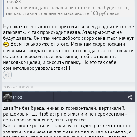
вова88
на слабой или даже начальной стате всегда будет кого ,
так как ставка сделана на массовость 100 рублевок,
Ну пока что есть кого, но приходится всегда одних и тех же
атаковать. И так происходит везде. Атакеры житья не
будут давать. Они так чего доброго скоро сейвиться начнут
Всем только хуже от этого. Меня там скоро носками
грязными закидают из за того что нападаю часто. Только и
остается переселяться постоянно, чтобы атаковать
несколько целей, и сносить планку. Но это так себе,
сомнительное удовольствие)))
20 Июня 2014 02:20:18
trio2
давайте без бреда, никаких горизонталей, вертикалей,
рандомов и т.д. Чтоб астр не отжали и не переместили -
есть простое решение, очень простое.
Как в совете решили - так и пусть будет, разве что кол-во
увеличить или расстояние - эти моменты там отражены, а
все эти геометрические инсинуации и прочее - поздняя