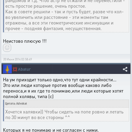
рандомов и т.д. Чтоб астр не отжали и не переместили -
есть простое решение, очень простое.
Как в совете решили - так и пусть будет, разве что кол-
во увеличить или расстояние - эти моменты там
отражены, а все эти геометрические инсинуации и
прочее - поздняя фантазия, несущественная.
Неистово плюсую !!!
20 Июня 2014 02:58:49
💢
Abatur
На ум приходит только одно,что тут одни крайности...
Это или люди которые против вообще каково либо
переноса,и я их где то понимаю,или люди которые хотят
полной холявы, типа (с)
Цитата: Advokat
Хочется халявки)) Чтобы сидеть на попе ровно и летать
по 30 минут во все стороны ^^
Которых я не понимаю и не согласен с ними.