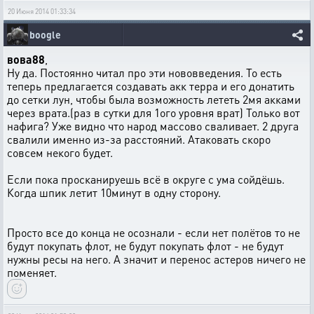
20 Июня 2014 01:33:34
boogle
вова88
,
Ну да. Постоянно читал про эти нововведения. То есть
теперь предлагается создавать акк терра и его донатить
до сетки лун, чтобы была возможность лететь 2мя акками
через врата.(раз в сутки для 1ого уровня врат) Только вот
нафига? Уже видно что народ массово сваливает. 2 друга
свалили именно из-за расстояний. Атаковать скоро
совсем некого будет.
Если пока просканируешь всё в округе с ума сойдёшь.
Когда шпик летит 10минут в одну сторону.
Просто все до конца не осознали - если нет полётов то не
будут покупать флот, не будут покупать флот - не будут
нужны ресы на него. А значит и перенос астеров ничего не
поменяет.