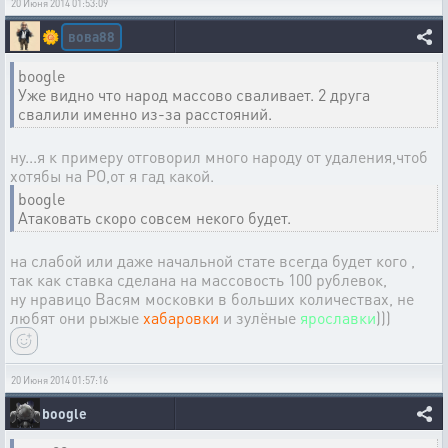
20 Июня 2014 01:53:09
вова88
🌼
boogle
Уже видно что народ массово сваливает. 2 друга
свалили именно из-за расстояний.
ну...я к примеру отговорил много народу от удаления,чтоб
хотябы на РО,от я гад какой.
boogle
Атаковать скоро совсем некого будет.
на слабой или даже начальной стате всегда будет кого ,
так как ставка сделана на массовость 100 рублевок,
ну нравицо Васям московки в больших количествах, не
любят они рыжые
хабаровки
и зулёные
ярославки
)))
20 Июня 2014 01:57:16
boogle