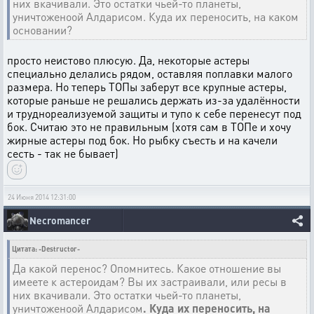
них вкачивали. Это остатки чьей-то планеты,
уничтоженоой Алдарисом. Куда их переносить, на каком
основании?
просто неистово плюсую. Да, некоторые астеры
специально делались рядом, оставляя поплавки малого
размера. Но теперь ТОПы заберут все крупные астеры,
которые раньше не решались держать из-за удалённости
и труднореализуемой защиты и тупо к себе перенесут под
бок. Считаю это не правильным (хотя сам в ТОПе и хочу
жирные астеры под бок. Но рыбку съесть и на качели
сесть - так не бывает)
24 Июня 2014 12:31:00
Necromancer
Цитата: -Destructor-
Да какой перенос? Опомнитесь. Какое отношение вы
имеете к астероидам? Вы их застраивали, или ресы в
них вкачивали. Это остатки чьей-то планеты,
уничтоженоой Алдарисом
. Куда их переносить, на