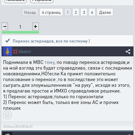
Назад
4 страниц
1
2
3
4
Далее
1
Перенос астероидов
,
все по честному )
💢
Abatur
Поднимали в МВС
тему
, по поводу переноса астероидов,и
на мой взгляд это будет справедливо, связи с последними
нововведениями,НО!если Ка примет положительно
голосование о переносе ,то в последствие это может
сыграть для злоумышленников "на руку", исходя из этого,
я предлагаю простое и ИМХО справедливое решение.
1) Перенос астероидов,только по горизонтали
2) Перенос может быть, только вне зоны АС и прочих
плюшек
20 Июня 2014 00:54:57