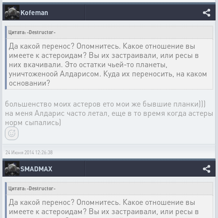
Kofeman
Цитата: -Destructor-
Да какой перенос? Опомнитесь. Какое отношение вы
имеете к астероидам? Вы их застраивали, или ресы в
них вкачивали. Это остатки чьей-то планеты,
уничтоженоой Алдарисом. Куда их переносить, на каком
основании?
большенство моих астеров ето мои же бывшие планки)))
на меня Алдарис часто летал, еще в то время когда астеры
норм сыпались)
24 Июня 2014 12:26:38
SMADMAX
Цитата: -Destructor-
Да какой перенос? Опомнитесь. Какое отношение вы
имеете к астероидам? Вы их застраивали, или ресы в