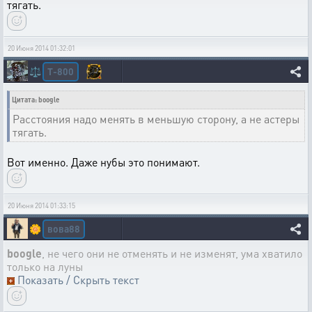
тягать.
20 Июня 2014 01:32:01
T-800
⚖️
Цитата: boogle
Расстояния надо менять в меньшую сторону, а не астеры
тягать.
Вот именно. Даже нубы это понимают.
20 Июня 2014 01:33:15
вова88
🌼
boogle
, не чего они не отменять и не изменят, ума хватило
только на луны
Показать / Скрыть текст