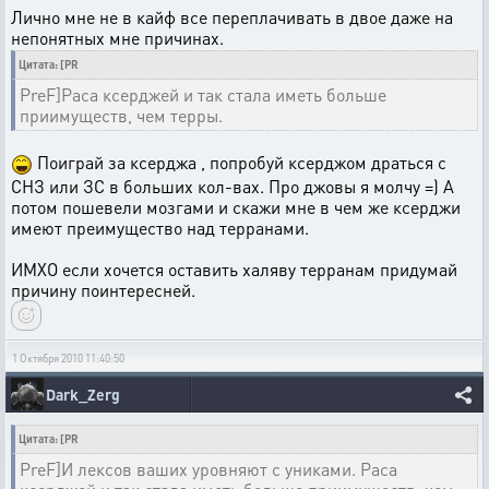
Лично мне не в кайф все переплачивать в двое даже на
непонятных мне причинах.
Цитата: [PR
PreF]Раса ксерджей и так стала иметь больше
приимуществ, чем терры.
Поиграй за ксерджа , попробуй ксерджом драться с
СНЗ или ЗС в больших кол-вах. Про джовы я молчу =) А
потом пошевели мозгами и скажи мне в чем же ксерджи
имеют преимущество над терранами.
ИМХО если хочется оставить халяву терранам придумай
причину поинтересней.
1 Октября 2010 11:40:50
Dark_Zerg
Цитата: [PR
PreF]И лексов ваших уровняют с униками. Раса