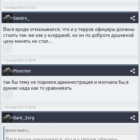
1 Октября 2010 10:47:02
Sandro_
Вася вроде отмазывался, что и у терров офицеры должны
стоить так-же как у ксерджей, но он по доброте душевной
цену менять не стал...
1 Октября 2010 10:48:09
Pinochet
так бы тему не подняли,администрация и молчала бы,я
думаю нада как то уравнивать
1 Октября 2010 10:50:48
Dark_Zerg
Цитата: Sandro_
Вася вроде отмазывался, что и у терров офицеры