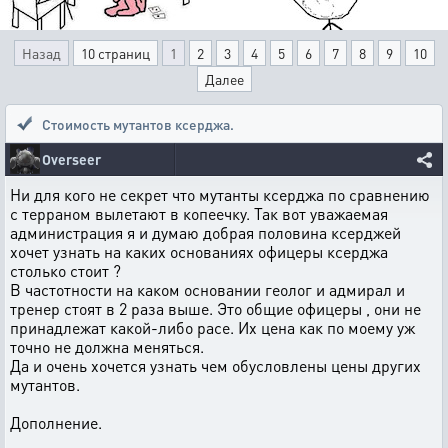
Назад
10 страниц
1
2
3
4
5
6
7
8
9
10
Далее
Стоимость мутантов ксерджа.
Overseer
Ни для кого не секрет что мутанты ксерджа по сравнению
с терраном вылетают в копеечку. Так вот уважаемая
администрация я и думаю добрая половина ксерджей
хочет узнать на каких основаниях офицеры ксерджа
столько стоит ?
В частотности на каком основании геолог и адмирал и
тренер стоят в 2 раза выше. Это общие офицеры , они не
принадлежат какой-либо расе. Их цена как по моему уж
точно не должна меняться.
Да и очень хочется узнать чем обусловлены цены других
мутантов.
Дополнение.