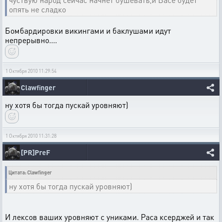
опять не сладко
Бомбардировки викингами и баклушами идут
непрерывно....
1 Октября 2010 11:29:54
Clawfinger
ну хотя бы тогда пускай уровняют)
1 Октября 2010 11:31:28
[PR]PreF
Цитата: Clawfinger
ну хотя бы тогда пускай уровняют)
И лексов ваших уровняют с униками. Раса ксерджей и так