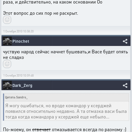
раза, и действительно, на каком основании Оо
Этот вопрос до сих пор не раскрыт.
1 Октября 2010 10:58:20
Pinochet
чуствую народ сейчас начнет бушевать,и Васе будет опять
не сладко
1 Октября 2010 10:59:48
Dark_Zerg
Цитата: Sandro_
Я могу ошибаться, но вроде командор у ксерджей
появился относительно недавно. А та отмазка васи была
тогда когда командора у ксерджей еще небыло...
По-моему, он
отвечает
отмазывается всегда по разному :)