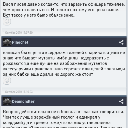
Вася писал давно когда-то, что заразить офицера тяжелее,
чем просто нанять его. И только поэтому его цена выше.
Вот такое у него было объяснение..
1 Октября 2010 11:07:30
Pinochet
написал бы еще что ксерджам тяжелей спариватся ,или не
знаю что бывает мутанты имбицилы недоразвитые
рождаются,а еще лучше на изображения мутантов
аксесуарчики приделал типо сережек или цепей золотых,и
за них бабки еще драл,а чо дорого же стоит
1 Октября 2010 11:10:03
Deamondter
Вопрос действительно не в бровь а в глаз как говориться.
Чем так лучше заражённый геолог и адмирал у
ксерджей,да и тренер тоже,что на них установленна
двойная цена? процентные показатели равны. Так значит