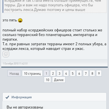
ксерджей и так стала иметь больше приимуществ, чем
терры. Да и вам не надо покупать офицера, что бы
построить лекса.Думаю поэтому и цены выше
это пять
полный набор ксерджейских офицеров стоит столько же
сколько терранский без планетарщика, императора и
пиратки.
Т.е. при равных затратах терраны имеют 2 полных убера, а
ксерджи лекса, который наводит страх и ужас.
1 Октября 2010 11:42:51
Назад
10 страниц
1
2
3
4
5
6
7
8
9
10
Далее
Информация
Вы не авторизованы