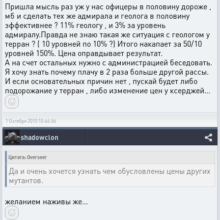
Пришла мысль раз уж у нас офицеры в половину дороже ,
мб и сделать тех же адмирала и геолога в половину
эффективнее ? 11% геологу , и 3% за уровень
адмиралу.Правда не знаю такая же ситуация с геологом у
терран ? ( 10 уровней по 10% ?) Итого накапает за 50/10
уровней 150%. Цена оправдывает результат.
А на счет остальных нужно с администрацией беседовать.
Я хочу знать почему плачу в 2 раза больше другой рассы.
И если основательных причин нет , пускай будет либо
подорожание у терран , либо изменение цен у ксерджей...
1 Октября 2010 10:44:56
shadowclon
Цитата: Overseer
Да и очень хочется узнать чем обусловлены цены других
мутантов.
желанием наживы же...