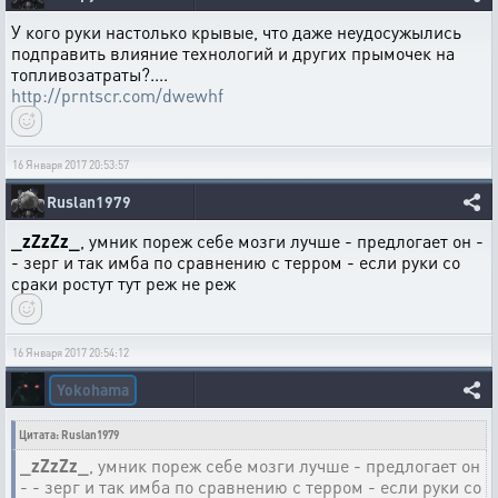
У кого руки настолько крывые, что даже неудосужылись
подправить влияние технологий и других прымочек на
топливозатраты?....
http://prntscr.com/dwewhf
16 Января 2017 20:53:57
Ruslan1979
_zZzZz_
, умник пореж себе мозги лучше - предлогает он -
- зерг и так имба по сравнению с терром - если руки со
сраки ростут тут реж не реж
16 Января 2017 20:54:12
Yokohama
Цитата: Ruslan1979
_zZzZz_
, умник пореж себе мозги лучше - предлогает он
- - зерг и так имба по сравнению с терром - если руки со