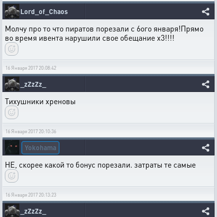
Lord_of_Chaos
Молчу про то что пиратов порезали с 6ого января!Прямо
во время ивента нарушили свое обещание х3!!!!
16 Января 2017 20:08:42
_zZzZz_
Тихушники хреновы
16 Января 2017 20:10:36
Yokohama
НЕ, скорее какой то бонус порезали. затраты те самые
16 Января 2017 20:13:23
_zZzZz_