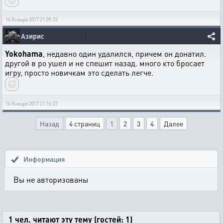
16 Января 2017 21:09:33
Азирис
Yokohama
, недавно один удалился, причем он донатил.
другой в ро ушел и не спешит назад. много кто бросает
игру, просто новичкам это сделать легче.
16 Января 2017 21:16:37
Назад
4 страниц
1
2
3
4
Далее
Информация
Вы не авторизованы
1 чел. читают эту тему (гостей: 1)