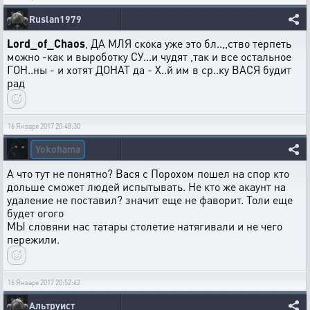
Ruslan1979
Lord_of_Chaos
, ДА МЛЯ скока уже это бл..,,ство терпеть
можно -как и выроботку СУ...и чудят ,так и все остальное
ГОН..ны - и хотят ДОНАТ да - Х..й им в ср..ку ВАСЯ будит
рад
16 Января 2017 20:48:30
Yokohama
А что тут не понятно? Вася с Порохом пошел на спор кто
дольше сможет людей испытывать. Не кто же акаунт на
удаление не поставил? значит еще не фаворит. Толи еще
будет огого
МЫ словяни нас татары столетие натягивали и не чего
пережили.
16 Января 2017 20:52:42
Альтруист