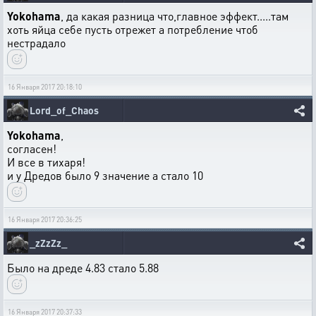
Yokohama
, да какая разница что,главное эффект.....там
хоть яйца себе пусть отрежет а потребление чтоб
нестрадало
16 Января 2017 20:18:10
Lord_of_Chaos
Yokohama
,
согласен!
И все в тихаря!
и у Дредов было 9 значение а стало 10
16 Января 2017 20:36:25
_zZzZz_
Было на дреде 4.83 стало 5.88
16 Января 2017 20:37:33