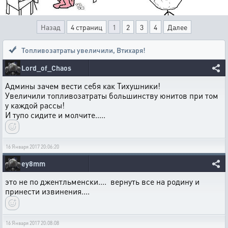
Назад
4 страниц
1
2
3
4
Далее
Топливозатраты увеличили
,
Втихаря!
Lord_of_Chaos
Админы зачем вести себя как Тихушники!
Увеличили топливозатраты большинству юнитов при том
у каждой рассы!
И тупо сидите и молчите.....
16 Января 2017 20:06:20
ey8mm
это не по джентльменски.... вернуть все на родину и
принести извинения....
16 Января 2017 20:08:08