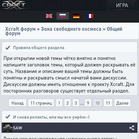
ИГРА
Xcraft форум
»
Зона свободного космоса
»
Общий
форум
Правила общего раздела
При открытии новой темы чётко внятно и понятно
напишите заголовок темы, который должен раскрывать её
суть. Название и описание вашей темы должны быть
понятны и раскрывать смысл начатой вами дискуссии.
Дискуссии должны иметь отношение к проекту Xcraft. Для
посторонних разговоров существует отдельный раздел.
...
Назад
11 страниц
1
2
3
9
10
11
Далее
И снова реликты
,
или мы все умрём:-)
SAW
Думаю уже все увидели что наджики снова готовы