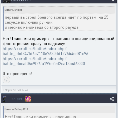
Цитата: sniper
первый выстрел боевого всегда идёт по портам, на 25
секунде включаю ручник,
и месиво начинаеца со второго раунда
Нет! Глянь мои примеры - правильно позиционированный
флот стреляет сразу по наджику:
https://xcraft.ru/battle/index.php?
battle_id=f847fd65711067630dd1276b4ed81c96
https://xcraft.ru/battle/index.php?
battle_id=caf06c9f26fa199e2ed2ca13b4f6333f
Это проверено!
3 Марта 2017 23:12:23
sniper
Цитата: Fatboy2014
Нет! Глянь мои примеры - правильно