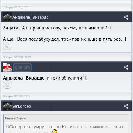
2 Марта 2017 23:23:15
Анджела_Визардс
Zagara
, А в прошлом году, почему не вымерли? :)
А ща , Вася послабуху дал, трампов меньше в пять раз. :)
3 Марта 2017 00:13:21
gomora
Анджела_Визардс
, и техи обнулили )))
3 Марта 2017 00:22:58
SirLordex
Цитата: Zagara
95% сервера умрут в огне Реликтов - а выживет только