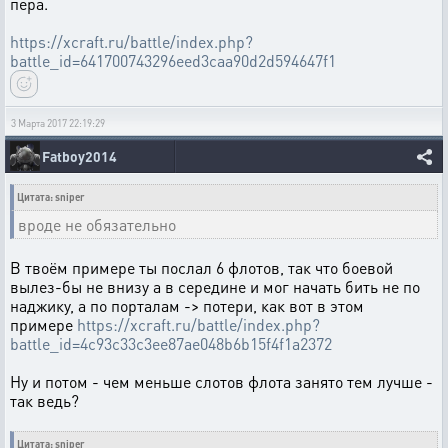
пера.
https://xcraft.ru/battle/index.php?
battle_id=641700743296eed3caa90d2d594647f1
3 Марта 2017 22:19:29
Fatboy2014
Цитата: sniper
вроде не обязательно
В твоём примере ты послал 6 флотов, так что боевой
вылез-бы не внизу а в середине и мог начать бить не по
наджику, а по порталам -> потери, как вот в этом
примере
https://xcraft.ru/battle/index.php?
battle_id=4c93c33c3ee87ae048b6b15f4f1a2372
Ну и потом - чем меньше слотов флота занято тем лучше -
так ведь?
Цитата: sniper