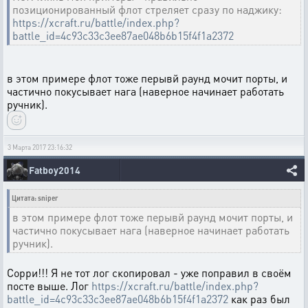
позиционированный флот стреляет сразу по наджику:
https://xcraft.ru/battle/index.php?
battle_id=4c93c33c3ee87ae048b6b15f4f1a2372
в этом примере флот тоже перывй раунд мочит порты, и
частично покусывает нага (наверное начинает работать
ручник).
3 Марта 2017 23:16:32
Fatboy2014
Цитата: sniper
в этом примере флот тоже перывй раунд мочит порты, и
частично покусывает нага (наверное начинает работать
ручник).
Сорри!!! Я не тот лог скопировал - уже поправил в своём
посте выше. Лог
https://xcraft.ru/battle/index.php?
battle_id=4c93c33c3ee87ae048b6b15f4f1a2372
как раз был