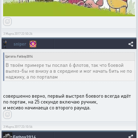
3 Марта 2017 22:50:26
sniper
Цитата: Fatboy2014
В твоём примере ты послал 6 флотов, так что боевой
вылез-бы не внизу а в середине и мог начать бить не по
наджику, а по порталам
совершенно верно, первый выстрел боевого всегда идёт
по портам, на 25 секунде включаю ручник,
и месиво начинаеца со второго раунда.
3 Марта 2017 23:10:56
Fatboy2014