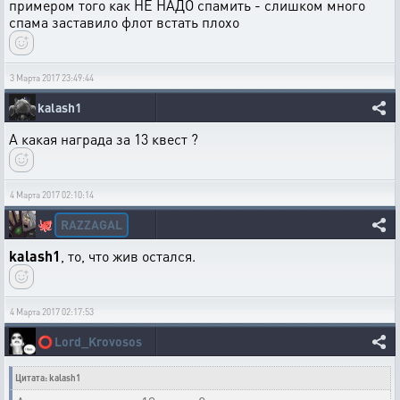
примером того как НЕ НАДО спамить - слишком много
спама заставило флот встать плохо
3 Марта 2017 23:49:44
kalash1
А какая награда за 13 квест ?
4 Марта 2017 02:10:14
RAZZAGAL
🐙
kalash1
, то, что жив остался.
4 Марта 2017 02:17:53
⭕
Lord_Krovosos
Цитата: kalash1