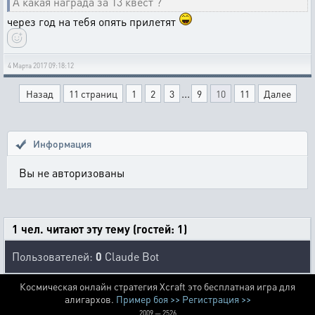
А какая награда за 13 квест ?
через год на тебя опять прилетят
4 Марта 2017 09:18:12
...
Назад
11 страниц
1
2
3
9
10
11
Далее
Информация
Вы не авторизованы
1 чел. читают эту тему (гостей: 1)
Пользователей:
0
Claude Bot
Космическая онлайн стратегия Xcraft это бесплатная игра для
алигархов.
Пример боя >>
Регистрация >>
2009 — 2526