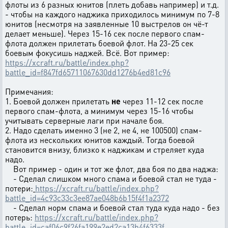
флоты из 6 разных юнитов (плеть добавь например) и т.д.
- чтобы на каждого наджика приходилось минимум по 7-8
юнитов (несмотря на заявленные 10 выстрелов он чё-т
делает меньше). Через 15-16 сек после первого спам-
флота должен прилетать боевой флот. На 23-25 сек
боевым фокусишь наджей. Всё. Вот пример:
https://xcraft.ru/battle/index.php?
battle_id=f847fd65711067630dd1276b4ed81c96
Примечания:
1. Боевой должен прилетать
не
через 11-12 сек после
первого спам-флота, а минимум через 15-16 чтобы
учитывать серверные лаги при начале боя.
2. Надо сделать именно 3 (не 2, не 4, не 100500) спам-
флота из нескольких юнитов каждый. Тогда боевой
становится внизу, близко к наджикам и стреляет куда
надо.
Вот пример - один и тот же флот, два боя по два наджа:
- Сделал слишком много спама и боевой стал не туда -
потери:
https://xcraft.ru/battle/index.php?
battle_id=4c93c33c3ee87ae048b6b15f4f1a2372
- Сделал норм спама и боевой стал туда куда надо - без
потерь:
https://xcraft.ru/battle/index.php?
battle_id=caf06c9f26fa199e2ed2ca13b4f6333f