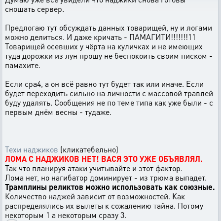
сношать сервер.
Предлогаю тут обсуждать данных товарищей, ну и логами
можно делиться. И даже кричать - ПАМАГИТИ!!!!!!!11
Товарищей осевших у чёрта на куличках и не имеющих
туда дорожки из лун прошу не беспокоить своим писком -
памахите.
Если сра4, а он всё равно тут будет так или иначе. Если
будет переходить сильно на личности с массовой травлей
буду удалять. Сообщения не по теме типа как уже были - с
первым днём весны - тудаже.
Техи наджиков
(кликатебельно)
ЛОМА С НАДЖИКОВ НЕТ! ВАСЯ ЭТО УЖЕ ОБЪЯВЛЯЛ.
Так что планируя атаки учитывайте и этот фактор.
Лома нет, но нагибатор доминирует - из трюма выпадет.
Трамплины реликтов можно использовать как союзные.
Количество наджей зависит от возможностей. Как
распределялись их вылеты к сожалению тайна. Потому
некоторым 1 а некоторым сразу 3.