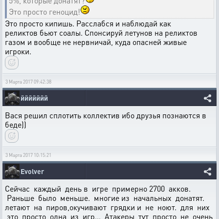
5%, которые донатят?
Это просто геноцид!
Это просто кипишь. Расслабся и наблюдай как
реликтов бьют соалы. Спонсируй летунов на реликтов
газом и вообще не нервничай, куда опасней живые
игроки.
3 Марта 2017 09:42:38
ййййййй
Вася решил сплотить коллектив ибо друзья познаются в
беде))
3 Марта 2017 10:15:21
Evolver
Сейчас каждый день в игре примерно 2700 акков.
Раньше было меньше. многие из начальных донатят.
летают на пиров,окучивают грядки и не ноют. для них
это просто одна из игр... Атакеры тут просто не очень