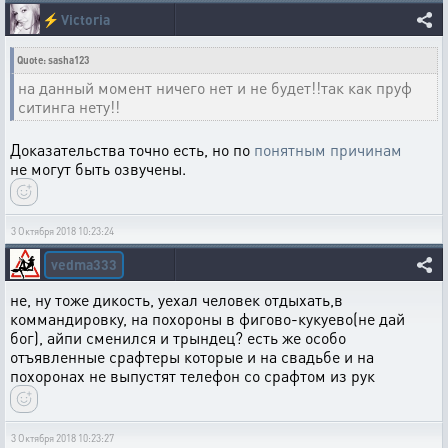
⚡
Victoria
Quote: sasha123
на данный момент ничего нет и не будет!!так как пруф
ситинга нету!!
Доказательства точно есть, но по
понятным причинам
не могут быть озвучены.
3 Октября 2018 10:23:24
vedma333
не, ну тоже дикость, уехал человек отдыхать,в
коммандировку, на похороны в фигово-кукуево(не дай
бог), айпи сменился и трындец? есть же особо
отъявленные срафтеры которые и на свадьбе и на
похоронах не выпустят телефон со срафтом из рук
3 Октября 2018 10:23:27