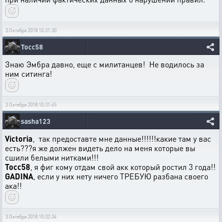
3 Октября 2018 10:31:30
Тосс58
Знаю Эмбра давно, еще с милитанцев! Не водилось за
ним ситинга!
3 Октября 2018 10:31:45
sasha123
Victoria
, так предоставте мне данные!!!!!!какие там у вас
есть???я же должен видеть дело на меня которые вы
сшили белыми нитками!!!
Тосс58
, я фиг кому отдам свой акк который ростил 3 года!!
GADINA
, если у них нету ничего ТРЕБУЮ разбана своего
ака!!
3 Октября 2018 10:32:34