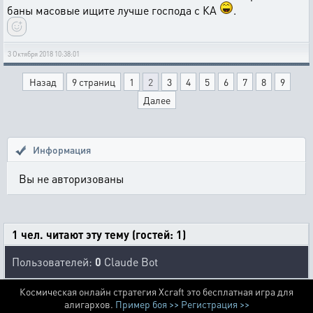
баны масовые ищите лучше господа с КА
.
3 Октября 2018 10:38:01
Назад
9 страниц
1
2
3
4
5
6
7
8
9
Далее
Информация
Вы не авторизованы
1 чел. читают эту тему (гостей: 1)
Пользователей:
0
Claude Bot
Космическая онлайн стратегия Xcraft это бесплатная игра для
алигархов.
Пример боя >>
Регистрация >>