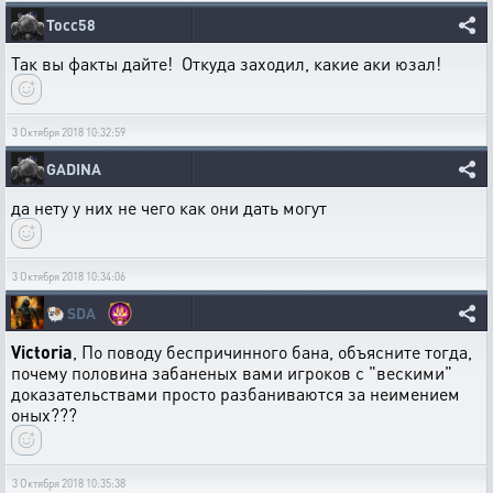
Тосс58
Так вы факты дайте! Откуда заходил, какие аки юзал!
3 Октября 2018 10:32:59
GADINA
да нету у них не чего как они дать могут
3 Октября 2018 10:34:06
🐏
SDA
Victoria
, По поводу беспричинного бана, объясните тогда,
почему половина забаненых вами игроков с "вескими"
доказательствами просто разбаниваются за неимением
оных???
3 Октября 2018 10:35:38