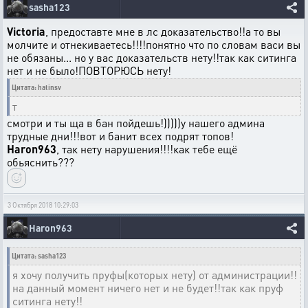
sasha123
Victoria
, предоставте мне в лс доказательство!!а то вы
молчите и отнекиваетесь!!!!понятно что по словам васи вы
не обязаны... но у вас доказательств нету!!так как ситинга
нет и не было!ПОВТОРЮСЬ нету!
Цитата: hatinsv
т
смотри и ты ща в бан пойдешь!)))))у нашего админа
трудные дни!!!вот и банит всех подрят топов!
Haron963
, так нету нарушения!!!!как тебе ещё
обьяснить???
3 Октября 2018 10:29:03
Haron963
Цитата: sasha123
я хочу получить пруфы(которых нету) от администрации!!
на данный момент ничего нет и не будет!!так как пруф
ситинга нету!!