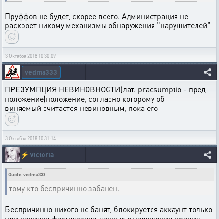
Пруффов не будет, скорее всего. Администрация не
раскроет никому механизмы обнаружения "нарушителей"
3 Октября 2018 10:30:09
vedma333
ПРЕЗУМПЦИЯ НЕВИНОВНОСТИ(лат. praesumptio - пред
положение)положение, согласно которому об
виняемый считается невиновным, пока его
3 Октября 2018 10:31:14
⚡
Victoria
Quote: vedma333
тому кто беспричинно забанен.
Беспричинно никого не банят, блокируется аккаунт только
при наличии фактических данных о нарушении правил.