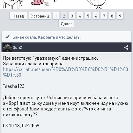
Назад
9 страниц
1
2
3
4
5
6
7
8
9
Далее
Банан соала
,
Как быть и что делать.
DonZ
Приветствую "уважаемую" администрацию.
Забанили соала и товарища
https://xcraft.net/user/%D0%AD%D0%BC%D0%B1%D1%80
%D1%80
"sasha123
Доброе время суток !!объясните причину бана игрока
эмбрр!!я вот сижу дома у меня ноут включен иду на кухню
с телефона!!!вам предоставить фото??что ситинга
никакого нету??
03.10.18, 09:20:59