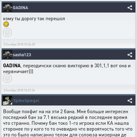
GADINA
кому ты дорогу так перешол
3 Октября 2018 10:36:20
sasha123
GADINA
, переодичски сканю викторию в 301,1,1 вот она и
нервничает)))
3 Октября 2018 10:37:34
SpikeSpiegel
Вообще похфиг на на эти 2 бана. Мне больше интересен
последний бан за 7.1 весьма редкий в последнее время
что странно. Почему бан токо 1-го игрока если КА нашла
сторонее по у кого то то очевидно что вероятность того что
это по было написанно телом для солоюза мизерная де