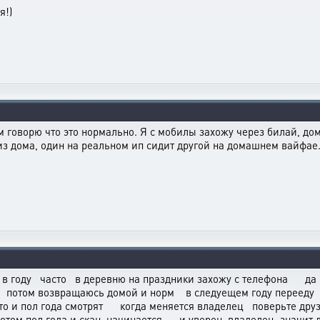
я!)
ам говорю что это нормально. Я с мобилы захожу через билай, д
из дома, один на реальном ип сидит другой на домашнем вайфае. 
 4 в году часто в деревню на праздники захожу с телефона д
в потом возвращаюсь домой и норм в следуещем году перееду
ато и пол года смотрят когда меняется владелец поверьте др
 потом пол года и скан начинается и уверен владелец значит д