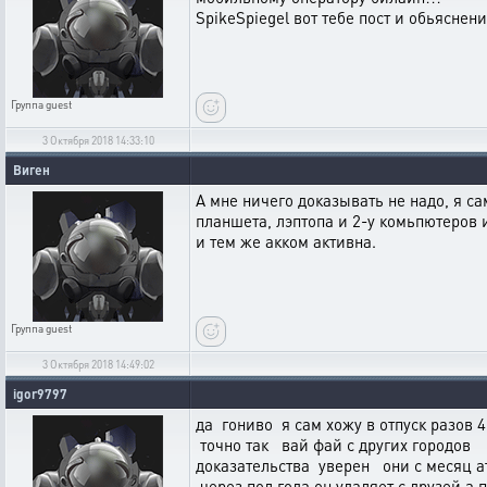
SpikeSpiegel вот тебе пост и обьяснени
Группа
guest
3 Октября 2018 14:33:10
Виген
А мне ничего доказывать не надо, я с
планшета, лэптопа и 2-у комьпютеров 
и тем же акком активна.
Группа
guest
3 Октября 2018 14:49:02
igor9797
да гониво я сам хожу в отпуск разов
точно так вай фай с других городо
доказательства уверен они с месяц 
через пол года он удаляет с друзей а