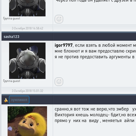
Группа
guest
3 Октября 2018 14:58:42
sasha123
igor9797
, если взять в любой момент м
мне блокнот и я вам предоставлю скрин
я не против предоставить аргументы 
Группа
guest
3 Октября 2018 15:01:32
зумликоп
🍌
сранно,я вот тож не верю,что эмбер у
Виктория кнешь молодец- бдит,но все
прямо у них на виду , меняетья айпи 