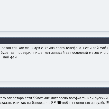
ь разов три как минимум с компа свого телефона нет и вай фай н
е будет да проверил пишет нет записей за последний месяц и с
й вай фай
ругого оператора сети???вот мне интересно воффка ты или русский
азать или как ты багоюзал с ЯР !)))чтоб ты понял кто за рулём!!