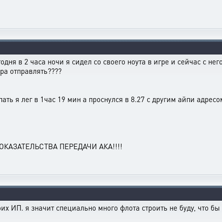
одня в 2 часа ночи я сидел со своего ноута в игре и сейчас с нег
ра отправлять????
пать я лег в 1час 19 мин а проснулся в 8.27 с другим айпи адресо
КАЗАТЕЛЬСТВА ПЕРЕДАЧИ АКА!!!!
оих ИП. я значит специально много флота строить не буду, что бы 