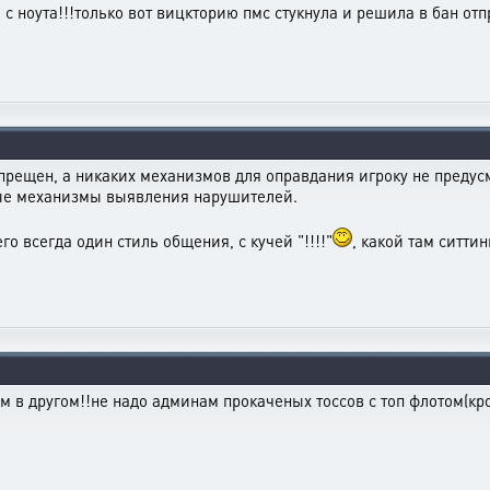
и с ноута!!!только вот вицкторию пмс стукнула и решила в бан отп
прещен, а никаких механизмов для оправдания игроку не предусм
ые механизмы выявления нарушителей.
го всегда один стиль общения, с кучей "!!!!"
, какой там ситтинг
сем в другом!!не надо админам прокаченых тоссов с топ флотом(к