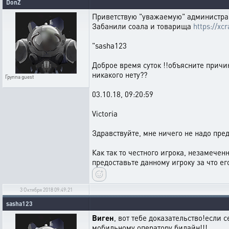
DonZ
Приветствую "уважаемую" администр
Забанили соала и товарища
https://
"sasha123
Доброе время суток !!объясните причин
никакого нету??
Группа
guest
03.10.18, 09:20:59
Victoria
Здравствуйте, мне ничего не надо пред
Как так то честного игрока, незамече
предоставьте данному игроку за что ег
3 Октября 2018 09:49:21
sasha123
Виген
, вот тебе доказательство!если 
мобильному оператору билайн!!!