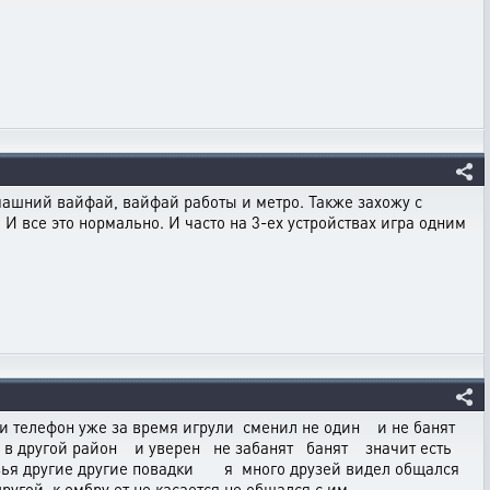
омашний вайфай, вайфай работы и метро. Также захожу с
И все это нормально. И часто на 3-ех устройствах игра одним
а и телефон уже за время игрули сменил не один и не банят
 в другой район и уверен не забанят банят значит есть
узья другие другие повадки я много друзей видел общался
ругой к ембру ет не касается не общался с им