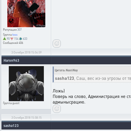
Репутация
307
Группа
toss
90
154
633
Сообщений
406
3 Октября 2018 15:54:59
Haron963
Цитата: NastiNay
sasha123
, Саш, вес из-за угрозы от т
Ложь)
Поверь на слово, Администрация не ста
адмынысрацию.
Группа
guest
3 Октября 2018 15:58:15
sasha123