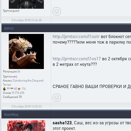
Группа
guest
3 Октября 2018 15:34:30
dairec
http://prntscr.com/l1ootr
вот блокнот сег
почему?????или меня тож в парилку по
http://prntscr.com/l1os17
во 2 октября с
в 2 метрах от ноута???
Репутация
34
Группа
xerj
Альянс
Combining the Zerg and
Terran
СРАНОЕ ГАВНО ВАШИ ПРОВЕРКИ И ДО
99
60
114
Очков
15 774 455
Сообщений
70
3 Октября 2018 15:50:33
NastiNay
sasha123
, Саш, вес из-за угрозы от тв
этот проект.