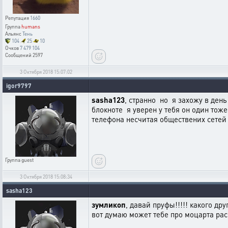
Репутация
1660
Группа
humans
Альянс
Тень
104
25
10
Очков
7 479 104
Сообщений
2597
3 Октября 2018 15:07:02
igor9797
sasha123
, странно но я захожу в ден
блокноте я уверен у тебя он один тож
телефона несчитая обществених сете
Группа
guest
3 Октября 2018 15:08:34
sasha123
зумликоп
, давай пруфы!!!!! какого д
вот думаю может тебе про моцарта расск