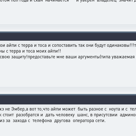
ои айпи с терра и тоса и сопоставить так они будут одинаковы!!!т
ы с терра и тоса моих айпи!!
в свою защиту!предоставьте мне ваши аргументы(типа уважаемая
жэ не Эмбер,а вот то,что айпи может быть разное с ноута и с т
ж стоит разобратся и дать человеку шанс, в присутсвии админо
из за захода с телефона другова оператора сети.