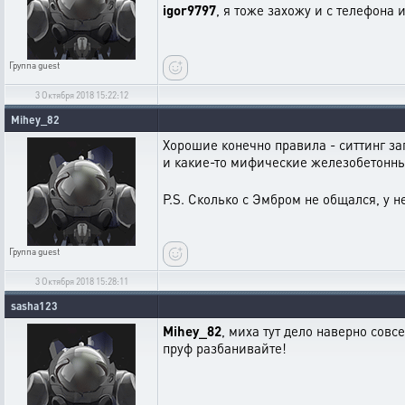
igor9797
, я тоже захожу и с телефона 
Группа
guest
3 Октября 2018 15:22:12
Mihey_82
Хорошие конечно правила - ситтинг за
и какие-то мифические железобетонн
P.S. Сколько с Эмбром не общался, у не
Группа
guest
3 Октября 2018 15:28:11
sasha123
Mihey_82
, миха тут дело наверно сов
пруф разбанивайте!