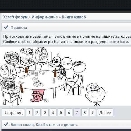
Xcraft форум
»
Информ-зона
»
Книга жалоб
Правила
При открытии новой темы чётко внятно и понятно напишите заголово
Сообщить об ошибках игры (багах) вы можете в разделе
Ловим баги
.
9 страниц
1
2
3
4
5
6
7
8
9
Далее
Банан соала
,
Как быть и что делать.