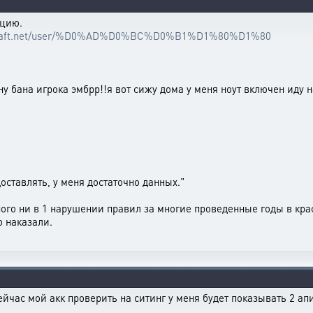
ацию.
xcraft.net/user/%D0%AD%D0%BC%D0%B1%D1%80%D1%80
у бана игрока эмбрр!!я вот сижу дома у меня ноут включен иду н
оставлять, у меня достаточно данных."
нного ни в 1 нарушении правил за многие проведенные годы в кр
о наказали.
сейчас мой акк проверить на ситинг у меня будет показывать 2 ап