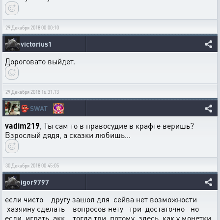
29 Декабря 2018 00:00:10
victorius1
Дороговато выйдет.
29 Декабря 2018 16:31:13
👺
SWAT
vadim219
, Ты сам то в правосудие в крафте веришь?
Взрослый дядя, а сказки любишь...
30 Декабря 2018 00:45:05
igor9797
если чисто другу зашол для сейва нет возможности
хазяину сделать вопросов нету три достаточно но
если играть акк тогда три потому здесь как у монетки