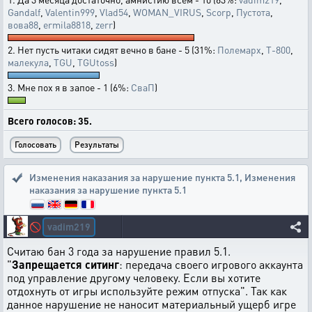
Gandalf
,
Valentin999
,
Vlad54
,
WOMAN_VIRUS
,
Scorp
,
Пустота
,
вова88
,
ermila8818
,
zerr
)
2. Нет пусть читаки сидят вечно в бане - 5 (31%:
Полемарх
,
T-800
,
малекула
,
TGU
,
TGUtoss
)
3. Мне пох я в запое - 1 (6%:
СваП
)
Всего голосов: 35.
Изменения наказания за нарушение пункта 5.1
,
Изменения
наказания за нарушение пункта 5.1
vadim219
🚫
Считаю бан 3 года за нарушение правил 5.1.
"
Запрещается ситинг
: передача своего игрового аккаунта
под управление другому человеку. Если вы хотите
отдохнуть от игры используйте режим отпуска". Так как
данное нарушение не наносит материальный ущерб игре