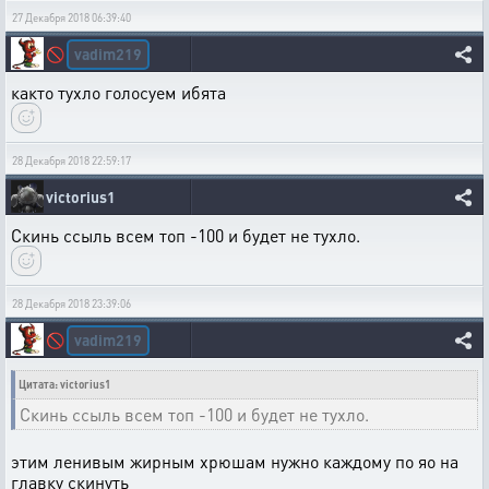
27 Декабря 2018 06:39:40
vadim219
🚫
както тухло голосуем ибята
28 Декабря 2018 22:59:17
victorius1
Скинь ссыль всем топ -100 и будет не тухло.
28 Декабря 2018 23:39:06
vadim219
🚫
Цитата: victorius1
Скинь ссыль всем топ -100 и будет не тухло.
этим ленивым жирным хрюшам нужно каждому по яо на
главку скинуть