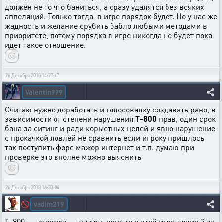
должен не то что баниться, а сразу удалятся без всяких
аппеляций. Только тогда в игре порядок будет. Но у нас же
жадность и желание срубить бабло любыми методами в
приоритете, потому порядка в игре никогда не будет пока
идет такое отношение.
26 Декабря 2018 14:27:47
Valentin999
Считаю нужно доработать и голосовалку создавать рано, в
зависимости от степени нарушения
T-800
прав, один срок
бана за ситинг и ради корыстных целей и явно нарушение
с прокачкой ловлей не сравнить если игроку пришлось
так поступить форс мажор интернет и т.п. думаю при
проверке это вполне можно выяснить
26 Декабря 2018 16:33:04
vadim219
🚫
T-800 ..... спокуха ... ты хоть кого-то в этой игре ловил ? за