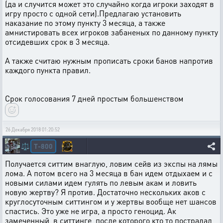
(да и случится может это случайно когда игроки заходят в
игру просто с одной сети).Предлагаю установить
наказание по этому пункту 3 месяца, а также
амнистировать всех игроков забаненых по данному пункту
отсидевших срок в 3 месяца.
А также считаю нужным прописать сроки банов напротив
каждого пункта правил.
Срок голосования 7 дней простым большенством
26 Декабря 2018 01:20:52
T-800
⚖️
Получается ситтим внаглую, ловим сейв из экспы на лямы
лома. А потом всего на 3 месяца в бан идем отдыхаем и с
новыми силами идем гулять по левым акам и ловить
новую жертву? Я против. Достаточно нескольких аков с
круглосуточным ситтингом и у жертвы вообще нет шансов
спастись. Это уже не игра, а просто геноцид. Ак
замеченный в ситтинге, после которого кто то пострадал,