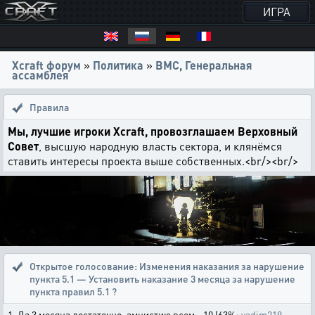
ИГРА
Xcraft форум
»
Политика
»
ВМС, Генеральная
ассамблея
Правила
Мы, лучшие игроки Xcraft, провозглашаем Верховный
Совет
, высшую народную власть сектора, и клянёмся
ставить интересы проекта выше собственных.<br/><br/>
Открытое голосование:
Изменения наказания за нарушение
пункта 5.1 — Установить наказание 3 месяца за нарушение
пункта правил 5.1 ?
1. Да 3 месяца достаточно, амнистию всем - 10 (63%:
vadim219
,