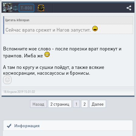
T-800
⚖️
Цитата: k0stepan
Сейчас врата срежет и Нагов запустит.
Вспомните мое слово - после порезки врат порежут и
трампов. Имба же
А там по кругу и сушки пойдут, а также всякие
космосранции, насосаусосы и бронисы.
18 Апреля 2019 15:01:02
Назад
2 страниц
1
2
Далее
Информация