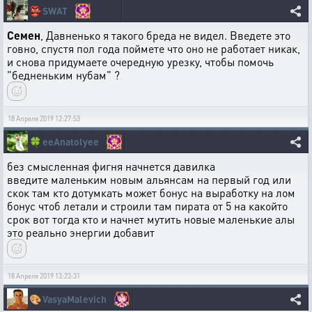
👺
SWAT
Семен
, Давненько я такого бреда не видел. Введете это
говно, спустя пол года поймете что оно не работает никак,
и снова придумаете очередную урезку, чтобы помочь
"бедненьким нубам" ?
18 Апреля 2019 12:27:53
🍀
eeAnatolyee
без смысленная фигня начнется давилка
введите маленьким новым альянсам на первый год или
скок там кто дотумкать может бонус на выработку на лом
бонус чтоб летали и строили там пирата от 5 на какойто
срок вот тогда кто и начнет мутить новые маленькие алы
это реально энергии добавит
18 Апреля 2019 13:23:31
🎨
VasyaMalevich