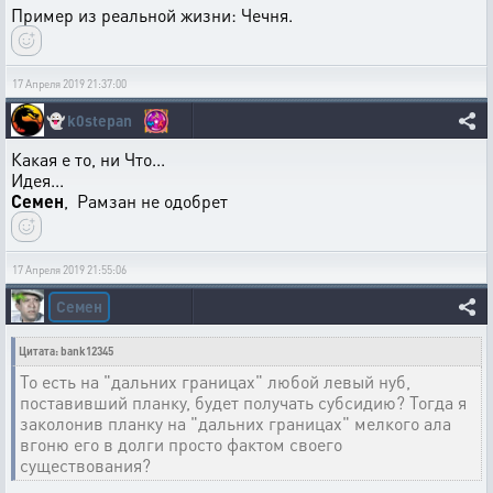
Пример из реальной жизни: Чечня.
17 Апреля 2019 21:37:00
👻
k0stepan
Какая е то, ни Что...
Идея...
Семен
, Рамзан не одобрет
17 Апреля 2019 21:55:06
Семен
Цитата: bank12345
То есть на "дальних границах" любой левый нуб,
поставивший планку, будет получать субсидию? Тогда я
заколонив планку на "дальних границах" мелкого ала
вгоню его в долги просто фактом своего
существования?