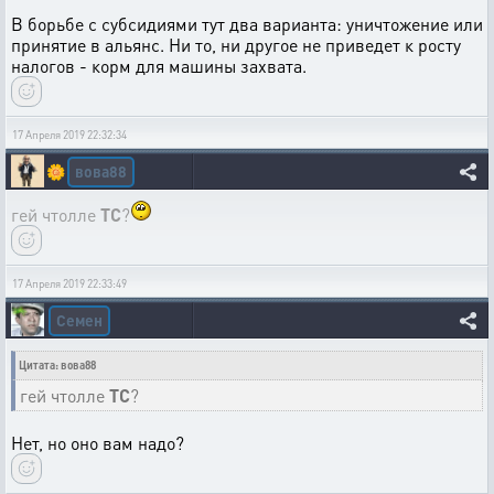
В борьбе с субсидиями тут два варианта: уничтожение или
принятие в альянс. Ни то, ни другое не приведет к росту
налогов - корм для машины захвата.
17 Апреля 2019 22:32:34
вова88
🌼
гей чтолле
ТС
?
17 Апреля 2019 22:33:49
Семен
Цитата: вова88
гей чтолле
ТС
?
Нет, но оно вам надо?