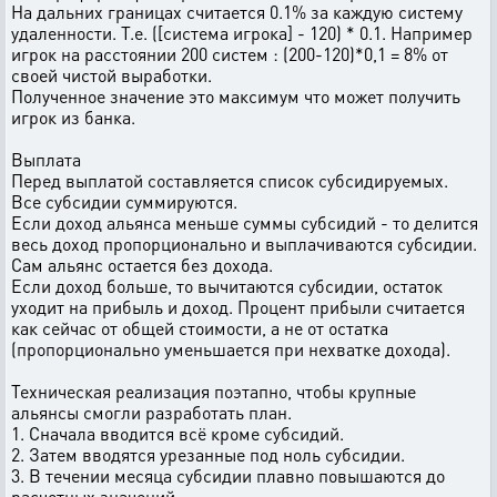
На дальних границах считается 0.1% за каждую систему
удаленности. Т.е. ([система игрока] - 120) * 0.1. Например
игрок на расстоянии 200 систем : (200-120)*0,1 = 8% от
своей чистой выработки.
Полученное значение это максимум что может получить
игрок из банка.
Выплата
Перед выплатой составляется список субсидируемых.
Все субсидии суммируются.
Если доход альянса меньше суммы субсидий - то делится
весь доход пропорционально и выплачиваются субсидии.
Сам альянс остается без дохода.
Если доход больше, то вычитаются субсидии, остаток
уходит на прибыль и доход. Процент прибыли считается
как сейчас от общей стоимости, а не от остатка
(пропорционально уменьшается при нехватке дохода).
Техническая реализация поэтапно, чтобы крупные
альянсы смогли разработать план.
1. Сначала вводится всё кроме субсидий.
2. Затем вводятся урезанные под ноль субсидии.
3. В течении месяца субсидии плавно повышаются до
расчетных значений.