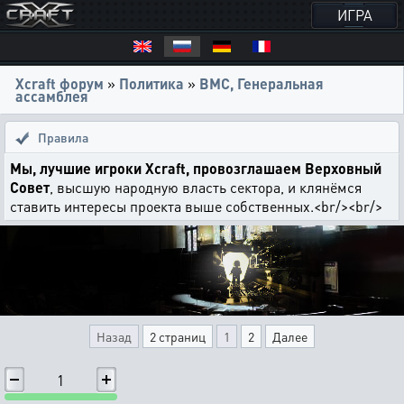
ИГРА
Xcraft форум
»
Политика
»
ВМС, Генеральная
ассамблея
Правила
Мы, лучшие игроки Xcraft, провозглашаем Верховный
Совет
, высшую народную власть сектора, и клянёмся
ставить интересы проекта выше собственных.<br/><br/>
Назад
2 страниц
1
2
Далее
1