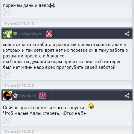
порежем дань и делофф
18 Апреля 2019 13:31:22
🍀
eeAnatolyee
молоток кстати забота о развитии проекта малым алам у
которых и так сети врат нет их порезка оч в тему забота о
развитии проекта и балансе
вы б каесты думали и норм призы за них чтоб интерес
был нет млин надо всех приголубить своей заботой
18 Апреля 2019 13:43:24
👻
k0stepan
Сейчас врата срежет и Нагов запустит.
Чтоб малые Аллы стереть. чОтко на 5+
18 Апреля 2019 13:52:47