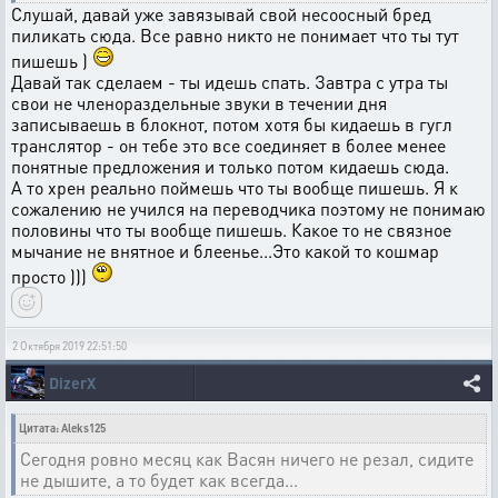
Слушай, давай уже завязывай свой несоосный бред
пиликать сюда. Все равно никто не понимает что ты тут
пишешь )
Давай так сделаем - ты идешь спать. Завтра с утра ты
свои не членораздельные звуки в течении дня
записываешь в блокнот, потом хотя бы кидаешь в гугл
транслятор - он тебе это все соединяет в более менее
понятные предложения и только потом кидаешь сюда.
А то хрен реально поймешь что ты вообще пишешь. Я к
сожалению не учился на переводчика поэтому не понимаю
половины что ты вообще пишешь. Какое то не связное
мычание не внятное и блеенье...Это какой то кошмар
просто )))
2 Октября 2019 22:51:50
DizerX
Цитата: Aleks125
Сегодня ровно месяц как Васян ничего не резал, сидите
не дышите, а то будет как всегда...