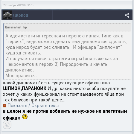
2 Октября 2019 09:36:15
lutohod
Цитата: last_hp
А идея кстати интересная и перспективная. Типо как в
"героях", ведь можно сделать теху дипломатия сделать,
куда народ будет рес сливать. И офицера "дипломат"
куда хд сливать.
И получается новая стратегия игры (опять же как за
Некромантов в героях 3) Пиродрочить и качать
дипломатию.
Мне нравится.
какой дипломат? есть существующие офики типа
ШПИОН,ПАРАНОИК
И др. каких никто особо покупать не
хочет ,у каких фунцкионал не стоит выеденого яйца при
тех бонусах при такой цене...
Показать / Скрыть текст
в целом я не против добавить не нужное не апетитным
офикам