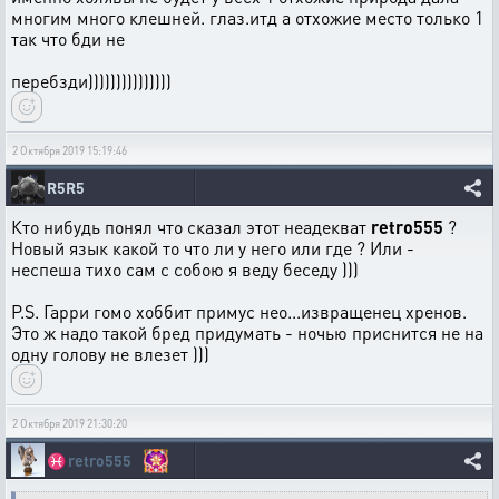
многим много клешней. глаз.итд а отхожие место только 1
так что бди не
перебзди)))))))))))))))
2 Октября 2019 15:19:46
R5R5
Кто нибудь понял что сказал этот неадекват
retro555
?
Новый язык какой то что ли у него или где ? Или -
неспеша тихо сам с собою я веду беседу )))
P.S. Гарри гомо хоббит примус нео...извращенец хренов.
Это ж надо такой бред придумать - ночью приснится не на
одну голову не влезет )))
2 Октября 2019 21:30:20
♓
retro555