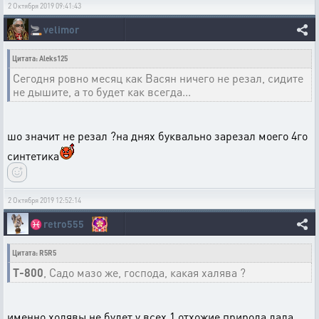
2 Октября 2019 09:41:43
🚬
velimor
Цитата: Aleks125
Сегодня ровно месяц как Васян ничего не резал, сидите
не дышите, а то будет как всегда...
шо значит не резал ?на днях буквально зарезал моего 4го
синтетика
2 Октября 2019 12:52:14
♓
retro555
Цитата: R5R5
T-800
, Садо мазо же, господа, какая халява ?
именно холявы не будет у всех 1 отхожие природа дала