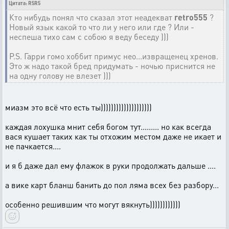
Цитата: R5R5
Кто нибудь понял что сказал этот неадекват
retro555
?
Новый язык какой то что ли у него или где ? Или -
неспеша тихо сам с собою я веду беседу )))
P.S. Гарри гомо хоббит примус нео...извращенец хренов.
Это ж надо такой бред придумать - ночью приснится не
на одну голову не влезет )))
миазм это всё что есть ты))))))))))))))))))))
каждая лохушка мнит себя богом тут......... но как всегда
вася кушает таких как ты отхожим местом даже не икает и
не пачкается....
и я б даже дал ему флажок в руки продолжать дальше ....
а вике карт бланш банить до пол ляма всех без разбору...
особенно решившим что могут вякнуть))))))))))))