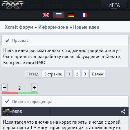
ИГРА
Xcraft форум
»
Информ-зона
»
Новые идеи
Правила
Новые идеи рассматриваются администрацией и могут
быть приняты в разработку после обсуждения в Сенате,
Конгрессе или ВМС.
Назад
3 страниц
1
2
3
Далее
2
Пираты извращенцы
R5R5
Идея такая что висячие на корах пираты иногда с долей
вероятности 1% могут присоединиться к атакующему их