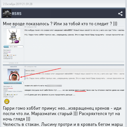
2 Октября 2019 21:59:28
R5R5
Мне вроде показалось ? Или за тобой кто то следит ? )))
Гарри гомо хоббит примус нео...извращенец хренов - иди
поспи что ли. Маразматик старый ))) Раскряхтелся тут на
ночь глядя )))
Челюсть в стакан. Лысину протри и в кровать бегом марш