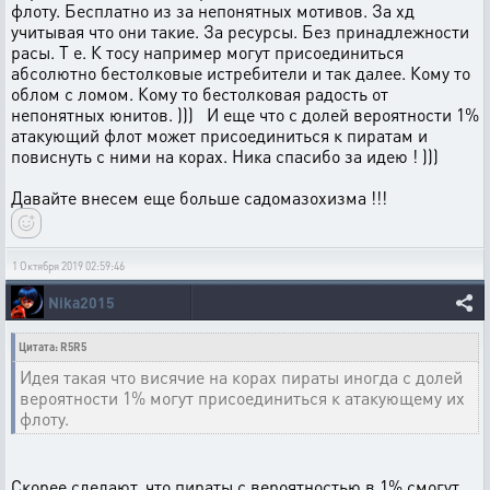
флоту. Бесплатно из за непонятных мотивов. За хд
учитывая что они такие. За ресурсы. Без принадлежности
расы. Т е. К тосу например могут присоединиться
абсолютно бестолковые истребители и так далее. Кому то
облом с ломом. Кому то бестолковая радость от
непонятных юнитов. ))) И еще что с долей вероятности 1%
атакующий флот может присоединиться к пиратам и
повиснуть с ними на корах. Ника спасибо за идею ! )))
Давайте внесем еще больше садомазохизма !!!
1 Октября 2019 02:59:46
Nika2015
Цитата: R5R5
Идея такая что висячие на корах пираты иногда с долей
вероятности 1% могут присоединиться к атакующему их
флоту.
Скорее сделают, что пираты с вероятностью в 1% смогут