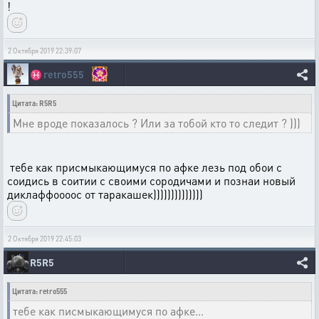
!
2 Октября 2019 22:39:07
♓
retro555
Цитата: R5R5
Мне вроде показалось ? Или за тобой кто то следит ? )))
тебе как присмыкающимуся по афке лезь под обои с
соидись в соитии с своими сородичами и познаи новый
диклаффоооос от таракашек))))))))))))))
2 Октября 2019 22:45:03
R5R5
Цитата: retro555
тебе как писмыкающимуся по афке...