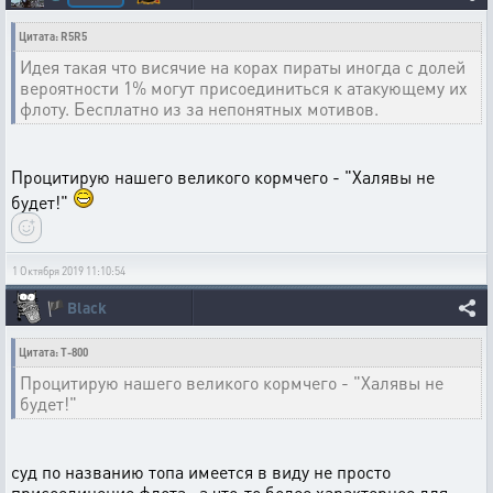
Цитата: R5R5
Идея такая что висячие на корах пираты иногда с долей
вероятности 1% могут присоединиться к атакующему их
флоту. Бесплатно из за непонятных мотивов.
Процитирую нашего великого кормчего - "Халявы не
будет!"
1 Октября 2019 11:10:54
🏴
Black
Цитата: T-800
Процитирую нашего великого кормчего - "Халявы не
будет!"
суд по названию топа имеется в виду не просто
присоединение флота.. а что-то более характерное для