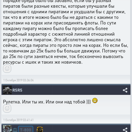
порядке бреда было бы забавно, если бы у разных
пиратов были разные квесты, которые улучшали бы
отношения с одними пиратами и ухудшали бы с другими,
так что в итоге можно было бы не драться с какими то
пиратами на корах или присоединять флоты. По сути
каждому пирату можно было бы прописать более
подробный характер с сюжетной линией отношений
игрока с этим пиратом. Это абсолютно лишено смысла
сейчас, когда пираты это просто лом на корах. Но если бы,
то новичкам до 25к было бы больше движухи. Потому что
до 25к по сути заняться нечем, ток бесконечно вывозить
ресурсы с ишек и таких же новичков.
1 Октября 2019 03:36:04
R5R5
Рулетка. Или ты их. Или они над тобой )))
1 Октября 2019 03:41:41
T-800
⚖️