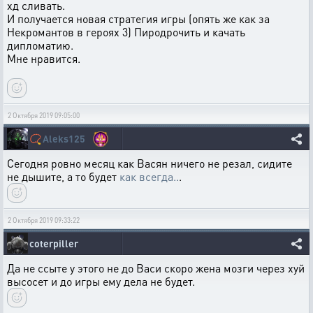
хд сливать.
И получается новая стратегия игры (опять же как за
Некромантов в героях 3) Пиродрочить и качать
дипломатию.
Мне нравится.
2 Октября 2019 09:05:00
📿
Aleks125
Сегодня ровно месяц как Васян ничего не резал, сидите
не дышите, а то будет
как всегда..
.
2 Октября 2019 09:33:22
coterpiller
Да не ссыте у этого не до Васи скоро жена мозги через хуй
высосет и до игры ему дела не будет.