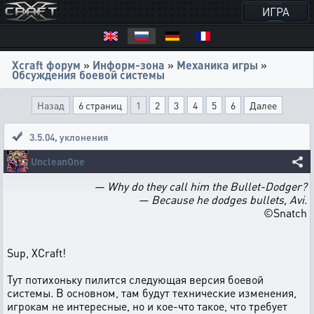
ИГРА
Xcraft форум
»
Информ-зона
»
Механика игры
»
Обсуждения боевой системы
Назад
6 страниц
1
2
3
4
5
6
Далее
3.5.04, уклонения
UncleanOne
— Why do they call him the Bullet-Dodger?
— Because he dodges bullets, Avi.
©Snatch
Sup, XCraft!
Тут потихоньку пилится следующая версия боевой
системы. В основном, там будут технические изменения,
игрокам не интересные, но и кое-что такое, что требует