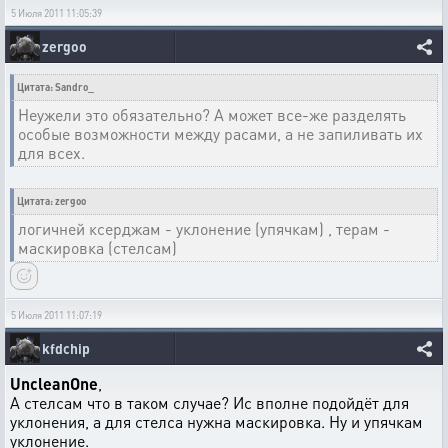
5 Июля 2011 11:05:39
zergoo
Цитата: Sandro_
Неужели это обязательно? А может все-же разделять
особые возможности между расами, а не запиливать их
для всех.
Цитата: zergoo
логичней ксерджам - уклонение (упячкам) , терам -
маскировка (стелсам)
5 Июля 2011 11:07:19
kfdchip
UncleanOne
,
А стелсам что в таком случае? Ис вполне подойдёт для
уклонения, а для стелса нужна маскировка. Ну и упячкам
уклонение.