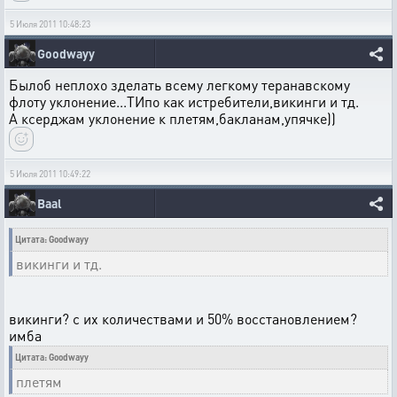
5 Июля 2011 10:48:23
Goodwayy
Былоб неплохо зделать всему легкому теранавскому
флоту уклонение...ТИпо как истребители,викинги и тд.
А ксерджам уклонение к плетям,бакланам,упячке))
5 Июля 2011 10:49:22
Baal
Цитата: Goodwayy
викинги и тд.
викинги? с их количествами и 50% восстановлением?
имба
Цитата: Goodwayy
плетям