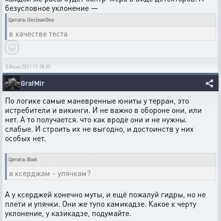
безусловное уклонение —
Цитата: UncleanOne
в качестве теста
5 Июля 2011 11:18:35
GrafMir
По логике самые маневренные юниты у терран, это
истребители и викинги. И не важно в обороне они, или
нет. А то получается. что как вроде они и не нужны.
слабые. И строить их не выгодно, и достоинств у них
особых нет.
Цитата: Baal
а ксерджам - упячкам?
А у ксерджей конечно муты, и ещё пожалуй гидры, но не
плети и упячки. Они же тупо камикадзе. Какое к черту
уклонение, у казикадзе, подумайте.