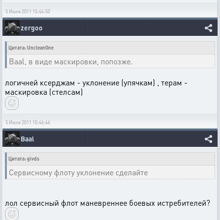
5 Июля 2011 10:44:50
zergoo
Цитата: UncleanOne
Baal, в виде маскировки, попозже.
логичней ксерджам - уклонение (упячкам) , терам -
маскировка (стелсам)
5 Июля 2011 10:46:46
Baal
Цитата: givds
Сервисному флоту уклонение сделайте
лол сервисный флот маневреннее боевых истребителей?