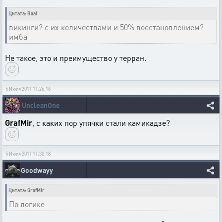
Цитата: Baal
викинги? с их количествами и 50% восстановлением?
имба
Не такое, это и преимущество у терран.
5 Июля 2011 11:26:16
UncleanOne
GrafMir
, с каких пор упячки стали камикадзе?
5 Июля 2011 11:30:18
Goodwayy
Цитата: GrafMir
По логике