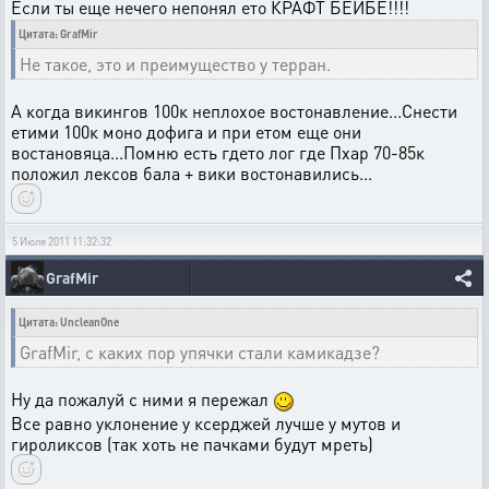
Если ты еще нечего непонял ето КРАФТ БЕЙБЕ!!!!
Цитата: GrafMir
Не такое, это и преимущество у терран.
А когда викингов 100к неплохое востонавление...Снести
етими 100к моно дофига и при етом еще они
востановяца...Помню есть гдето лог где Пхар 70-85к
положил лексов бала + вики востонавились...
5 Июля 2011 11:32:32
GrafMir
Цитата: UncleanOne
GrafMir, с каких пор упячки стали камикадзе?
Ну да пожалуй с ними я пережал
Все равно уклонение у ксерджей лучше у мутов и
гироликсов (так хоть не пачками будут мреть)