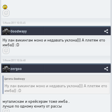
5 Июля 2011 10:55:45
Goodwayy
Ну лан викингам моно и недавать уклона))) А плетям ето
имба)) :D
5 Июля 2011 10:56:48
zergoo
Цитата: Goodwayy
Ну лан викингам моно и недавать уклона))) А плетям ето
имба)) :D
муталискам и крейсерам тоже имба .
лучше по одному юниту от рассы