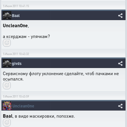
5 Июля 2011 10:41:15
Baal
UncleanOne
,
а ксерджам - упячкам?
5 Июля 2011 10:43:32
givds
Сервисному флоту уклонение сделайте, чтоб пачками не
осыпался.
5 Июля 2011 10:43:59
UncleanOne
Baal
, в виде маскировки, попозже.