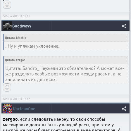
5 Июля 2011 11:12:11
Goodwayy
Цитата: kfdchip
. Ну и упячкам уклонение.
Цитата: zergoo
Цитата: Sandro_Неужели это обязательно? А может все-
же разделять особые возможности между расами, а не
запиливать их для всех.
5 Июля 2011 11:12:57
UncleanOne
zergoo
, если следовать канону, то свои способы
маскировки должны быть у каждой расы, при этом у
каждой же расы будет контр-мера в виде детекторов. А