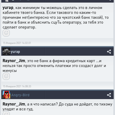
yurap
, как минимум ты можешь сделать это в личном
кабинете твоего банка. Если такового по каким-то
причинам нет(интересно что за чукотский банк такой), то
пойти в банк и объяснить сцуТь оператору, за тебя это
сделает оператор.
15 Февраля 2021 14:02:01
yurap
Raynor_Jim
, это не банк а фирма кредитных карт ...и
нельзя так просто отменить платежи это создаст долг и
минусы
15 Февраля 2021 14:08:33
Angry-Bird
Raynor_Jim
, а я что написал? До суда не дойдет, по тихому
уладят и все гуд.