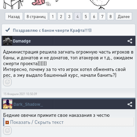
Назад
8 страниц
1
2
3
4
5
6
7
8
Далее
Поздравляю с баном чверти Крафта!!!))
Damadge
Администрация решила загнать огромную часть игроков в
баны, и донатов и не донатов, топ атакеров и т.д., ожидаем
смерти проекта))))))
Интересно, почему за то что игрок хотел обменять свой
рес, а эму выдало башенный курс, начали банить?)
15 Февраля 2021 10:50:09
Dark_Shadow_
Бедние овечки примите свое наказания з честю
Показать / Скрыть текст