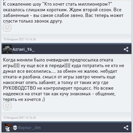
К сожалению шоу "Кто хочет стать миллионером?"
оказалось слишком коротким. Ждем второй сезон. Все
забаненные - вы самое слабое звено. Вас теперь может
спасти только звонок другу.
15 Февраля 2021 14:14:36
Azrael_96_
Когда меняли было очевидная предпосылка отката
игры)))) ну еще все в переди)))) куда потратить не кто не
думал все веселились.... за обмен не жалею. небудет
отката-и разбана. смысл от игры завтро ченить еще
накосячат опять забанят, а толку от таких игр где
РУКОВОДСТВО не контролирует процесс. Но всеже
надеемся на откат так как кучу знакомых - общение,
терять не хочется ;)
15 Февраля 2021 14:16:24
💀
Raynor_Jim