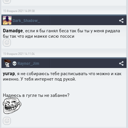
15 Февраля 2021 14:09:58
Dark_Shadow_
Damadge
, если я бы ганял беса так бы ты у меня ридала
бы так что иди мамке сисю пососи
15 Февраля 2021 14:11:04
💀
Raynor_Jim
yurap
, я не собираюсь тебе расписывать что можно и как
именно. У тебя интернет под рукой.
Надеюсь в гугле ты не забанен?