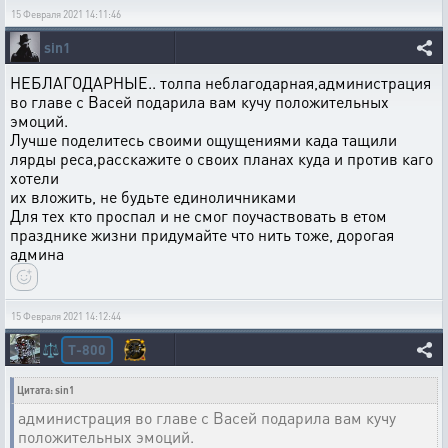
15 Февраля 2021 14:11:46
sin1
НЕБЛАГОДАРНЫЕ.. толпа неблагодарная,администрация
во главе с Васей подарила вам кучу положительных
эмоций.
Лучше поделитесь своими ощущениями када тащили
лярды реса,расскажите о своих планах куда и против каго
хотели
их вложить, не будьте единоличниками
Для тех кто проспал и не смог поучаствовать в етом
празднике жизни придумайте что нить тоже, дорогая
админа
15 Февраля 2021 14:12:44
T-800
⚖️
Цитата: sin1
администрация во главе с Васей подарила вам кучу
положительных эмоций.