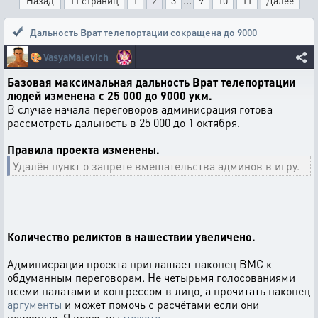
Назад
11 страниц
1
2
3
9
10
11
Далее
Дальность Врат телепортации сокращена до 9000
🎨
VasyaMalevich
Базовая максимальная дальность Врат телепортации
людей изменена с 25 000 до 9000 укм.
В случае начала переговоров админисрация готова
рассмотреть дальность в 25 000 до 1 октября.
Правила проекта изменены.
Удалён пункт о запрете вмешательства админов в игру.
Количество реликтов в нашествии увеличено.
Админисрация проекта приглашает наконец ВМС к
обдуманным переговорам. Не четырьмя голосованиями
всеми палатами и конгрессом в лицо, а прочитать наконец
аргументы
и может помочь с расчётами если они
неверные. Я верю, вы
можете
.