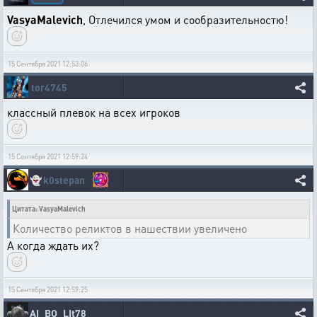
VasyaMalevich
, Отлечился умом и сообразительностю!
15 Сентября 2021 12:53:06
tor4745
классный плевок на всех игроков
15 Сентября 2021 12:59:24
👻
k0stepan
Цитата: VasyaMalevich
Количество реликтов в нашествии увеличено
А когда ждать их?
15 Сентября 2021 12:59:25
AI_BO_LIt78