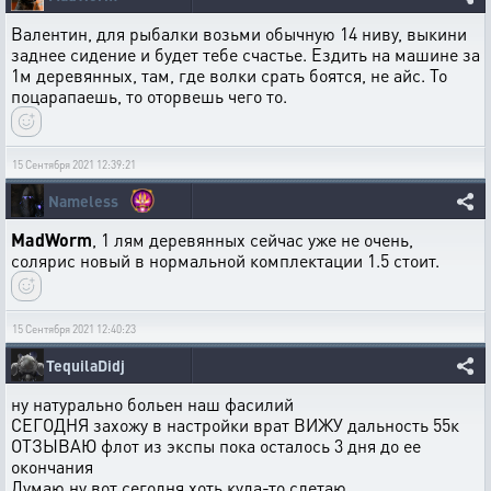
Валентин, для рыбалки возьми обычную 14 ниву, выкини
заднее сидение и будет тебе счастье. Ездить на машине за
1м деревянных, там, где волки срать боятся, не айс. То
поцарапаешь, то оторвешь чего то.
15 Сентября 2021 12:39:21
Nameless
MadWorm
, 1 лям деревянных сейчас уже не очень,
солярис новый в нормальной комплектации 1.5 стоит.
15 Сентября 2021 12:40:23
TequilaDidj
ну натурально больен наш фасилий
СЕГОДНЯ захожу в настройки врат ВИЖУ дальность 55к
ОТЗЫВАЮ флот из экспы пока осталось 3 дня до ее
окончания
Думаю ну вот сегодня хоть куда-то слетаю