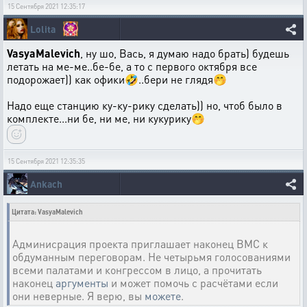
15 Сентября 2021 12:35:17
Lolita
VasyaMalevich
, ну шо, Вась, я думаю надо брать) будешь
летать на ме-ме..бе-бе, а то с первого октября все
подорожает)) как офики🤣..бери не глядя🤭
Надо еще станцию ку-ку-рику сделать)) но, чтоб было в
комплекте...ни бе, ни ме, ни кукурику🤭
15 Сентября 2021 12:35:35
Ankach
Цитата: VasyaMalevich
Админисрация проекта приглашает наконец ВМС к
обдуманным переговорам. Не четырьмя голосованиями
всеми палатами и конгрессом в лицо, а прочитать
наконец
аргументы
и может помочь с расчётами если
они неверные. Я верю, вы
можете
.