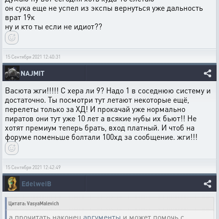
он сука еще не успел из экспы вернуться уже дальность
врат 19к
ну и кто ты если не идиот??
15 Сентября 2021 12:40:31
NAJMIT
Васюта жги!!!!! С хера ли 9? Надо 1 в соседнюю систему и
достаточно. Ты посмотри тут летают некоторые ещё,
перелеты только за ХД! И прокачай уже нормально
пиратов они тут уже 10 лет а всякие нубы их бьют!! Не
хотят премиум теперь брать, вход платный. И чтоб на
форуме поменьше болтали 100хд за сообщение. жги!!!
15 Сентября 2021 12:42:49
EdelweiB
Цитата: VasyaMalevich
а прочитать наконец
аргументы
и может помочь с