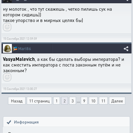
ну молоток , что тут скажешь , четко пилишь сук на
котором сидишь))
такое упорство и в мирных целях бы)
15 Сентября 2021 12:59:59
🎏
Mari86
VasyaMalevich
, а как бы сделать выборы императора? и
как сместить императора с поста законным путём и не
законным?
15 Сентября 2021 13:00:27
...
Назад
11 страниц
1
2
3
9
10
11
Далее
Информация