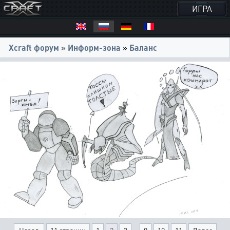
ИГРА
Xcraft форум
»
Информ-зона
»
Баланс
...