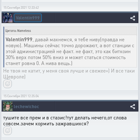
15 Сентября 2021 12:33:42
Valentin999
Цитата: Nameless
Valentin999
, давай махнемся, я тебе ниву(правда не
новую). Машины сейчас точно дорожают, а вот станции с
этой администрацией не факт. не факт, это как биткоин
30% верх потом 50% вниз и может статься стоимость
станет ровна 0. А нива вещь.)
Не твоя не катит, у меня своя лучше и свежее=) И все таки
Щевроле)
15 Сентября 2021 12:35:04
lechewichoc
тушите все прем и в стазис!тут делать нечего,от слова
совсем.зачем кормить зажравшихся?