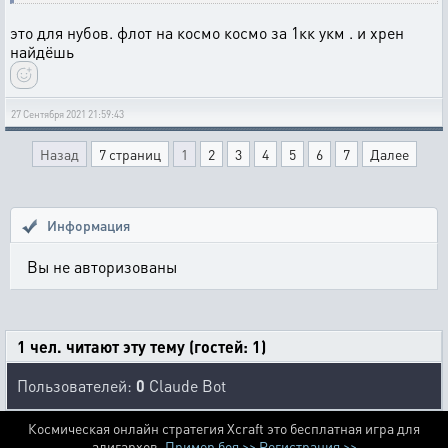
это для нубов. флот на космо космо за 1кк укм . и хрен
найдёшь
27 Сентября 2021 21:59:43
Назад
7 страниц
1
2
3
4
5
6
7
Далее
Информация
Вы не авторизованы
1 чел. читают эту тему (гостей: 1)
Пользователей:
0
Claude Bot
Космическая онлайн стратегия Xcraft это бесплатная игра для
алигархов.
Пример боя >>
Регистрация >>