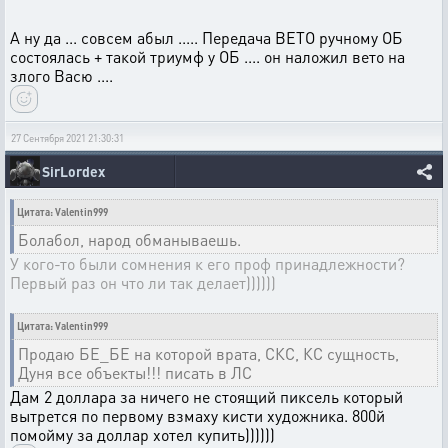
А ну да ... совсем абыл ..... Передача ВЕТО ручному ОБ
состоялась + такой триумф у ОБ .... он наложил вето на
злого Васю ....
27 Сентября 2021 21:30:31
SirLordex
Цитата: Valentin999
Болабол, народ обманываешь.
У кого-то были сомнения к его проф принадлежности?
Первый раз он что ли так делает))))))
Цитата: Valentin999
Продаю БЕ_БЕ на которой врата, СКС, КС сущность,
Дуня все объекты!!! писать в ЛС
Дам 2 доллара за ничего не стоящий пиксель который
вытрется по первому взмаху кисти художника. 800й
помойму за доллар хотел купить))))))