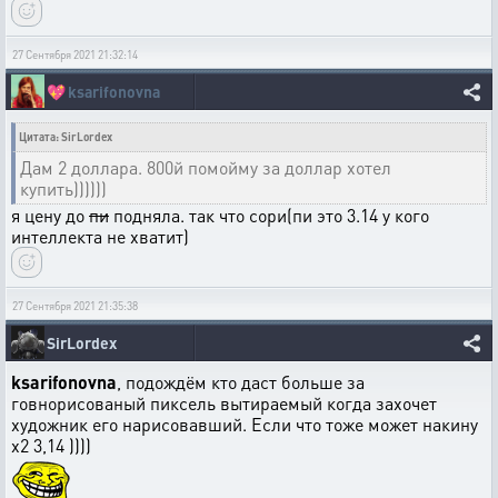
27 Сентября 2021 21:32:14
💖
ksarifonovna
Цитата: SirLordex
Дам 2 доллара. 800й помойму за доллар хотел
купить))))))
я цену до
пи
подняла. так что сори(пи это 3.14 у кого
интеллекта не хватит)
27 Сентября 2021 21:35:38
SirLordex
ksarifonovna
, подождём кто даст больше за
говнорисованый пиксель вытираемый когда захочет
художник его нарисовавший. Если что тоже может накину
х2 3,14 ))))