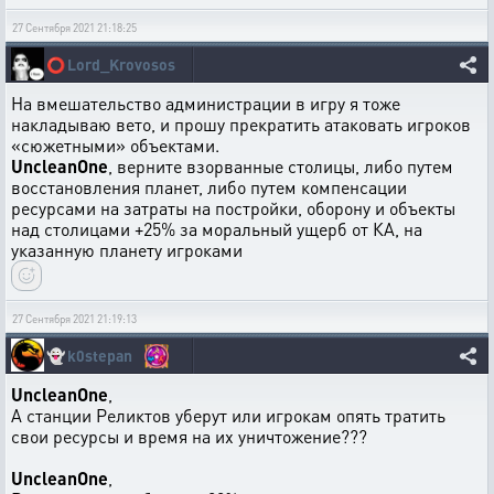
27 Сентября 2021 21:18:25
⭕
Lord_Krovosos
На вмешательство администрации в игру я тоже
накладываю вето, и прошу прекратить атаковать игроков
«сюжетными» объектами.
UncleanOne
, верните взорванные столицы, либо путем
восстановления планет, либо путем компенсации
ресурсами на затраты на постройки, оборону и объекты
над столицами +25% за моральный ущерб от КА, на
указанную планету игроками
27 Сентября 2021 21:19:13
👻
k0stepan
UncleanOne
,
А станции Реликтов уберут или игрокам опять тратить
свои ресурсы и время на их уничтожение???
UncleanOne
,