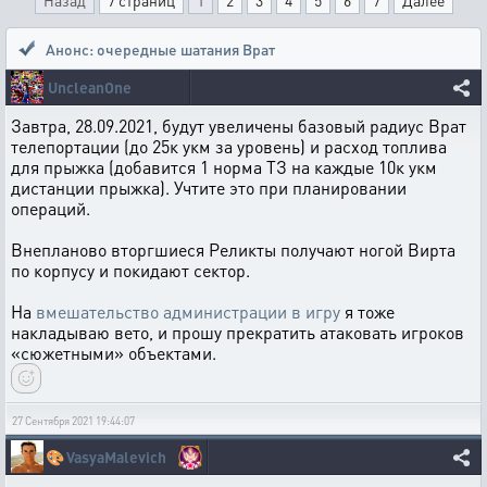
Назад
7 страниц
1
2
3
4
5
6
7
Далее
Анонс: очередные шатания Врат
UncleanOne
Завтра, 28.09.2021, будут увеличены базовый радиус Врат
телепортации (до 25к укм за уровень) и расход топлива
для прыжка (добавится 1 норма ТЗ на каждые 10к укм
дистанции прыжка). Учтите это при планировании
операций.
Внепланово вторгшиеся Реликты получают ногой Вирта
по корпусу и покидают сектор.
На
вмешательство администрации в игру
я тоже
накладываю вето, и прошу прекратить атаковать игроков
«сюжетными» объектами.
27 Сентября 2021 19:44:07
🎨
VasyaMalevich