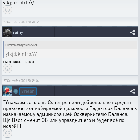
yfkj;bk nfrb///
27 Сентября 2021 20:48:52
rainy
Цитата: VasyaMalevich
yfkj;bk nfrb///
наложил таки...
27 Сентября 2021 20:49:46
Vreton
🌚
"Уважаемые члены Совет решили добровольно передать
право вето от избираемой должности Редактора Баланса к
назначаемому админисрацией Осквернителю Баланса."
Щя Вася сменит ОБ или упразднит его и будет всё по
новой))))