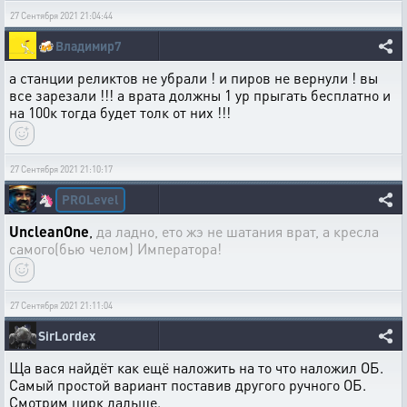
27 Сентября 2021 21:04:44
🍻
Владимир7
а станции реликтов не убрали ! и пиров не вернули ! вы
все зарезали !!! а врата должны 1 ур прыгать бесплатно и
на 100к тогда будет толк от них !!!
27 Сентября 2021 21:10:17
PROLevel
🦄
UncleanOne
,
да ладно, ето жэ не шатания врат, а кресла
самого(бью челом) Императора!
27 Сентября 2021 21:11:04
SirLordex
Ща вася найдёт как ещё наложить на то что наложил ОБ.
Самый простой вариант поставив другого ручного ОБ.
Смотрим цирк дальше.