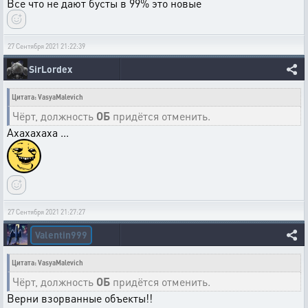
Все что не дают бусты в 99% это новые
27 Сентября 2021 21:22:39
SirLordex
Цитата: VasyaMalevich
Чёрт, должность
ОБ
придётся отменить.
Ахахахаха ...
27 Сентября 2021 21:27:27
Valentin999
Цитата: VasyaMalevich
Чёрт, должность
ОБ
придётся отменить.
Верни взорванные объекты!!