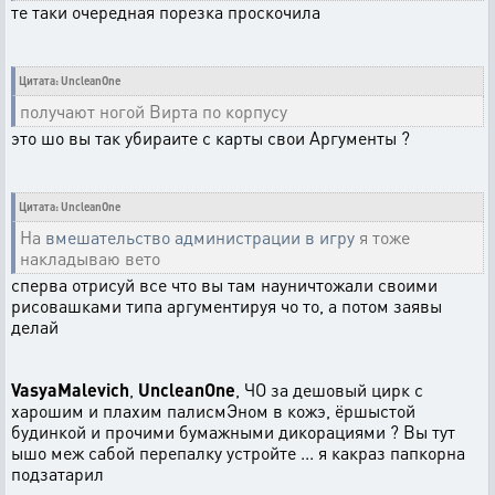
те таки очередная порезка проскочила
Цитата: UncleanOne
получают ногой Вирта по корпусу
это шо вы так убираите с карты свои Аргументы ?
Цитата: UncleanOne
На
вмешательство администрации в игру
я тоже
накладываю вето
сперва отрисуй все что вы там науничтожали своими
рисовашками типа аргументируя чо то, а потом заявы
делай
VasyaMalevich
,
UncleanOne
, ЧО за дешовый цирк с
харошим и плахим палисмЭном в кожэ, ёршыстой
будинкой и прочими бумажными дикорациями ? Вы тут
ышо меж сабой перепалку устройте ... я какраз папкорна
подзатарил