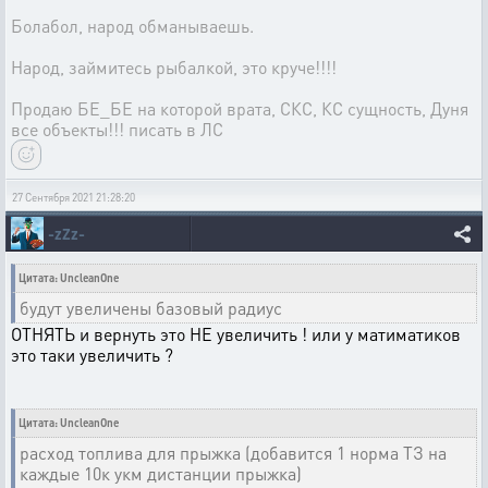
Болабол, народ обманываешь.
Народ, займитесь рыбалкой, это круче!!!!
Продаю БЕ_БЕ на которой врата, СКС, КС сущность, Дуня
все объекты!!! писать в ЛС
27 Сентября 2021 21:28:20
-zZz-
Цитата: UncleanOne
будут увеличены базовый радиус
ОТНЯТЬ и вернуть это НЕ увеличить ! или у матиматиков
это таки увеличить ?
Цитата: UncleanOne
расход топлива для прыжка (добавится 1 норма ТЗ на
каждые 10к укм дистанции прыжка)