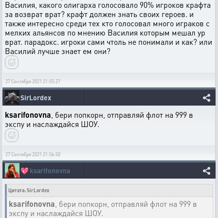
Василия, какого олигарха голосовало 90% игроков крафта
за возврат врат? крафт должен знать своих героев. и
также интересно среди тех кто голосовал много играков с
мелких альянсов по мнению Василия которым мешал ур
врат. парадокс. игроки сами чтоль не понимали и как? или
Василий лучше знает ем они?
27 Сентября 2021 21:55:27
SirLordex
ksarifonovna
, бери попкорн, отправляй флот на 999 в
экспу и наслаждайся ШОУ.
27 Сентября 2021 21:56:50
💖
ksarifonovna
Цитата: SirLordex
ksarifonovna
, бери попкорн, отправляй флот на 999 в
экспу и наслаждайся ШОУ.