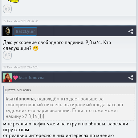
27 Сентября 2021 21:37:36
BazzLyter
Даю ускорение свободного падения. 9,8 м/с. Кто
следующий? 😁
27 Сентября 2021 21:44:25
💖
ksarifonovna
Цитата: SirLordex
ksarifonovna
, подождём кто даст больше за
говнорисованый пиксель вытираемый когда захочет
художник его нарисовавший. Если что тоже может
накину х2 3,14 ))))
мне реально пофиг уже и на игру и на обновы. зарезали
игру в хлам.
от реально интересно в чих интересах по мнению