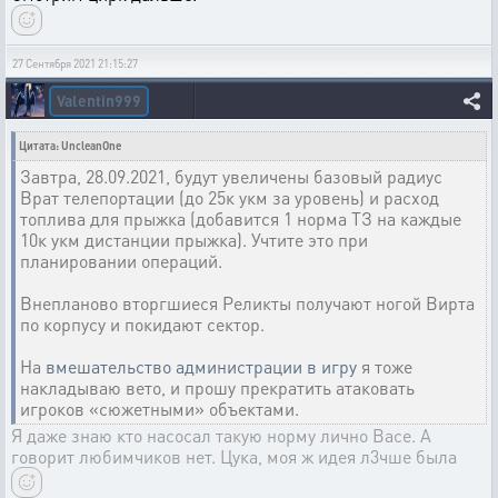
27 Сентября 2021 21:15:27
Valentin999
Цитата: UncleanOne
Завтра, 28.09.2021, будут увеличены базовый радиус
Врат телепортации (до 25к укм за уровень) и расход
топлива для прыжка (добавится 1 норма ТЗ на каждые
10к укм дистанции прыжка). Учтите это при
планировании операций.
Внепланово вторгшиеся Реликты получают ногой Вирта
по корпусу и покидают сектор.
На
вмешательство администрации в игру
я тоже
накладываю вето, и прошу прекратить атаковать
игроков «сюжетными» объектами.
Я даже знаю кто насосал такую норму лично Васе. А
говорит любимчиков нет. Цука, моя ж идея л3чше была